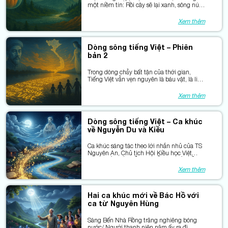
một niềm tin: Rồi cây sẽ lại xanh, sông núi
sẽ lại hiền, nếu trái tim con người còn biết
mở ra với nhau.
Xem thêm
Dòng sông tiếng Việt – Phiên
bản 2
Trong dòng chảy bất tận của thời gian,
Tiếng Việt vẫn vẹn nguyên là báu vật, là linh
hồn dân tộc, được nuôi dưỡng và thăng
hoa bởi những áng thơ bất hủ.
Xem thêm
Dòng sông tiếng Việt – Ca khúc
về Nguyễn Du và Kiều
Ca khúc sáng tác theo lời nhắn nhủ của TS
Nguyên An, Chủ tịch Hội Kiều học Việt
Nam - BÀI HÁT VỀ NGUYỄN DU VÀ KIỀU
Xem thêm
Hai ca khúc mới về Bác Hồ với
ca từ Nguyên Hùng
Sáng Bến Nhà Rồng trăng nghiêng bóng
nước/ Người thanh niên năm ấy ra đi