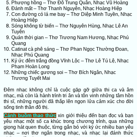
Phượng hồng – Thơ Đỗ Trung Quân, Nhạc Vũ Hoàng
Đánh mất – Thơ Thanh Nguyên, Nhạc Hoàng Hiệp
Con đường có lá me bay – Thơ Diệp Minh Tuyền, Nhạc
Hoàng Hiệp
Sóng không từ biển – Thơ Nguyên Hùng, Nhạc Lê An
Tuyên
Quán thời gian – Thơ Trương Nam Hương, Nhạc Phú
Quang
Catinat cà phê sáng – Thơ Phan Ngọc Thường Đoan,
Nhạc Phú Quang
Ký ức đêm trắng đồng Vĩnh Lộc – Thơ Lê Tú Lệ, Nhạc
Phạm Hoàn Long
Những chiếc gương soi – Thơ Bích Ngân, Nhạc
Trương Tuyết Mai
Đêm nhạc không chỉ là cuộc gặp gỡ giữa thi ca và âm
nhạc, mà còn là hành trình tri ân và tôn vinh những tâm hồn
thi sĩ, những người đã thắp lên ngọn lửa cảm xúc cho đời
sống tinh thần đô thị.
Cánh buồm thao thức
xin giới thiệu đến bạn đọc và bạn
yêu nhạc một số ca khúc trong chương trình, qua những
giọng hát quen thuộc, từng gắn bó với ký ức nhiều bạn yêu
nhạc – nơi thơ ngân trong nhạc, và nhạc lại đánh thức