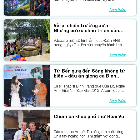
Xem thêm
Về lại chiến trường xưa –
Những bước chân tri ân của
các văn nghệ sĩ
Vdeoclip một số hình ảnh của Đoàn VNS
trong ngày đầu tiên của chuyến hành trình
“Từ Bến Nhà Rồng đến Ba Đình”
Xem thêm
Từ Bến xưa đến Sóng không từ
biển – dấu ấn giọng ca Đinh
Trang
Ca sĩ, Thạc sĩ Đinh Trang quê Cửa Lò, Nghệ
An – Giải Nhì Sao Mai 2013. Album đầu tay
Bến xưa lấy tên từ ca khúc của nhạc sĩ Lê
An Tuyên phổ thơ Nguyên Hùng và điều
Xem thêm
thú vị là cả ba chúng tôi đều là người con
làng chài Nghi Hải.
Chùm ca khúc phổ thơ Hoài Vũ
Các ca khúc Anh ở đầu sông em cuối sông,
Chia tay hoàng hôn, Thì thầm vơi dòng