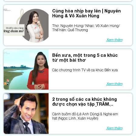
Cùng hòa nhịp bay lên | Nguyên
Hùng & Võ Xuân Hùng
Thơ: Nguyên Hùng/ Nhạc: Võ Xuân Hùng/
Thể hiện: Quế Thương
Xem thêm
Bến xưa, một trong 5 ca khúc
từ một bài thơ
Các chương trình TV về ca khúc Bến xưa
Xem thêm
2 trong số các ca khúc không
được chọn vào tập TRĂM
KHÚC HÁT MỘT CHỮ DUYÊN
Cánh buồm đỏ (Lê Anh Dũng) & Nghe em
hát (Ngọc Linh, Xuân Huyền)
Xem thêm