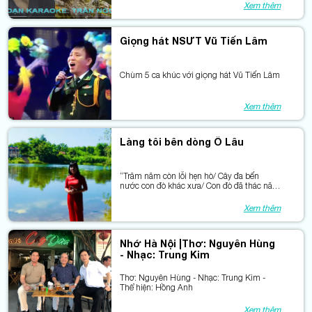
Xem thêm
Giọng hát NSƯT Vũ Tiến Lâm
Chùm 5 ca khúc với giọng hát Vũ Tiến Lâm
Xem thêm
Làng tôi bên dòng Ô Lâu
“Trăm năm còn lỗi hẹn hò/ Cây đa bến
nước con đò khác xưa/ Con đò đã thác năm
xưa/ Cây đa, bến cũ còn lưa bóng người …
Xem thêm
Nhớ Hà Nội |Thơ: Nguyên Hùng
- Nhạc: Trung Kim
Thơ: Nguyên Hùng - Nhạc: Trung Kim -
Thể hiện: Hồng Anh
Xem thêm