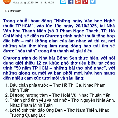
Ngày đăng:
2025-10-13 18:19:58
1178
lượt xem
Trong chuỗi hoạt động “Những ngày Văn học Nghệ
thuật TP.HCM”, vào lúc 19g ngày 20/10/2025, tại Nhà
Văn hóa Thanh Niên (số 3 Phạm Ngọc Thạch, TP. Hồ
Chí Minh),
s
ẽ diễn ra Chương trình nghệ thuật tổng hợp
đặc biệt – một không gian của âm nhạc và thi ca, nơi
những vần thơ từng làm rung động bao trái tim sẽ
được “hóa thân” trong âm thanh và giai điệu.
Chương trình do Nhà hát Bông Sen thực hiện, với nội
dung giới thiệu 12 ca khúc phổ thơ tiêu biểu từ công
trình “50 năm TP.HCM – những bài thơ phổ nhạc”, với
những giọng ca mới và bản phối mới, hứa hẹn mang
đến nhiều cảm xúc tươi mới và sâu lắng:
Dấu chân phía trước – Thơ Hồ Thi Ca, Nhạc Phạm
Minh Tuấn
Đi trong hương tràm – Thơ Hoài Vũ, Nhạc Thuận Yến
Thành phố tình yêu và nỗi nhớ – Thơ Nguyễn Nhật Ánh,
Nhạc Phạm Minh Tuấn
Lời tỏ tình trên đảo Ông Đen – Thơ Nam Thiên, Nhạc
Trương Quang Lục