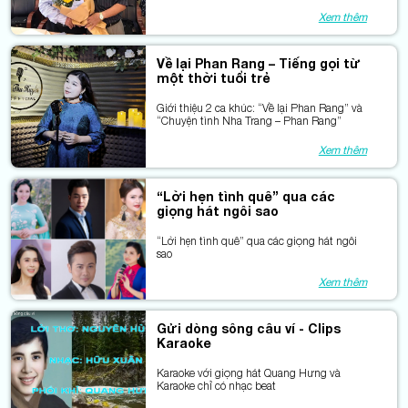
sông và chân dung Hoài Vũ
Xem thêm
Về lại Phan Rang – Tiếng gọi từ
một thời tuổi trẻ
Giới thiệu 2 ca khúc: “Về lại Phan Rang” và
“Chuyện tình Nha Trang – Phan Rang”
Xem thêm
“Lời hẹn tình quê” qua các
giọng hát ngôi sao
“Lời hẹn tình quê” qua các giọng hát ngôi
sao
Xem thêm
Gửi dòng sông câu ví - Clips
Karaoke
Karaoke với giọng hát Quang Hưng và
Karaoke chỉ có nhạc beat