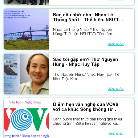
Bên cầu nhớ cha | Nhạc Lê
Thống Nhất - Thể hiện: NSƯT
Vũ Tiến Lâm
Nhạc: Lê Thống Nhất/ Ý thơ: Nguyên
Hùng/ Thể hiện: NSƯT Vũ Tiến Lâm
Xem thêm
Sao tôi gặp em? Thơ Nguyên
Hùng - Nhạc Huy Tập
Thơ: Nguyên Hùng/ Nhạc: Huy Tập/ Thể
hiện: Triệu Kim
Xem thêm
Điểm hẹn văn nghệ của VOV6
với ca khúc Sóng không từ
biển
Cánh buồm thao thức trân trọng giới thiệu
chương trình Điểm hẹn văn nghệ với ca
khúc Sóng không từ biển vừa được phát
sóng trong 2 tuần qua.
Xem thêm