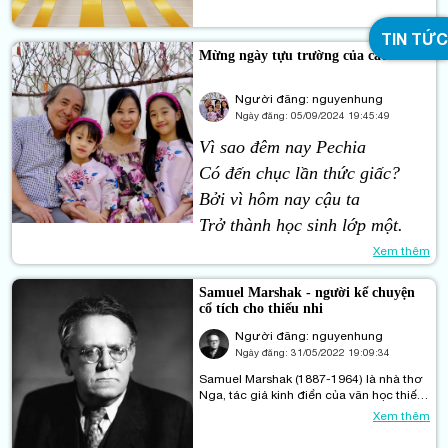
bút nhà thơ, nhà văn đã góp phần giữ
lửa cho trang báo, đồng thời mang lại
TIN TỨC
sự lãng mạn, sâu sắc và đắm đượm tình
Mừng ngày tựu trường của các cháu
người cho nghề báo. Dù là văn thơ hay
báo, ngòi bút chân chính đều đặt trên
nền tảng của lòng trắc ẩn và khát vọng
Người đăng: nguyenhung
về sự thật.
Ngày đăng:
05/09/2024 19:45:49
Vì sao đêm nay Pechia
Có đến chục lần thức giấc?
Bởi vì hôm nay cậu ta
Trở thành học sinh lớp một.
Xem thêm
Samuel Marshak - người kể chuyện
cổ tích cho thiếu nhi
Người đăng: nguyenhung
Ngày đăng:
31/05/2022 19:09:34
Samuel Marshak (1887-1964) là nhà thơ
Nga, tác giả kinh điển của văn học thiếu
nhi xô-viết (bao gồm thơ, truyện cổ tích,
Xem thêm
kịch).