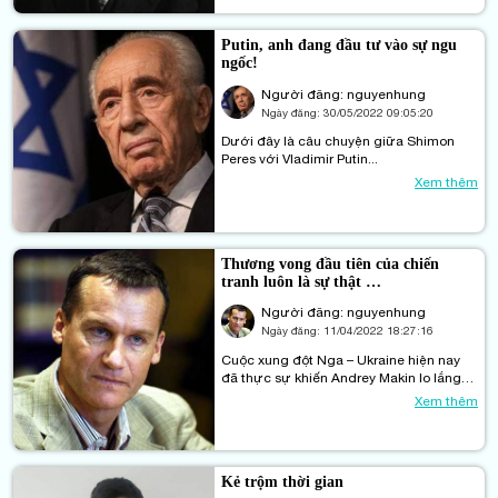
Putin, anh đang đầu tư vào sự ngu
ngốc!
Người đăng: nguyenhung
Ngày đăng:
30/05/2022 09:05:20
Dưới đây là câu chuyện giữa Shimon
Peres với Vladimir Putin...
Xem thêm
Thương vong đầu tiên của chiến
tranh luôn là sự thật …
Người đăng: nguyenhung
Ngày đăng:
11/04/2022 18:27:16
Cuộc xung đột Nga – Ukraine hiện nay
đã thực sự khiến Andrey Makin lo lắng
về việc “Ukraine đang bị biến thành một
Xem thêm
cái vạc lửa”.
Kẻ trộm thời gian