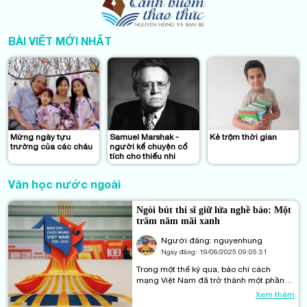
BÀI VIẾT MỚI NHẤT
Mừng ngày tựu
Samuel Marshak -
Kẻ trộm thời gian
trường của các cháu
người kể chuyện cổ
tích cho thiếu nhi
Văn học nước ngoài
Ngòi bút thi sĩ giữ lửa nghề báo: Một
trăm năm mãi xanh
Người đăng: nguyenhung
Ngày đăng:
19/06/2025 09:05:31
Trong một thế kỷ qua, báo chí cách
mạng Việt Nam đã trở thành một phần
không thể thiếu của dòng chảy văn hóa
Xem thêm
Việt. Trong dòng chảy đó, biết bao ngòi