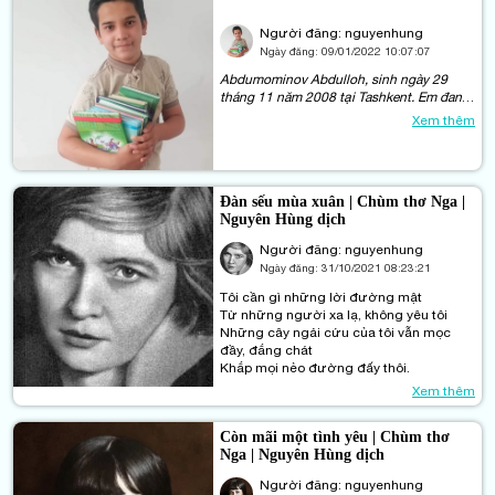
Người đăng: nguyenhung
Ngày đăng:
09/01/2022 10:07:07
Abdumominov Abdulloh, sinh ngày 29
tháng 11 năm 2008 tại Tashkent. Em đang
học lớp 7, trường 102, Cộng hòa
Xem thêm
Uzbekistan, Tashkent.
Đàn sếu mùa xuân | Chùm thơ Nga |
Nguyên Hùng dịch
Người đăng: nguyenhung
Ngày đăng:
31/10/2021 08:23:21
Tôi cần gì những lời đường mật
Từ những người xa lạ, không yêu tôi
Những cây ngải cứu của tôi vẫn mọc
đầy, đắng chát
Khắp mọi nẻo đường đấy thôi.
Xem thêm
Còn mãi một tình yêu | Chùm thơ
Nga | Nguyên Hùng dịch
Người đăng: nguyenhung