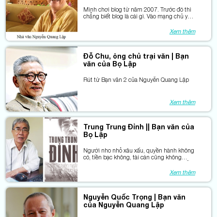
Mình chơi blog từ năm 2007. Trước đó thì
chẳng biết blog là cái gì. Vào mạng chủ yếu
để check mail, xem qua loa vài tờ báo, thế
thôi. Một hôm nghe đứa học trò chat với
Xem thêm
mình, nói, thầy không lập cái blog cho vui.
Đỗ Chu, ông chủ trại văn | Bạn
văn của Bọ Lập
Rút từ Bạn văn 2 của Nguyễn Quang Lập
Xem thêm
Trung Trung Đỉnh || Bạn văn của
Bọ Lập
Ngườì nho nhỏ xâu xấu, quyền hành không
có, tiền bạc không, tài cán cũng không
sáng chói để người ta nể phục, thế mà hễ
anh gặp ai là người đó muốn quen thân.
Xem thêm
Lạ!
Nguyễn Quốc Trọng | Bạn văn
của Nguyễn Quang Lập