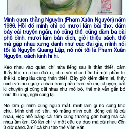
Mình quen thằng Nguyên (Phạm Xuân Nguyên) năm
1986. Hồi đó mình chỉ có mươi lăm bài thơ, dăm
bảy cái truyện ngắn, nó cũng thế, cũng dăm ba bài
phê bình, mươi lăm bản dịch, giới thiệu sách, thế
mà gặp nhau xưng danh như các đại gia, mình nói
tôi là Nguyễn Quang Lập, nó nói tôi là Phạm Xuân
Nguyên, oách kinh hi hi.
Kéo nhau vào quán, chỉ nửa tiếng sau là thân thiết, cảm
thấy khó rời nhau được, chơi với nhau bền bỉ một phần tư
thế kỉ, càng lâu càng thân thiết. Bây giờ kiểm điểm lại, thấy
mình với nó ngược nhau trăm phần trăm về mọi chuyện, bất
kì chuyện gì cũng cãi nhau như mổ bò, thế mà vẫn gắn bó
như thường, nghĩ cũng lạ.
Nó làm gì mình cũng ngứa mắt, mình làm gì nó cũng khó
chịu. Mình chê nó sến, nó mắng mình quê, động cái là cãi
nhau, việc nhỏ bằng cái tăm cũng trương gân búng má cãi
nhau ầm ầm. Có lần chỉ vì một câu ca dao mà cãi nhau đến
3 giờ sáng, ầm ĩ cả khu tập thể Viện Văn.