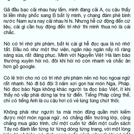
Gã đầu bạc cãi nhau hay lắm, mình đang cãi A, cu cậu thấy
bí liền nhảy phốc sang B bắt lý mình, y chang đám phê bình
nước Nam xưa nay cãi nhau hi hi. Nhưng hễ cứ động đến cứ
liệu, cái gì cần huy động đến trí nhớ thì mình thua nó là cái
chắc.
Nó có trí nhớ phi phàm, bất kì cái gì hễ đọc qua là nó nhớ
tất. Đầu nó như một thư viện, ngăn nào ngăn nấy rõ ràng
sáng sủa, rất đáng phục. Mình với Nguyễn Việt Hà làm báo
thường xuyên hỏi nó, đôi khi hỏi nó còn nhanh và chắc ăn
hơn gõ google.
Có lẽ trời cho nó có trí nhớ phi phàm nên nó học ngoại ngữ
rất nhanh. Nó đi bộ đội 3 năm xơi gọn hai món Nga, Pháp.
Nó đọc báo Nga không khác người ta đọc báo Việt, ít khi
thấy nó vấp phải dừng lại tra từ điển. Tiếng Pháp cũng thế,
chỉ có tiếng Anh là cu cậu hơi có vẻ lúng túng chút thôi.
Không phải như người ta mài mòn đũng quần mới kiếm
được một món ngoại ngữ, nó chẳng đến trường lớp, cũng
chẳng mua giáo trình, chỉ một cuốn từ điển một cuốn sách
Tây nó đánh lấn từng từ từng dòng từng trang, với một lòng