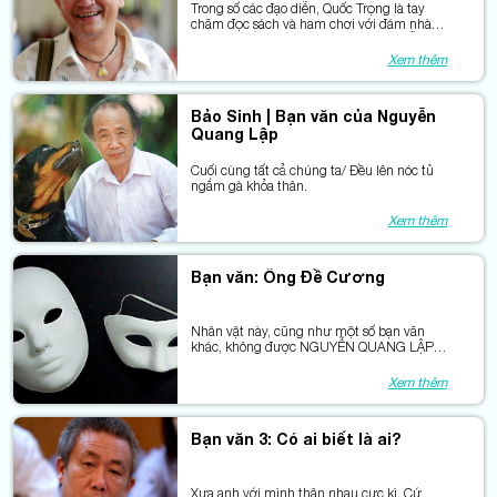
Trong số các đạo diễn, Quốc Trọng là tay
chăm đọc sách và ham chơi với đám nhà
văn. Nói trắng ra ở nước ta các đạo diễn
chăm đọc sách như Quốc Trọng đếm
Xem thêm
không hết 10 đầu ngón tay.
Bảo Sinh | Bạn văn của Nguyễn
Quang Lập
Cuối cùng tất cả chúng ta/ Đều lên nóc tủ
ngắm gà khỏa thân.
Xem thêm
Bạn văn: Ông Đề Cương
Nhân vật này, cũng như một số bạn văn
khác, không được NGUYỄN QUANG LẬP
gọi tên.
Xem thêm
Bạn văn 3: Có ai biết là ai?
Xưa anh với mình thân nhau cực kì. Cứ