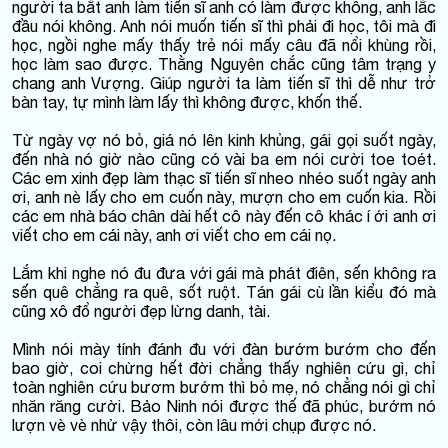
người ta bắt anh làm tiến sĩ anh có làm được không, anh lắc
đầu nói không. Anh nói muốn tiến sĩ thì phải đi học, tôi mà đi
học, ngồi nghe mấy thấy trẻ nói mấy câu đã nổi khùng rồi,
học làm sao được. Thằng Nguyên chắc cũng tâm trạng y
chang anh Vượng. Giúp người ta làm tiến sĩ thì dễ như trở
bàn tay, tự mình làm lấy thì không được, khốn thế.
Từ ngày vợ nó bỏ, giá nó lên kinh khủng, gái gọi suốt ngày,
đến nhà nó giờ nào cũng có vài ba em nói cười toe toét.
Các em xinh đẹp làm thạc sĩ tiến sĩ nheo nhéo suốt ngày anh
ơi, anh nè lấy cho em cuốn này, mượn cho em cuốn kia. Rồi
các em nhà báo chân dài hết cô này đến cô khác í ới anh ơi
viết cho em cái này, anh ơi viết cho em cái nọ.
Lắm khi nghe nó đu đưa với gái mà phát điên, sến không ra
sến quê chẳng ra quê, sốt ruột. Tán gái cù lần kiểu đó mà
cũng xô đổ người đẹp lừng danh, tài.
Mình nói mày tính đánh đu với đàn bướm bướm cho đến
bao giờ, coi chừng hết đời chẳng thấy nghiên cứu gì, chỉ
toàn nghiên cứu bươm bướm thì bỏ mẹ, nó chẳng nói gì chỉ
nhăn răng cười. Bảo Ninh nói được thế đã phúc, bướm nó
lượn vè vè nhử vậy thôi, còn lâu mới chụp được nó.