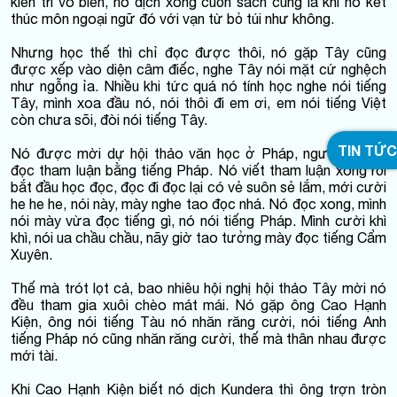
kiên trì vô biên, nó dịch xong cuốn sách cũng là khi nó kết
thúc môn ngoại ngữ đó với vạn từ bỏ túi như không.
Nhưng học thế thì chỉ đọc được thôi, nó gặp Tây cũng
được xếp vào diện câm điếc, nghe Tây nói mặt cứ nghệch
như ngỗng ỉa. Nhiều khi tức quá nó tính học nghe nói tiếng
Tây, mình xoa đầu nó, nói thôi đi em ơi, em nói tiếng Việt
còn chưa sõi, đòi nói tiếng Tây.
TIN TỨC
Nó được mời dự hội thảo văn học ở Pháp, người ta bắt
đọc tham luận bằng tiếng Pháp. Nó viết tham luận xong rồi
bắt đầu học đọc, đọc đi đọc lại có vẻ suôn sẻ lắm, mới cười
he he he, nói này, mày nghe tao đọc nhá. Nó đọc xong, mình
nói mày vừa đọc tiếng gì, nó nói tiếng Pháp. Mình cười khì
khì, nói ua chầu chầu, nãy giờ tao tưởng mày đọc tiếng Cẩm
Xuyên.
Thế mà trót lọt cả, bao nhiêu hội nghị hội thảo Tây mời nó
đều tham gia xuôi chèo mát mái. Nó gặp ông Cao Hạnh
Kiện, ông nói tiếng Tàu nó nhăn răng cười, nói tiếng Anh
tiếng Pháp nó cũng nhăn răng cười, thế mà thân nhau được
mới tài.
Khi Cao Hạnh Kiện biết nó dịch Kundera thì ông trợn tròn