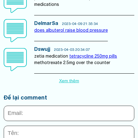
medications
DelmarSa
2023-04-09 21:35:34
does albuterol raise blood pressure
Dswujj
2023-04-03 20:34:07
zetia medication
tetracycline 250mg pills
methotrexate 2.5mg over the counter
Xem thêm
Để lại comment