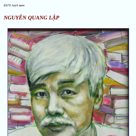
4375
lượt xem
NGUYỄN QUANG LẬP