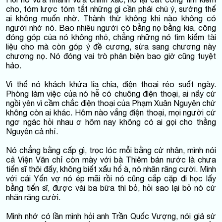
cho, tóm lược tóm tắt những gì cần phải chú ý, sướng thế
ai không muốn nhờ. Thành thử không khi nào không có
người nhờ nó. Bao nhiêu người có bằng nọ bằng kia, công
đóng góp của nó không nhỏ, chẳng những nó tìm kiếm tài
liệu cho mà còn góp ý đề cương, sửa sang chương này
chương nọ. Nó đóng vai trò phản biện bao giờ cũng tuyệt
hảo.
Vì thế nó khách khứa lía chia, điện thoại réo suốt ngày.
Phòng làm việc của nó hễ có chuông điện thoại, ai nấy cứ
ngồi yên vì cầm chắc điện thoại của Phạm Xuân Nguyên chứ
không còn ai khác. Hôm nào vắng điện thoại, mọi người cứ
ngơ ngác hỏi nhau ơ hôm nay không có ai gọi cho thằng
Nguyên cả nhỉ.
Nó chẳng bằng cấp gì, trọc lóc mỗi bằng cử nhân, mình nói
cả Viện Văn chỉ còn mày với bà Thiêm bán nước là chưa
tiến sĩ thôi đấy, không biết xấu hổ à, nó nhăn răng cười. Mình
với cái Yến vợ nó ép mãi rồi nó cũng cắp cặp đi học lấy
bằng tiến sĩ, được vài ba bữa thì bỏ, hỏi sao lại bỏ nó cứ
nhăn răng cười.
Mình nhớ có lần mình hỏi anh Trần Quốc Vượng, nói giả sử