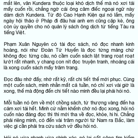
mắt lên, văn Kundera thuộc loại khó dịch thế mà nó xơi tái
mấy cuốn rồi, chẳng ngờ cái ông câm điếc ngoại ngữ này
dám dịch Kundera. Từ đó Cao Hạnh Kiện quí nó lắm, mấy
ngày hội thảo ở Pháp đi đâu hai anh em cũng cặp kè, ông
còn ủy quyền cho nó quản lý sách ông dịch từ tiếng Tàu ra
tiếng Việt.
Phạm Xuân Nguyên có tài đọc sách, nó đọc nhanh kinh
hoàng, nói như Đoàn Tử Huyến là đọc từng mảng chứ
không đọc từng câu, nó cầm cuốn sách lật trang roạt roạt
lướt rất nhanh, y chang con nít đọc truyện tranh, nhoáng cái
là xong cuốn sách mấy trăm trang.
Đọc đâu nhớ đấy, nhớ rất kỹ, rất chi tiết thế mới phục. Cùng
một cuốn sách, mình nhằn mất cả tuần, nó chỉ xơi vài giờ là
xong, thế mà động đến chi tiết nào mình đều lại phải hỏi nó.
Mỗi tuần nó ôm về một chồng sách, từ thượng vàng đến hạ
cám xơi tái hết. Mình cứ nằm khểnh chờ nó đọc xong, hỏi nó
cuốn nào đáng đọc thì thì mới tha về đọc, khỏe, hi hi. Chẳng
phải riêng mình, có đến vài trăm người từ Nam ra Bắc, làm
việc gì cần phải tra cứu sách vở đều hỏi nó.
Hỏi nó vừa nhanh vừa chính xác, nó lại cất công tìm kiếm