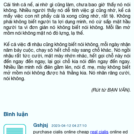
Cái tính cả nể, ai nhờ gì cũng làm, chưa bao giờ thấy nó nói
không. Nhiều người thấy nó dễ tính việc gì cũng nhờ, kể cả
mấy việc con nít phẩy cái là xong cũng nhờ, rất tệ. Không
phải không biết người ta lợi dụng mình, nó cứ sấp mặt hầu
người ta vì đơn giản nó không biết nói không. Mỗi lần mở
mồm nói không mặt nó đỏ lựng, lạ thế.
Kể cả việc đi nhậu cũng không biết nói không, mỗi ngày nhận
năm bảy cuộc, chạy sô hết chỗ này sang chỗ khác. Nó ngồi
nhậu rất tức cười, mặt mày nhớn nhác, hết gọi chỗ này nói
đến ngay đến ngay, lại gọi chỗ kia nói đến ngay đến ngay.
Nhiều lần mình nổi điên gầm lên, nói đ. mẹ, mày không biết
mở mồm nói không được hả thằng kia. Nó nhăn răng cười,
nói không.
(Rút từ BẠN VĂN).
Bình luận
Gshjsj
2023-04-12 04:27:10
purchase cialis online cheap
real cialis
online ed