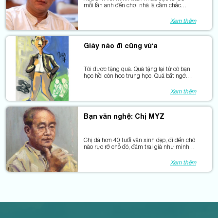
mỗi lần anh đến chơi nhà là cầm chắc
được anh cho ăn phở, uống bia.
Xem thêm
Giày nào đi cũng vừa
Tôi được tặng quà. Quà tặng lại từ cô bạn
học hồi còn học trung học. Quá bất ngờ.
Bởi từ cha sanh mẹ đẻ tới giờ, ngoài quà
của cha mẹ tặng, tôi luôn là kẻ phải tặng
Xem thêm
quà.
Bạn văn nghệ: Chị MYZ
Chị đã hơn 40 tuổi vẫn xinh đẹp, đi đến chỗ
nào rực rỡ chỗ đó, đám trai già như mình,
ông nào ông nấy gãy lưỡi vì chi...
Xem thêm