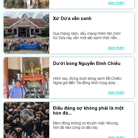
Xem thêm
Xứ Dừa vẫn xanh
Qua tháng năm, dẫu mang thêm tên mới/
Xứ Dừa này vẫn một sắc xanh thôi/ Vẫn
ươm tiếp màu xanh nhân nghĩa/ Xanh
niềm tin, xanh hy vọng, xanh đời.
Xem thêm
Dưới bóng Nguyễn Đình Chiểu
Hôm nay, đứng dưới bóng xanh Đồ Chiểu/
Nghe gió Bến Tre đồng khởi rừng dừa/
Trước lăng mộ tiền nhân, tôi bỗng hiểu:/ Có
những người... nhắm mắt để nhìn xa.
Xem thêm
Điều đáng sợ không phải là một
hòn đá...
Đám đông không có khuôn mặt/ Nhưng
hòn đá nào cũng có dấu tay.
Xem thêm