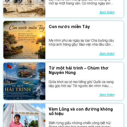
mở lại một trang văn. Có những ngày sinh
đã đi qua rất lâu, nhưng văn chương của
họ vẫn ở lại trong ký ức nhiều thế hệ bạn
Xem thêm
đọc.
Con nước miền Tây
Mẹ nhìn phù sa ngày sạ lúa/ Cha buông câu
nhịp ánh trăng gầy/ Bao việc nhà đâu cần
xem lịch/ Cứ thuận theo con nước vơi đầy.
Xem thêm
Từ một hải trình – Chùm thơ
Nguyên Hùng
Giữa khơi xa cờ reo tiếng gió/ Quốc ca vang
dậy góc trời xa/ Tôi ngước lên nhìn màu cờ
đỏ/ Bỗng thấy mình chỉ hạt phù sa.
Xem thêm
Vàm Lũng và con đường không
số hiệu
Biển từng giấu những chiến công bất hủ/
Rừng chở che bao gương mặt anh hùng/