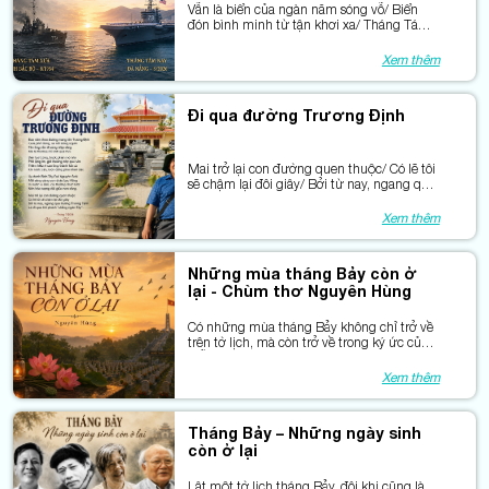
Vẫn là biển của ngàn năm sóng vỗ/ Biển
đón bình minh từ tận khơi xa/ Tháng Tám
xưa, kẻ thù bày trận lửa/ Tháng Tám nay
hóa bạn đến thăm nhà
Xem thêm
Đi qua đường Trương Định
Mai trở lại con đường quen thuộc/ Có lẽ tôi
sẽ chậm lại đôi giây/ Bởi từ nay, ngang qua
đường Trương Định/ Là hòa vào khí phách
“chẳng ngán Tây”.
Xem thêm
Những mùa tháng Bảy còn ở
lại - Chùm thơ Nguyên Hùng
Có những mùa tháng Bảy không chỉ trở về
trên tờ lịch, mà còn trở về trong ký ức của
mỗi người Việt Nam.
Xem thêm
Tháng Bảy – Những ngày sinh
còn ở lại
Lật một tờ lịch tháng Bảy, đôi khi cũng là