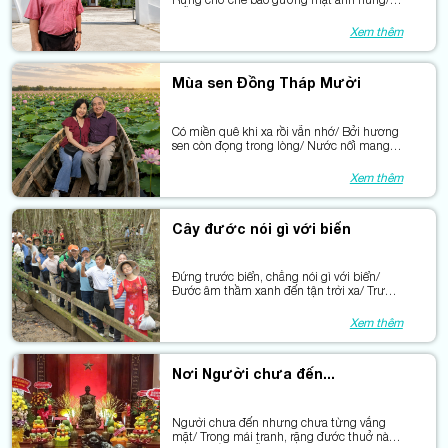
Mỗi con sóng mang một câu chuyện cũ /
Mỗi gốc cây còn hằn dấu kiên trung.
Xem thêm
Mùa sen Đồng Tháp Mười
Có miền quê khi xa rồi vẫn nhớ/ Bởi hương
sen còn đọng trong lòng/ Nước nổi mang
theo mùa sen nở/ Đồng Tháp thơm từ
những cánh sen hồng.
Xem thêm
Cây đước nói gì với biển
Đứng trước biển, chẳng nói gì với biển/
Đước âm thầm xanh đến tận trời xa/ Trước
khách thăm, đước như trao lời hẹn/Về lại
miền đang vươn phía Trường Sa…
Xem thêm
Nơi Người chưa đến...
Người chưa đến nhưng chưa từng vắng
mặt/ Trong mái tranh, rặng đước thuở nào/