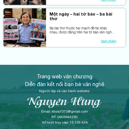
Một ngày – hai tờ báo – ba bài
thơ
Ba bài thơ thuộc hai mạch đề tài khác
nhau, được đăng trên hai tờ báo văn nghệ
đúng vào một ngày thật đặc biệt.
Xem thêm
Trang web văn chương
Diễn đàn kết nối bạn bè văn nghệ
Người lập và vận hành website:
Email: khoa7073@gmail.com
ĐT: 0903942290
Số lượt truy cập: 15.105.426