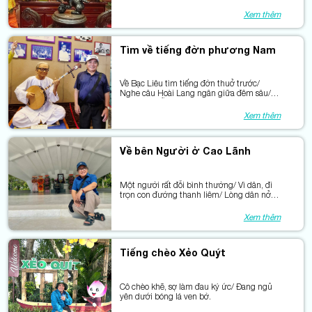
Trong mắt mẹ tiễn con đi đánh giặc/ Trong
câu hò len lỏi giữa rừng sâu.
Xem thêm
Tìm về tiếng đờn phương Nam
Về Bạc Liêu tìm tiếng đờn thuở trước/
Nghe câu Hoài Lang ngân giữa đêm sâu/
Ai đã gảy nỗi lòng thành sông nước/ Để
trăm năm nối tiếp những nhịp cầu.
Xem thêm
Về bên Người ở Cao Lãnh
Một người rất đỗi bình thường/ Vì dân, đi
trọn con đường thanh liêm/ Lòng dân nở
một đài sen/ Giữ Người ở lại cùng miền
yêu thương.
Xem thêm
Tiếng chèo Xẻo Quýt
Cô chèo khẽ, sợ làm đau ký ức/ Đang ngủ
yên dưới bóng lá ven bờ.