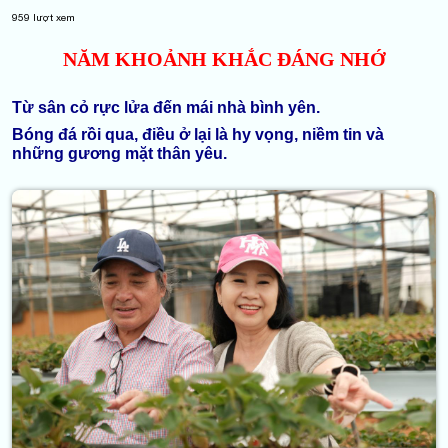
959
lượt xem
NĂM KHOẢNH KHẮC ĐÁNG NHỚ
Từ sân cỏ rực lửa đến mái nhà bình yên.
Bóng đá rồi qua, điều ở lại là hy vọng, niềm tin và
những gương mặt thân yêu.