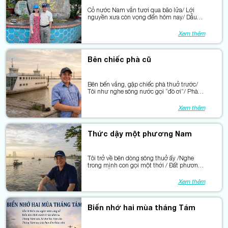
Cỏ nước Nam vẫn tươi qua bão lửa/ Lời
nguyền xưa còn vọng đến hôm nay/ Dẫu
bao phen giặc xéo lên ngọn cỏ/ Mà màu
xanh chẳng khuất dưới gót giày.
Xem thêm
Bên chiếc phà cũ
Bên bến vắng, gặp chiếc phà thuở trước/
Tôi như nghe sông nước gọi “đò ơi”/ Phà
từng chở bao phận đời xuôi ngược/ Nối đôi
bờ bằng tiếng máy khàn hơi.
Xem thêm
Thức dậy một phương Nam
Tôi trở về bên dòng sông thuở ấy /Nghe
trong mình con gọi một thời / Đất phương
Nam mỗi ngày thêm trẻ lại / Bởi phù sa còn
bồi đắp lòng người.
Xem thêm
Biển nhớ hai mùa tháng Tám