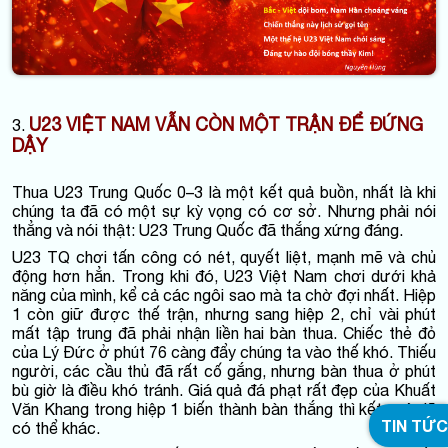
U23 VIỆT NAM VẪN CÒN MỘT TRẬN ĐỂ ĐỨNG
3.
DẬY
Thua U23 Trung Quốc 0–3 là một kết quả buồn, nhất là khi
chúng ta đã có một sự kỳ vọng có cơ sở. Nhưng phải nói
thẳng và nói thật: U23 Trung Quốc đã thắng xứng đáng.
U23 TQ chơi tấn công có nét, quyết liệt, mạnh mẽ và chủ
động hơn hẳn. Trong khi đó, U23 Việt Nam chơi dưới khả
năng của mình, kể cả các ngôi sao mà ta chờ đợi nhất. Hiệp
1 còn giữ được thế trận, nhưng sang hiệp 2, chỉ vài phút
mất tập trung đã phải nhận liền hai bàn thua. Chiếc thẻ đỏ
của Lý Đức ở phút 76 càng đẩy chúng ta vào thế khó. Thiếu
người, các cầu thủ đã rất cố gắng, nhưng bàn thua ở phút
bù giờ là điều khó tránh. Giá quả đá phạt rất đẹp của Khuất
Văn Khang trong hiệp 1 biến thành bàn thắng thì kết quả đã
TIN TỨC
có thể khác.