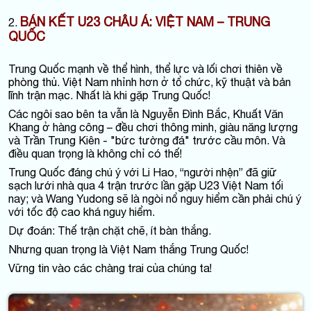
BÁN KẾT U23 CHÂU Á: VIỆT NAM – TRUNG
2.
QUỐC
Trung Quốc mạnh về thể hình, thể lực và lối chơi thiên về
phòng thủ. Việt Nam nhỉnh hơn ở tổ chức, kỹ thuật và bản
lĩnh trận mạc. Nhất là khi gặp Trung Quốc!
Các ngôi sao bên ta vẫn là Nguyễn Đình Bắc, Khuất Văn
Khang ở hàng công – đều chơi thông minh, giàu năng lượng
và Trần Trung Kiên - "bức tường đá" trước cầu môn. Và
điều quan trọng là không chỉ có thế!
Trung Quốc đáng chú ý với Li Hao, “người nhện” đã giữ
sạch lưới nhà qua 4 trận trước lần gặp U23 Việt Nam tối
nay; và Wang Yudong sẽ là ngòi nổ nguy hiểm cần phải chú ý
với tốc độ cao khá nguy hiểm.
Dự đoán: Thế trận chặt chẽ, ít bàn thắng.
Nhưng quan trọng là Việt Nam thắng Trung Quốc!
Vững tin vào các chàng trai của chúng ta!