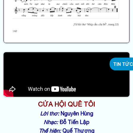
TIN TỨC
CỬA HỘI QUÊ TÔI
Lời thơ:
Nguyên Hùng
Nhạc:
Đỗ Tiến Lập
Thể hiện:
Quế Thương