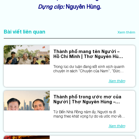
Dựng clip:
Nguyên Hùng.
Bài viết liên quan
Xem thêm
Thành phố mang tên Người –
Hồ Chí Minh | Thơ Nguyên Hùng
- Nhạc Khánh Vinh
Trong lúc dư luận đang sốt xình xịch quanh
chuyện in sách “Chuyện của Nam”, “Đức
Thánh Trần” và một “dự án mấy chục tỷ
đồng dành cho in sách mà chẳng ông bà
Xem thêm
hội viên nào biết”, mấy anh em chúng tôi
lại lôi sản phẩm “nhà làm” ra khoe vậy.
Thành phố trong ước mơ của
Người | Thơ Nguyên Hùng –
Nhạc Nguyễn Hồng Sơn
Từ Bến Nhà Rồng năm ấy, Người ra đi
mang theo khát vọng tự do và ước mơ về
một đất nước ai cũng được học hành, có
cơm ăn, áo mặc.Xin giới thiệu videoclip ca
Xem thêm
khúc Thành phố trong ước mơ của Người –
một tiếng lòng chân thành gửi đến Thành
phố Hồ Chí Minh trong dấu mốc 50 năm