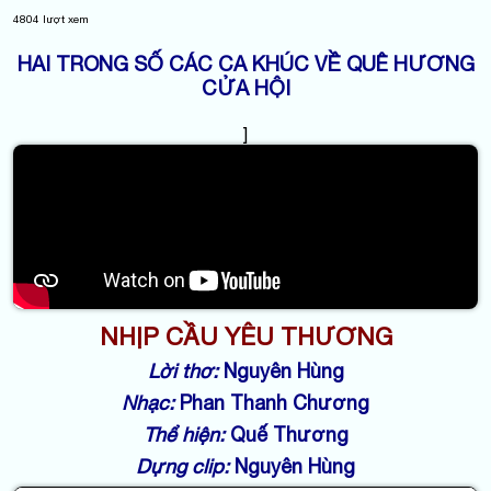
4804
lượt xem
HAI TRONG SỐ CÁC CA KHÚC VỀ QUÊ HƯƠNG
CỬA HỘI
]
NHỊP CẦU YÊU THƯƠNG
Lời thơ:
Nguyên Hùng
Nhạc:
Phan Thanh Chương
Thể hiện:
Quế Thương
Dựng clip:
Nguyên Hùng