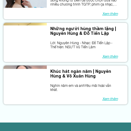
Trang, Bích Hồng)
Sóng không từ biển đã được chọn đưa vào
nhiều chương trình TGTP, phim ca nhạc,
THTT và từng 2 tháng liên tiếp dẫn đầu
bảng xếp hạng của chương trình Bài hát
Xem thêm
yêu thích của VTV3.
Những người hùng thầm lặng |
Nguyên Hùng & Đỗ Tiến Lập
Lời: Nguyên Hùng - Nhạc: Đỗ Tiến Lập -
Thể hiện: NSƯT Vũ Tiến Lâm
Xem thêm
Khúc hát ngàn năm | Nguyên
Hùng & Võ Xuân Hùng
Nghìn năm em và anhYêu mãi hoài vẫn
khát.
Xem thêm