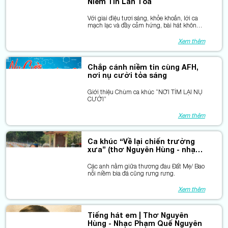
Niềm Tin Lan Tỏa
Với giai điệu tươi sáng, khỏe khoắn, lời ca
mạch lạc và đầy cảm hứng, bài hát không
chỉ ca ngợi những giá trị cốt lõi mà
FUJIWA theo đuổi – chất lượng, nhân văn
Xem thêm
và đổi mới – mà còn khắc họa tinh thần
vượt khó, khát vọng vươn xa, và lòng tận
tụy của những con người mang trái tim
Chắp cánh niềm tin cùng AFH,
Việt.
nơi nụ cười tỏa sáng
Giới thiệu Chùm ca khúc “NƠI TÌM LẠI NỤ
CƯỜI”
Xem thêm
Ca khúc “Về lại chiến trường
xưa” (thơ Nguyên Hùng - nhạc
Hữu Xuân - thể hiện NSƯT Vũ
Tiến Lâm)
Các anh nằm giữa thương đau Đất Mẹ/ Bao
nỗi niềm bia đá cũng rưng rưng.
Xem thêm
Tiếng hát em | Thơ Nguyên
Hùng - Nhạc Phạm Quế Nguyên