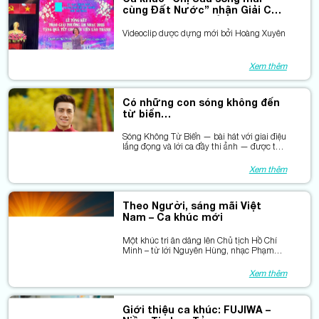
cùng Đất Nước” nhận Giải C
năm 2025 của Hội Âm nhạc TP.
HCM
Videoclip dược dựng mới bởi Hoàng Xuyên
Xem thêm
Có những con sóng không đến
từ biển…
Sóng Không Từ Biển — bài hát với giai điệu
lắng đọng và lời ca đầy thi ảnh — được thể
hiện rất tinh tế bởi Dương Quốc Hưng.
Tiếng hát của anh như một dòng sông nhớ
Xem thêm
miên man, chảy qua những miền ký ức và
dẫn dắt người nghe về những miền tình
cảm thật, sâu đậm, mà chẳng cần ồn ào.
Theo Người, sáng mãi Việt
Nam – Ca khúc mới
Một khúc tri ân dâng lên Chủ tịch Hồ Chí
Minh – từ lời Nguyên Hùng, nhạc Phạm
Quế Nguyên với giọng hát Phan Quang
Luyến.
Xem thêm
Giới thiệu ca khúc: FUJIWA –