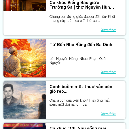
Ca khúc Viếng Bác giữa
mang tên Người.
Trường Sa | thơ Nguyên Hùng –
nhạc Phạm Quế Nguyên
Chúng con đứng giữa đảo xa để hiểu/ Khói
nhang này… ấm cả biển trời xa…
Xem thêm
Từ Bến Nhà Rồng đến Ba Đình
Lời: Nguyên Hùng; Nhạc: Phạm Quế
Nguyên
Xem thêm
Cánh buồm một thuở vẫn còn
gió reo...
Cha là con của biển khơi/ Thay ông mất
sớm, một đời nắng mưa
Xem thêm
Ca khúc “Chị Sáu sống mãi