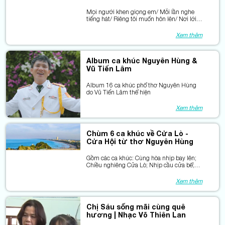
Mọi người khen giọng em/ Mỗi lần nghe
tiếng hát/ Riêng tôi muốn hôn lên/ Nơi lời
ca em cất...
Xem thêm
Album ca khúc Nguyên Hùng &
Vũ Tiến Lâm
Album 16 ca khúc phổ thơ Nguyên Hùng
do Vũ Tiến Lâm thể hiện
Xem thêm
Chùm 6 ca khúc về Cửa Lò -
Cửa Hội từ thơ Nguyên Hùng
Gồm các ca khúc: Cùng hòa nhịp bay lên;
Chiều nghiêng Cửa Lò; Nhịp cầu cửa bể;
Cửa Hội quê tôi; Nhịp cầu yêu thương
Xem thêm
Chị Sáu sống mãi cùng quê
hương | Nhạc Võ Thiên Lan