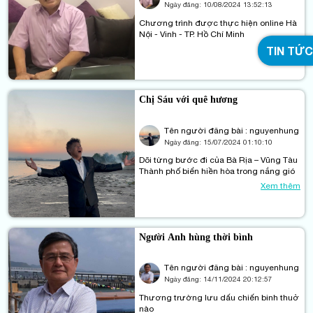
Ngày đăng:
10/08/2024 13:52:13
Chương trình được thực hiện online Hà
Nội - Vinh - TP. Hồ Chí Minh
Xem thêm
TIN TỨC
Chị Sáu với quê hương
Tên người đăng bài : nguyenhung
Ngày đăng:
15/07/2024 01:10:10
Dõi từng bước đi của Bà Rịa – Vũng Tàu
Thành phố biển hiền hòa trong nắng gió
Xem thêm
Người Anh hùng thời bình
Tên người đăng bài : nguyenhung
Ngày đăng:
14/11/2024 20:12:57
Thương trường lưu dấu chiến binh thuở
nào