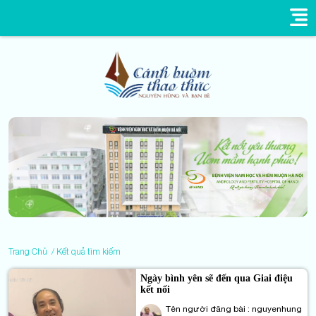
Trang Chủ
Kết quả tìm kiếm
Ngày bình yên sẽ đến qua Giai điệu
kết nối
Tên người đăng bài : nguyenhung