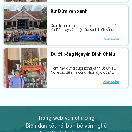
Xứ Dừa vẫn xanh
Qua tháng năm, dẫu mang thêm tên mới/
Xứ Dừa này vẫn một sắc xanh thôi/ Vẫn
ươm tiếp màu xanh nhân nghĩa/ Xanh
niềm tin, xanh hy vọng, xanh đời.
Xem thêm
Dưới bóng Nguyễn Đình Chiểu
Hôm nay, đứng dưới bóng xanh Đồ Chiểu/
Nghe gió Bến Tre đồng khởi rừng dừa/
Trước lăng mộ tiền nhân, tôi bỗng hiểu:/ Có
những người... nhắm mắt để nhìn xa.
Xem thêm
Trang web văn chương
Diễn đàn kết nối bạn bè văn nghệ