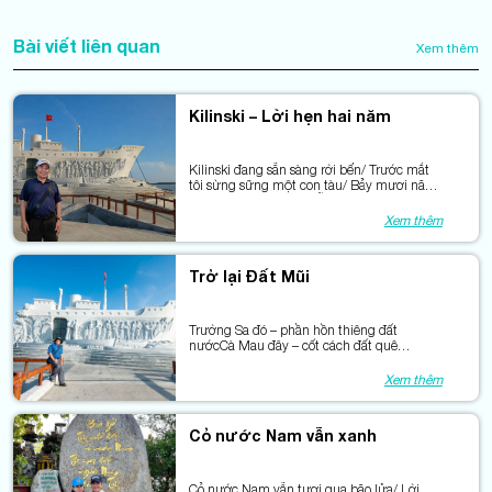
Bài viết liên quan
Xem thêm
Kilinski – Lời hẹn hai năm
Kilinski đang sẵn sàng rời bến/ Trước mắt
tôi sừng sững một con tàu/ Bảy mươi năm
với bao mùa hò hẹn/ Vẫn còn nghe tiếng
người gọi nhau.
Xem thêm
Trở lại Đất Mũi
Trường Sa đó – phần hồn thiêng đất
nướcCà Mau đây – cốt cách đất quê
nhàHai miền xa hòa trong cùng nhịp
bướcCho hành trình nối sóng với phù sa.
Xem thêm
Cỏ nước Nam vẫn xanh
Cỏ nước Nam vẫn tươi qua bão lửa/ Lời