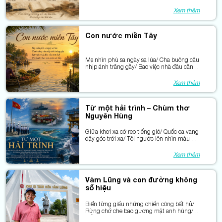
đã đi qua rất lâu, nhưng văn chương của
họ vẫn ở lại trong ký ức nhiều thế hệ bạn
Xem thêm
đọc.
Con nước miền Tây
Mẹ nhìn phù sa ngày sạ lúa/ Cha buông câu
nhịp ánh trăng gầy/ Bao việc nhà đâu cần
xem lịch/ Cứ thuận theo con nước vơi đầy.
Xem thêm
Từ một hải trình – Chùm thơ
Nguyên Hùng
Giữa khơi xa cờ reo tiếng gió/ Quốc ca vang
dậy góc trời xa/ Tôi ngước lên nhìn màu cờ
đỏ/ Bỗng thấy mình chỉ hạt phù sa.
Xem thêm
Vàm Lũng và con đường không
số hiệu
Biển từng giấu những chiến công bất hủ/
Rừng chở che bao gương mặt anh hùng/
Mỗi con sóng mang một câu chuyện cũ /