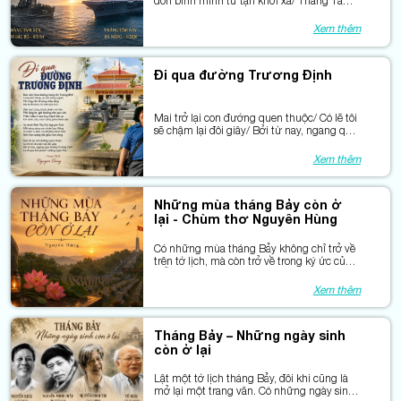
đón bình minh từ tận khơi xa/ Tháng Tám
xưa, kẻ thù bày trận lửa/ Tháng Tám nay
hóa bạn đến thăm nhà
Xem thêm
Đi qua đường Trương Định
Mai trở lại con đường quen thuộc/ Có lẽ tôi
sẽ chậm lại đôi giây/ Bởi từ nay, ngang qua
đường Trương Định/ Là hòa vào khí phách
“chẳng ngán Tây”.
Xem thêm
Những mùa tháng Bảy còn ở
lại - Chùm thơ Nguyên Hùng
Có những mùa tháng Bảy không chỉ trở về
trên tờ lịch, mà còn trở về trong ký ức của
mỗi người Việt Nam.
Xem thêm
Tháng Bảy – Những ngày sinh
còn ở lại
Lật một tờ lịch tháng Bảy, đôi khi cũng là
mở lại một trang văn. Có những ngày sinh