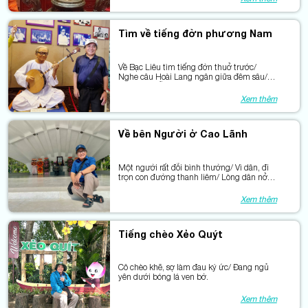
Tìm về tiếng đờn phương Nam
Về Bạc Liêu tìm tiếng đờn thuở trước/
Nghe câu Hoài Lang ngân giữa đêm sâu/
Ai đã gảy nỗi lòng thành sông nước/ Để
trăm năm nối tiếp những nhịp cầu.
Xem thêm
Về bên Người ở Cao Lãnh
Một người rất đỗi bình thường/ Vì dân, đi
trọn con đường thanh liêm/ Lòng dân nở
một đài sen/ Giữ Người ở lại cùng miền
yêu thương.
Xem thêm
Tiếng chèo Xẻo Quýt
Cô chèo khẽ, sợ làm đau ký ức/ Đang ngủ
yên dưới bóng lá ven bờ.
Xem thêm