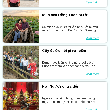
Mỗi gốc cây còn hằn dấu kiên trung.
Xem thêm
Mùa sen Đồng Tháp Mười
Có miền quê khi xa rồi vẫn nhớ/ Bởi hương
sen còn đọng trong lòng/ Nước nổi mang
theo mùa sen nở/ Đồng Tháp thơm từ
những cánh sen hồng.
Xem thêm
Cây đước nói gì với biển
Đứng trước biển, chẳng nói gì với biển/
Đước âm thầm xanh đến tận trời xa/ Trước
khách thăm, đước như trao lời hẹn/Về lại
miền đang vươn phía Trường Sa…
Xem thêm
Nơi Người chưa đến...
Người chưa đến nhưng chưa từng vắng
mặt/ Trong mái tranh, rặng đước thuở nào/
Trong mắt mẹ tiễn con đi đánh giặc/ Trong
câu hò len lỏi giữa rừng sâu.
Xem thêm