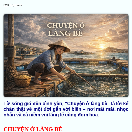
528
lượt xem
Từ sóng gió đến bình yên, “Chuyện ở làng bè” là lời kể
chân thật về một đời gắn với biển – nơi mất mát, nhọc
nhằn và cả niềm vui lặng lẽ cùng đơm hoa.
CHUYỆN Ở LÀNG BÈ