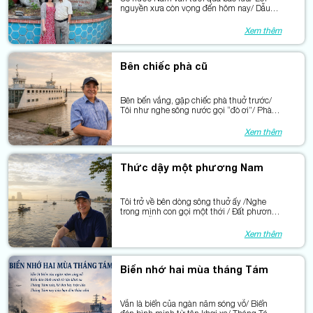
nguyền xưa còn vọng đến hôm nay/ Dẫu
bao phen giặc xéo lên ngọn cỏ/ Mà màu
xanh chẳng khuất dưới gót giày.
Xem thêm
Bên chiếc phà cũ
Bên bến vắng, gặp chiếc phà thuở trước/
Tôi như nghe sông nước gọi “đò ơi”/ Phà
từng chở bao phận đời xuôi ngược/ Nối đôi
bờ bằng tiếng máy khàn hơi.
Xem thêm
Thức dậy một phương Nam
Tôi trở về bên dòng sông thuở ấy /Nghe
trong mình con gọi một thời / Đất phương
Nam mỗi ngày thêm trẻ lại / Bởi phù sa còn
bồi đắp lòng người.
Xem thêm
Biển nhớ hai mùa tháng Tám
Vẫn là biển của ngàn năm sóng vỗ/ Biển