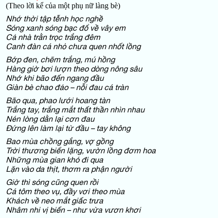
(Theo lời kể của một phụ nữ làng bè)
Nhớ thời tập tễnh học nghề
Sóng xanh sóng bạc đổ về vây em
Cả nhà trằn trọc trắng đêm
Canh đàn cá nhỏ chưa quen nhốt lồng
Bớp đen, chẽm trắng, mú hồng
Hàng giờ bơi lượn theo dòng nông sâu
Nhớ khi bão đến ngang đầu
Giàn bè chao đảo – nỗi đau cá tràn
Bão qua, phao lưới hoang tàn
Trắng tay, trắng mắt thất thần nhìn nhau
Nén lòng dằn lại cơn đau
Đứng lên làm lại từ đầu – tay không
Bao mùa chồng gắng, vợ gồng
Trời thương biển lặng, vườn lồng đơm hoa
Những mùa gian khó đi qua
Lặn vào da thịt, thơm ra phận người
Giờ thì sóng cũng quen rồi
Cá tôm theo vụ, đầy vơi theo mùa
Khách về neo mắt giấc trưa
Nhâm nhi vị biển – như vừa vươn khơi