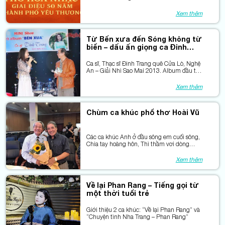
những bài thơ phổ nhạc”
Xem thêm
Từ Bến xưa đến Sóng không từ
biển – dấu ấn giọng ca Đinh
Trang
Ca sĩ, Thạc sĩ Đinh Trang quê Cửa Lò, Nghệ
An – Giải Nhì Sao Mai 2013. Album đầu tay
Bến xưa lấy tên từ ca khúc của nhạc sĩ Lê
An Tuyên phổ thơ Nguyên Hùng và điều
Xem thêm
thú vị là cả ba chúng tôi đều là người con
làng chài Nghi Hải.
Chùm ca khúc phổ thơ Hoài Vũ
Các ca khúc Anh ở đầu sông em cuối sông,
Chia tay hoàng hôn, Thì thầm vơi dòng
sông và chân dung Hoài Vũ
Xem thêm
Về lại Phan Rang – Tiếng gọi từ
một thời tuổi trẻ
Giới thiệu 2 ca khúc: “Về lại Phan Rang” và
“Chuyện tình Nha Trang – Phan Rang”