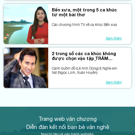
Bến xưa, một trong 5 ca khúc
từ một bài thơ
Các chương trình TV về ca khúc Bến xưa
Xem thêm
2 trong số các ca khúc không
được chọn vào tập TRĂM
KHÚC HÁT MỘT CHỮ DUYÊN
Cánh buồm đỏ (Lê Anh Dũng) & Nghe em
hát (Ngọc Linh, Xuân Huyền)
Xem thêm
Trang web văn chương
Diễn đàn kết nối bạn bè văn nghệ
Người lập và vận hành website: