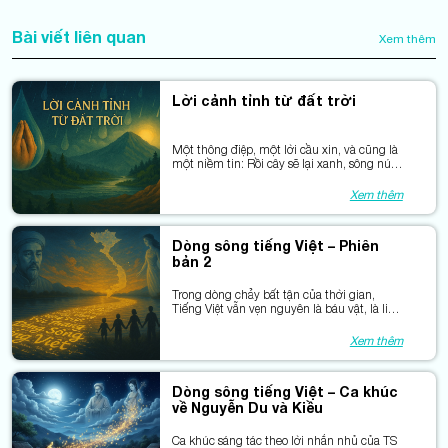
Bài viết liên quan
Xem thêm
Lời cảnh tỉnh từ đất trời
Một thông điệp, một lời cầu xin, và cũng là
một niềm tin: Rồi cây sẽ lại xanh, sông núi
sẽ lại hiền, nếu trái tim con người còn biết
mở ra với nhau.
Xem thêm
Dòng sông tiếng Việt – Phiên
bản 2
Trong dòng chảy bất tận của thời gian,
Tiếng Việt vẫn vẹn nguyên là báu vật, là linh
hồn dân tộc, được nuôi dưỡng và thăng
hoa bởi những áng thơ bất hủ.
Xem thêm
Dòng sông tiếng Việt – Ca khúc
về Nguyễn Du và Kiều
Ca khúc sáng tác theo lời nhắn nhủ của TS