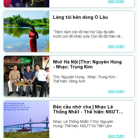
Xem thêm
Làng tôi bên dòng Ô Lâu
“Trăm năm còn lỗi hẹn hò/ Cây đa bến
nước con đò khác xưa/ Con đò đã thác năm
xưa/ Cây đa, bến cũ còn lưa bóng người …
Xem thêm
Nhớ Hà Nội |Thơ: Nguyên Hùng
- Nhạc: Trung Kim
Thơ: Nguyên Hùng - Nhạc: Trung Kim -
Thể hiện: Hồng Anh
Xem thêm
Bên cầu nhớ cha | Nhạc Lê
Thống Nhất - Thể hiện: NSƯT
Vũ Tiến Lâm
Nhạc: Lê Thống Nhất/ Ý thơ: Nguyên
Hùng/ Thể hiện: NSƯT Vũ Tiến Lâm
Xem thêm