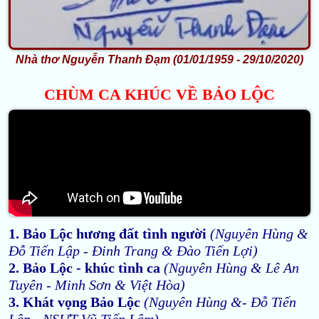
Nhà thơ Nguyễn Thanh Đạm (01/01/1959 - 29/10/2020)
CHÙM CA KHÚC VỀ BẢO LỘC
1. Bảo Lộc hương đất tình người
(Nguyên Hùng &
Đỗ Tiến Lập - Đinh Trang & Đào Tiến Lợi)
2. Bảo Lộc - khúc tình ca
(Nguyên Hùng & Lê An
Tuyên - Minh Sơn & Việt Hòa)
3. Khát vọng Bảo Lộc
(Nguyên Hùng &- Đỗ Tiến
Lập - NSƯT Vũ Tiến Lâm)