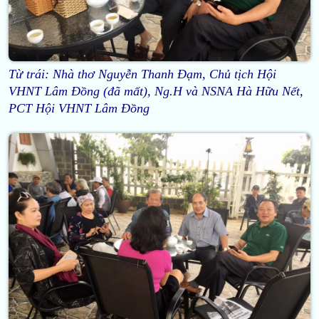
Từ trái: Nhà thơ Nguyễn Thanh Đạm, Chủ tịch Hội
VHNT Lâm Đồng (đã mất), Ng.H và NSNA Hà Hữu Nết,
PCT Hội VHNT Lâm Đồng