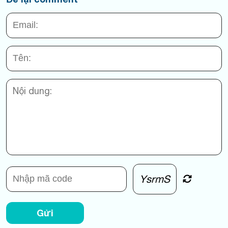
YsrmS
Gửi