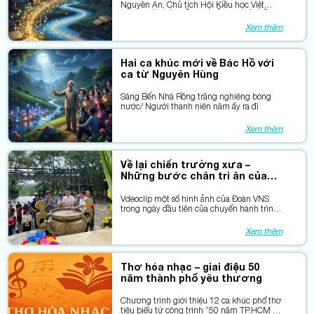
Nguyên An, Chủ tịch Hội Kiều học Việt
Nam - BÀI HÁT VỀ NGUYỄN DU VÀ KIỀU
Xem thêm
Hai ca khúc mới về Bác Hồ với
ca từ Nguyên Hùng
Sáng Bến Nhà Rồng trăng nghiêng bóng
nước/ Người thanh niên năm ấy ra đi
Xem thêm
Về lại chiến trường xưa –
Những bước chân tri ân của
các văn nghệ sĩ
Vdeoclip một số hình ảnh của Đoàn VNS
trong ngày đầu tiên của chuyến hành trình
“Từ Bến Nhà Rồng đến Ba Đình”
Xem thêm
Thơ hóa nhạc – giai điệu 50
năm thành phố yêu thương
Chương trình giới thiệu 12 ca khúc phổ thơ
tiêu biểu từ công trình “50 năm TP.HCM –