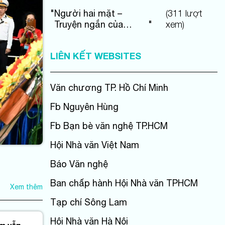
"
Người hai mặt –
(
311
lượt
Truyện ngắn của
"
xem)
Nguyễn Đức Hạnh
LIÊN KẾT WEBSITES
Văn chương TP. Hồ Chí Minh
Fb Nguyên Hùng
Fb Bạn bè văn nghệ TP.HCM
Hội Nhà văn Việt Nam
Báo Văn nghệ
Ban chấp hành Hội Nhà văn TPHCM
Xem thêm
Tạp chí Sông Lam
Hội Nhà văn Hà Nội