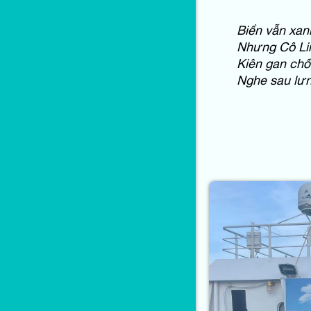
Biển vẫn xan
Nhưng Cô Lin
Kiên gan chố
Nghe sau lư