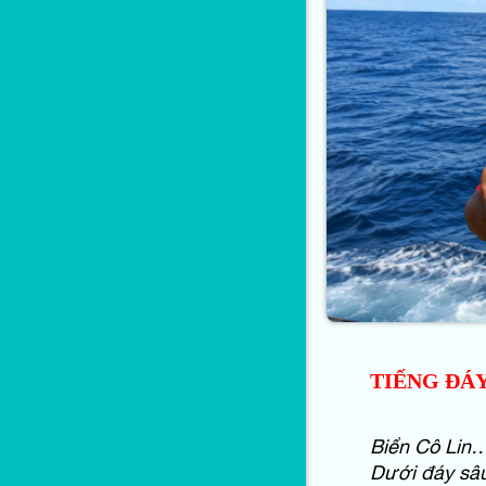
TIẾNG ĐÁY
Biển Cô Lin
Dưới đáy sâu