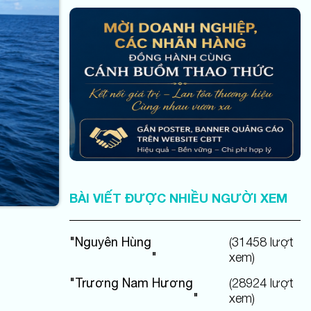
BÀI VIẾT ĐƯỢC NHIỀU NGƯỜI XEM
"
Nguyên Hùng
(
31458
lượt
"
xem)
"
Trương Nam Hương
(
28924
lượt
"
xem)