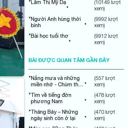
"
Lâm Thị Mỹ Dạ
(
10149
lượt
"
xem)
"
Người Anh hùng thời
(
9992
lượt
bình
"
xem)
"
Bài học tuổi thơ
(
9912
lượt
"
xem)
BÀI ĐƯỢC QUAN TÂM GẦN ĐÂY
"
Nắng mưa và những
(
557
lượt
miền nhớ - Chùm thơ
"
xem)
Thai Sắc
"
Tìm về tiếng đờn
(
478
lượt
phương Nam
"
xem)
"
Tháng Bảy – Những
(
470
lượt
ngày sinh còn ở lại
"
xem)