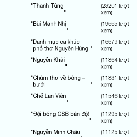
"
Thanh Tùng
(
23201
lượt
"
xem)
"
Bùi Mạnh Nhị
(
19665
lượt
"
xem)
"
Danh mục ca khúc
(
16679
lượt
phổ thơ Nguyên Hùng
"
xem)
"
Nguyễn Khải
(
11864
lượt
"
xem)
"
Chùm thơ về bòng –
(
11831
lượt
bưởi
"
xem)
"
Chế Lan Viên
(
11546
lượt
"
xem)
"
Đội bóng CSB bán độ!
(
11295
lượt
"
xem)
"
Nguyễn Minh Châu
(
11125
lượt