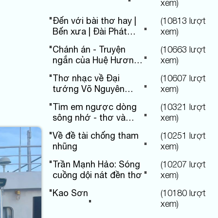
"
xem)
"
Đến với bài thơ hay |
(
10813
lượt
Bến xưa | Đài Phát
"
xem)
thanh và Truyền hình
"
Chánh án - Truyện
(
10663
lượt
Phú Thọ
ngắn của Huệ Hương
"
xem)
Hoàng
"
Thơ nhạc về Đại
(
10607
lượt
tướng Võ Nguyên
"
xem)
Giáp
"
Tìm em ngược dòng
(
10321
lượt
sông nhớ - thơ và
"
xem)
nhạc
"
Về đề tài chống tham
(
10251
lượt
nhũng
"
xem)
"
Trần Mạnh Hảo: Sóng
(
10207
lượt
cuồng dội nát đền thơ
"
xem)
"
Kao Sơn
(
10180
lượt
"
xem)