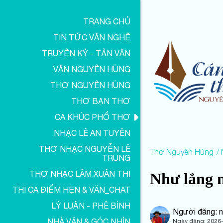
TRANG CHỦ
TIN TỨC VĂN NGHỆ
TRUYỆN KÝ - TẢN VĂN
VĂN NGUYÊN HÙNG
THƠ NGUYÊN HÙNG
THƠ BẠN THƠ
CA KHÚC PHỔ THƠ
NHẠC LÊ AN TUYÊN
THƠ NHẠC NGUYỄN LÊ
Thơ Nguyên Hùng
N
TRUNG
THƠ NHẠC LÂM XUÂN THI
Như lắng n
THI CA ĐIỂM HẸN & VĂN_CHAT
LÝ LUẬN - PHÊ BÌNH
Người đăng: 
NHÀ VĂN & GÓC NHÌN
Ngày đăng:
2026-