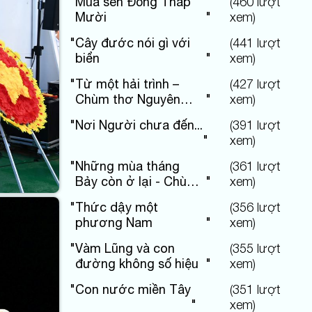
"
Mùa sen Đồng Tháp
(
460
lượt
Mười
"
xem)
"
Cây đước nói gì với
(
441
lượt
biển
"
xem)
"
Từ một hải trình –
(
427
lượt
Chùm thơ Nguyên
"
xem)
Hùng
"
Nơi Người chưa đến...
(
391
lượt
"
xem)
"
Những mùa tháng
(
361
lượt
Bảy còn ở lại - Chùm
"
xem)
thơ Nguyên Hùng
"
Thức dậy một
(
356
lượt
phương Nam
"
xem)
"
Vàm Lũng và con
(
355
lượt
đường không số hiệu
"
xem)
"
Con nước miền Tây
(
351
lượt
"
xem)