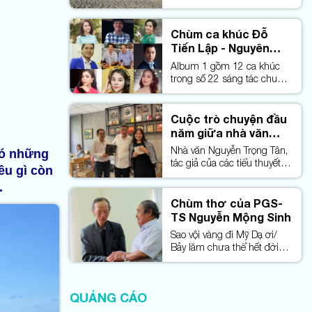
về Cửa Lò
Chùm ca khúc Đỗ
Tiến Lập - Nguyên
Hùng | Album 1
Album 1 gồm 12 ca khúc
trong số 22 sáng tác chung
của Đỗ Tiến Lập & Nguyên
Hùng
Cuộc trò chuyện đầu
năm giữa nhà văn
Nguyễn Trọng Tân
Nhà văn Nguyễn Trọng Tân,
có những
với bạn văn ở TPHCM
tác giả của các tiểu thuyết
ều gì còn
Thư về quá khứ, Đa đoan
.
cõi tạm, Thiên mệnh, Thiên
thu huyết hệ, Phù sa máu…
Chùm thơ của PGS-
TS Nguyễn Mộng Sinh
Sao vội vàng đi Mỹ Dạ ơi/
Bảy lăm chưa thể hết đời
người
QUẢNG CÁO