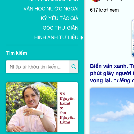
VĂN HỌC NƯỚC NGOÀI
617
lượt xem
KỶ YẾU TÁC GIẢ
GÓC THƯ GIÃN
HÌNH ẢNH TƯ LIỆU
Tìm kiếm
Biển vẫn xanh. 
phút giây người t
vọng lại.
"Tiếng 