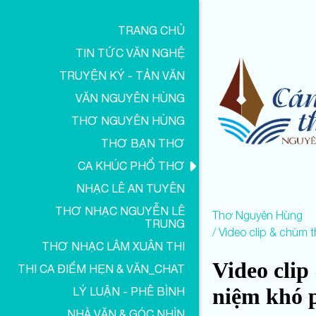
TRANG CHỦ
TIN TỨC VĂN NGHỆ
TRUYỆN KÝ - TẢN VĂN
VĂN NGUYÊN HÙNG
THƠ NGUYÊN HÙNG
THƠ BẠN THƠ
CA KHÚC PHỔ THƠ
NHẠC LÊ AN TUYÊN
THƠ NHẠC NGUYỄN LÊ
Thơ Nguyên Hùng
TRUNG
Video clip & chùm t
THƠ NHẠC LÂM XUÂN THI
Video cli
THI CA ĐIỂM HẸN & VĂN_CHAT
niệm khó p
LÝ LUẬN - PHÊ BÌNH
NHÀ VĂN & GÓC NHÌN