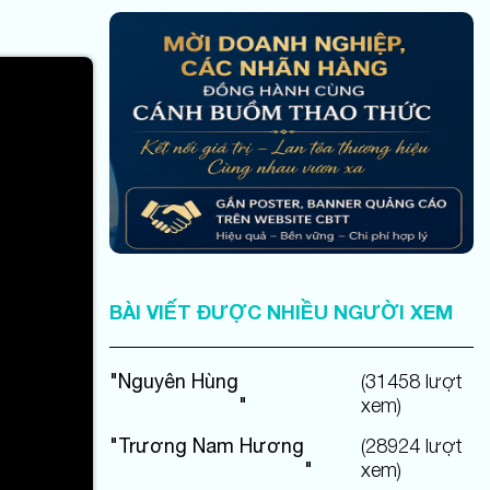
BÀI VIẾT ĐƯỢC NHIỀU NGƯỜI XEM
"
Nguyên Hùng
(
31458
lượt
"
xem)
"
Trương Nam Hương
(
28924
lượt
"
xem)