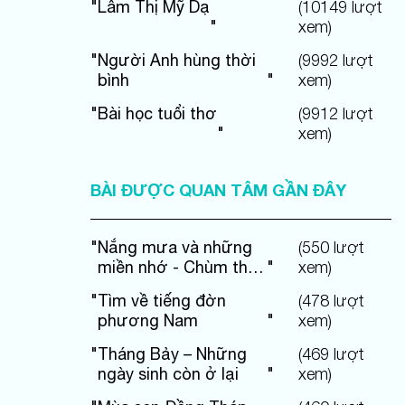
"
Lâm Thị Mỹ Dạ
(
10149
lượt
"
xem)
"
Người Anh hùng thời
(
9992
lượt
bình
"
xem)
"
Bài học tuổi thơ
(
9912
lượt
"
xem)
BÀI ĐƯỢC QUAN TÂM GẦN ĐÂY
"
Nắng mưa và những
(
550
lượt
miền nhớ - Chùm thơ
"
xem)
Thai Sắc
"
Tìm về tiếng đờn
(
478
lượt
phương Nam
"
xem)
"
Tháng Bảy – Những
(
469
lượt
ngày sinh còn ở lại
"
xem)