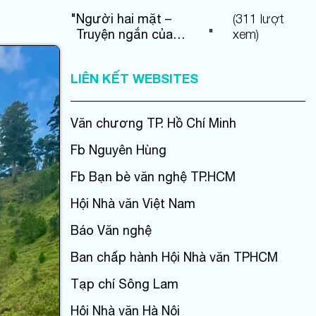
"
Người hai mặt –
(
311
lượt
Truyện ngắn của
"
xem)
Nguyễn Đức Hạnh
LIÊN KẾT WEBSITES
Văn chương TP. Hồ Chí Minh
Fb Nguyên Hùng
Fb Bạn bè văn nghệ TP.HCM
Hội Nhà văn Việt Nam
Báo Văn nghệ
Ban chấp hành Hội Nhà văn TPHCM
Tạp chí Sông Lam
Hội Nhà văn Hà Nội