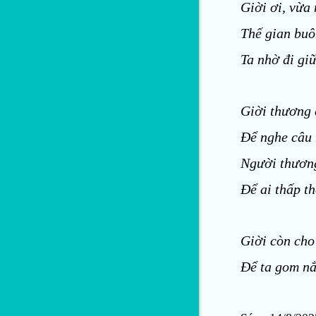
Giời ơi, vừa
Thế gian buô
Ta nhờ đi gi
Giời thương
Để nghe câu 
Người thương
Để ai thấp t
Giời còn cho
Để ta gom n