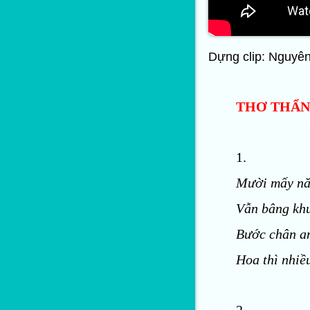
Dựng clip: Nguyê
THƠ THẨN
1.
Mười mấy nă
Vẫn bâng kh
Bước chân an
Hoa thì nhiề
2.