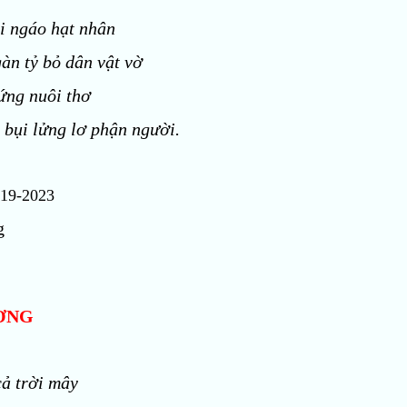
i ngáo hạt nhân
àn tỷ bỏ dân vật vờ
ứng nuôi thơ
 bụi lửng lơ phận người.
19-2023
g
ƠNG
cả trời mây