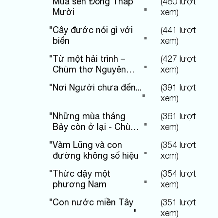
"
Mùa sen Đồng Tháp
(
460
lượt
Mười
"
xem)
"
Cây đước nói gì với
(
441
lượt
biển
"
xem)
"
Từ một hải trình –
(
427
lượt
Chùm thơ Nguyên
"
xem)
Hùng
"
Nơi Người chưa đến...
(
391
lượt
"
xem)
"
Những mùa tháng
(
361
lượt
Bảy còn ở lại - Chùm
"
xem)
thơ Nguyên Hùng
"
Vàm Lũng và con
(
354
lượt
đường không số hiệu
"
xem)
"
Thức dậy một
(
354
lượt
phương Nam
"
xem)
"
Con nước miền Tây
(
351
lượt
"
xem)