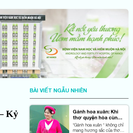
BÀI VIẾT NGẪU NHIÊN
 – Kỷ
Gánh hoa xuân: Khi
thơ quyện hòa cùng
nhịp phách dân ca
“Gánh hoa xuân “ không chỉ
mang hương sắc của thơ,