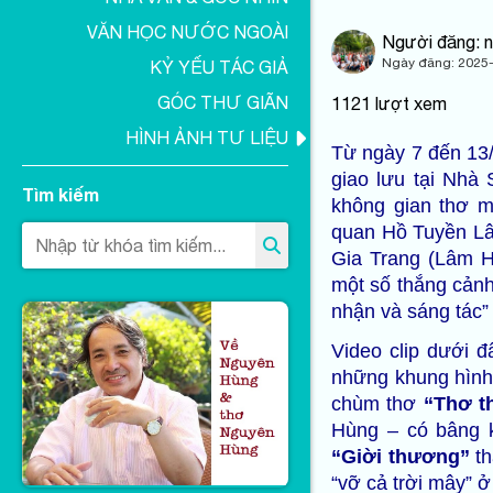
VĂN HỌC NƯỚC NGOÀI
Người đăng: 
Ngày đăng:
2025-
KỶ YẾU TÁC GIẢ
GÓC THƯ GIÃN
1121
lượt xem
HÌNH ẢNH TƯ LIỆU
Từ ngày 7 đến 13/
giao lưu tại Nhà
Tìm kiếm
không gian thơ m
quan Hồ Tuyền Lâ
Gia Trang (Lâm H
một số thắng cảnh
nhận và sáng tác” 
Video clip dưới đ
những khung hình 
chùm thơ
“Thơ t
Hùng – có bâng k
“Giời thương”
th
“vỡ cả trời mây” ở