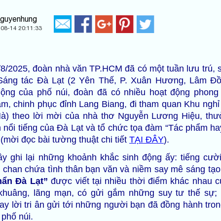
nguyenhung
08-14 20:11:33
8/2025, đoàn nhà văn TP.HCM đã có một tuần lưu trú, 
 Sáng tác Đà Lạt (2 Yên Thế, P. Xuân Hương, Lâm Đồ
ộng của phố núi, đoàn đã có nhiều hoạt động phong
m, chinh phục đỉnh Lang Biang, đi tham quan Khu ngh
à) theo lời mời của nhà thơ Nguyễn Lương Hiệu, th
 nổi tiếng của Đà Lạt và tổ chức tọa đàm “Tác phẩm ha
(mời đọc bài tường thuật chi tiết
TẠI ĐÂY
).
ây ghi lại những khoảnh khắc sinh động ấy: tiếng cườ
chan chứa tình thân bạn văn và niềm say mê sáng tạo.
hẩn Đà Lạt”
được viết tại nhiều thời điểm khác nhau 
huâng, lãng mạn, có gửi gắm những suy tư thế sự; 
ay lời tri ân gửi tới những người bạn đã đồng hành tro
 phố núi.