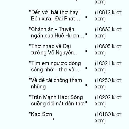
"
xem)
"
Đến với bài thơ hay |
(
10812
lượt
Bến xưa | Đài Phát
"
xem)
thanh và Truyền hình
"
Chánh án - Truyện
(
10663
lượt
Phú Thọ
ngắn của Huệ Hương
"
xem)
Hoàng
"
Thơ nhạc về Đại
(
10605
lượt
tướng Võ Nguyên
"
xem)
Giáp
"
Tìm em ngược dòng
(
10321
lượt
sông nhớ - thơ và
"
xem)
nhạc
"
Về đề tài chống tham
(
10250
lượt
nhũng
"
xem)
"
Trần Mạnh Hảo: Sóng
(
10202
lượt
cuồng dội nát đền thơ
"
xem)
"
Kao Sơn
(
10180
lượt
"
xem)