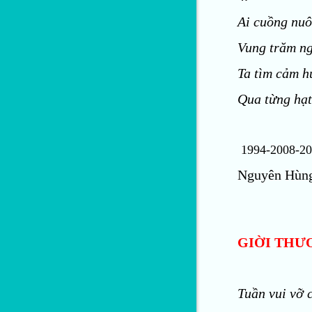
Ai cuồng nuô
Vung trăm ng
Ta tìm cảm h
Qua từng hạt
1994-2008-20
Nguyên Hùn
GIỜI THƯ
Tuần vui vỡ 