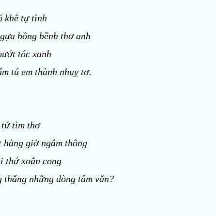
 khẽ tự tình
ngựa bồng bềnh thơ anh
mướt tóc xanh
m tú em thành nhuỵ tơ.
 tứ tìm thơ
t hàng giờ ngắm thông
i thứ xoắn cong
g thẳng những dòng tâm văn?