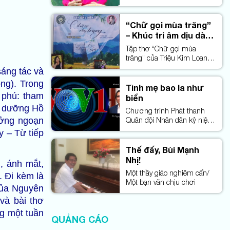
mà còn phảng phất nhịp
điệu của những làn điệu
dân gian – nơi mỗi câu thơ,
“Chữ gọi mùa trăng”
khi cất lên, dường như lại
– Khúc tri âm dịu dàng
trở thành một câu hát của
của một tâm hồn nữ
Tập thơ “Chữ gọi mùa
ký ức.
tính
trăng” của Triệu Kim Loan là
thế giới nội tâm phong phú,
sáng tác và
đa chiều của một tâm hồn
ng). Trong
phụ nữ đầy trải nghiệm.
Tình mẹ bao la như
 phú: tham
biển
ỉ dưỡng Hồ
Chương trình Phát thanh
ưởng ngoạn
Quân đội Nhân dân kỷ niệm
8-3
y – Từ tiếp
Thế đấy, Bùi Mạnh
Nhị!
i, ánh mắt,
Một thầy giáo nghiêm cẩn/
 Đi kèm là
Một bạn văn chịu chơi
của Nguyên
và bài thơ
ng một tuần
QUẢNG CÁO