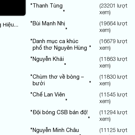
"
Thanh Tùng
(
23201
lượt
"
xem)
"
Bùi Mạnh Nhị
(
19664
lượt
Hiệu...
"
xem)
"
Danh mục ca khúc
(
16679
lượt
phổ thơ Nguyên Hùng
"
xem)
"
Nguyễn Khải
(
11863
lượt
"
xem)
"
Chùm thơ về bòng –
(
11830
lượt
bưởi
"
xem)
"
Chế Lan Viên
(
11545
lượt
"
xem)
"
Đội bóng CSB bán độ!
(
11294
lượt
"
xem)
"
Nguyễn Minh Châu
(
11125
lượt