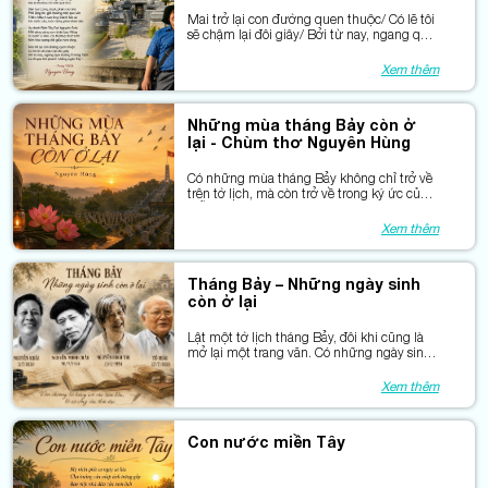
Mai trở lại con đường quen thuộc/ Có lẽ tôi
sẽ chậm lại đôi giây/ Bởi từ nay, ngang qua
đường Trương Định/ Là hòa vào khí phách
“chẳng ngán Tây”.
Xem thêm
Những mùa tháng Bảy còn ở
lại - Chùm thơ Nguyên Hùng
Có những mùa tháng Bảy không chỉ trở về
trên tờ lịch, mà còn trở về trong ký ức của
mỗi người Việt Nam.
Xem thêm
Tháng Bảy – Những ngày sinh
còn ở lại
Lật một tờ lịch tháng Bảy, đôi khi cũng là
mở lại một trang văn. Có những ngày sinh
đã đi qua rất lâu, nhưng văn chương của
họ vẫn ở lại trong ký ức nhiều thế hệ bạn
Xem thêm
đọc.
Con nước miền Tây