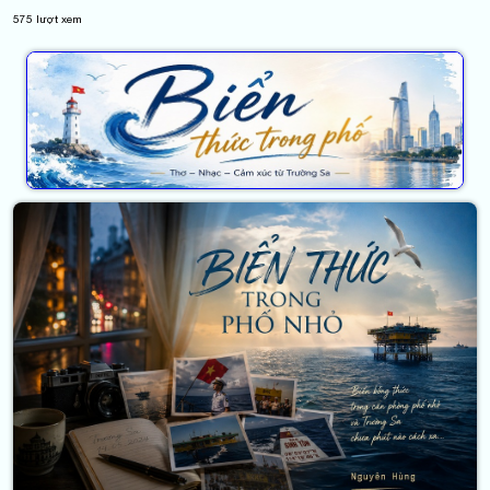
575
lượt xem