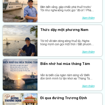
Bên bến vắng, gặp chiếc phà thuở trước/
Tôi như nghe sông nước gọi “đò ơi”/ Phà
từng chở bao phận đời xuôi ngược/ Nối đôi
bờ bằng tiếng máy khàn hơi.
Xem thêm
Thức dậy một phương Nam
Tôi trở về bên dòng sông thuở ấy /Nghe
trong mình con gọi một thời / Đất phương
Nam mỗi ngày thêm trẻ lại / Bởi phù sa còn
bồi đắp lòng người.
Xem thêm
Biển nhớ hai mùa tháng Tám
Vẫn là biển của ngàn năm sóng vỗ/ Biển
đón bình minh từ tận khơi xa/ Tháng Tám
xưa, kẻ thù bày trận lửa/ Tháng Tám nay
hóa bạn đến thăm nhà
Xem thêm
Đi qua đường Trương Định