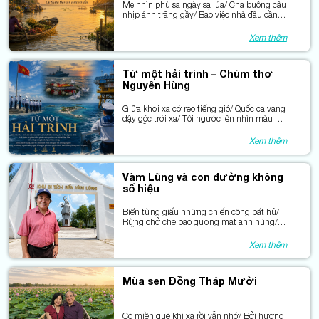
Mẹ nhìn phù sa ngày sạ lúa/ Cha buông câu
nhịp ánh trăng gầy/ Bao việc nhà đâu cần
xem lịch/ Cứ thuận theo con nước vơi đầy.
Xem thêm
Từ một hải trình – Chùm thơ
Nguyên Hùng
Giữa khơi xa cờ reo tiếng gió/ Quốc ca vang
dậy góc trời xa/ Tôi ngước lên nhìn màu cờ
đỏ/ Bỗng thấy mình chỉ hạt phù sa.
Xem thêm
Vàm Lũng và con đường không
số hiệu
Biển từng giấu những chiến công bất hủ/
Rừng chở che bao gương mặt anh hùng/
Mỗi con sóng mang một câu chuyện cũ /
Mỗi gốc cây còn hằn dấu kiên trung.
Xem thêm
Mùa sen Đồng Tháp Mười
Có miền quê khi xa rồi vẫn nhớ/ Bởi hương