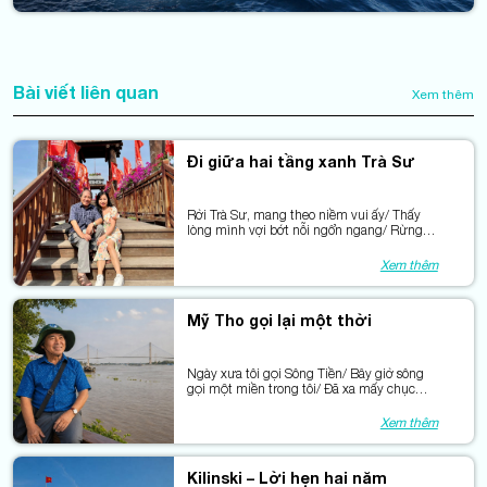
Bài viết liên quan
Xem thêm
Đi giữa hai tầng xanh Trà Sư
Rời Trà Sư, mang theo niềm vui ấy/ Thấy
lòng mình vợi bớt nỗi ngổn ngang/ Rừng ở
lại mà màu xanh thức dậy/ Làm dịu trong
tôi những úa vàng.
Xem thêm
Mỹ Tho gọi lại một thời
Ngày xưa tôi gọi Sông Tiền/ Bây giờ sông
gọi một miền trong tôi/ Đã xa mấy chục
năm trời/ Mà nghe tiếng sóng, đứng ngồi
nôn nao.
Xem thêm
Kilinski – Lời hẹn hai năm