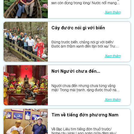
sen còn đọng trong lòng/ Nước nổi mang
theo mùa sen nở/ Đồng Tháp thơm từ
những cánh sen hồng.
Xem thêm
Cây đước nói gì với biển
Đứng trước biển, chẳng nói gì với biển/
Đước âm thầm xanh đến tận trời xa/ Trước
khách thăm, đước như trao lời hẹn/Về lại
miền đang vươn phía Trường Sa…
Xem thêm
Nơi Người chưa đến...
Người chưa đến nhưng chưa từng vắng
mặt/ Trong mái tranh, rặng đước thuở nào/
Trong mắt mẹ tiễn con đi đánh giặc/ Trong
câu hò len lỏi giữa rừng sâu.
Xem thêm
Tìm về tiếng đờn phương Nam
Về Bạc Liêu tìm tiếng đờn thuở trước/
Nghe câu Hoài Lang ngân giữa đêm sâu/