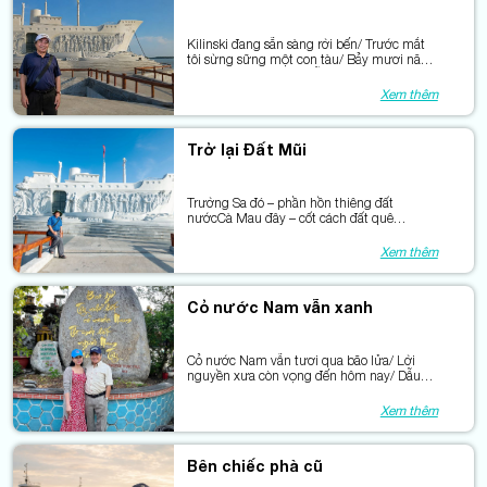
Kilinski đang sẵn sàng rời bến/ Trước mắt
tôi sừng sững một con tàu/ Bảy mươi năm
với bao mùa hò hẹn/ Vẫn còn nghe tiếng
người gọi nhau.
Xem thêm
Trở lại Đất Mũi
Trường Sa đó – phần hồn thiêng đất
nướcCà Mau đây – cốt cách đất quê
nhàHai miền xa hòa trong cùng nhịp
bướcCho hành trình nối sóng với phù sa.
Xem thêm
Cỏ nước Nam vẫn xanh
Cỏ nước Nam vẫn tươi qua bão lửa/ Lời
nguyền xưa còn vọng đến hôm nay/ Dẫu
bao phen giặc xéo lên ngọn cỏ/ Mà màu
xanh chẳng khuất dưới gót giày.
Xem thêm
Bên chiếc phà cũ