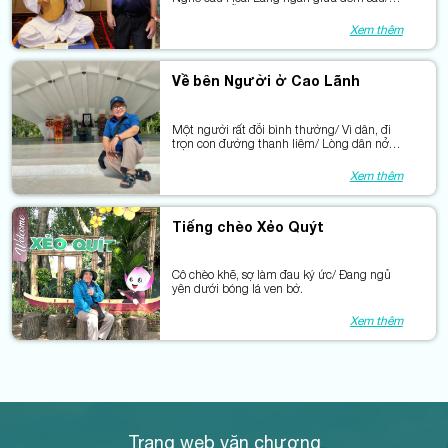
Ai đã gảy nỗi lòng thành sông nước/ Để
trăm năm nối tiếp những nhịp cầu.
Xem thêm
Về bên Người ở Cao Lãnh
Một người rất đỗi bình thường/ Vì dân, đi
trọn con đường thanh liêm/ Lòng dân nở
một đài sen/ Giữ Người ở lại cùng miền
yêu thương.
Xem thêm
Tiếng chèo Xẻo Quýt
Cô chèo khẽ, sợ làm đau ký ức/ Đang ngủ
yên dưới bóng lá ven bờ.
Xem thêm
Trang web văn chương