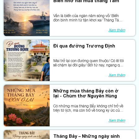
Biển nhớ hai mùa tháng Tám
Vẫn là biển của ngàn năm sóng vỗ/ Biển
đón bình minh từ tận khơi xa/ Tháng Tám
xưa, kẻ thù bày trận lửa/ Tháng Tám nay
hóa bạn đến thăm nhà
Xem thêm
Đi qua đường Trương Định
Mai trở lại con đường quen thuộc/ Có lẽ tôi
sẽ chậm lại đôi giây/ Bởi từ nay, ngang qua
đường Trương Định/ Là hòa vào khí phách
“chẳng ngán Tây”.
Xem thêm
Những mùa tháng Bảy còn ở
lại - Chùm thơ Nguyên Hùng
Có những mùa tháng Bảy không chỉ trở về
trên tờ lịch, mà còn trở về trong ký ức của
mỗi người Việt Nam.
Xem thêm
Tháng Bảy – Những ngày sinh