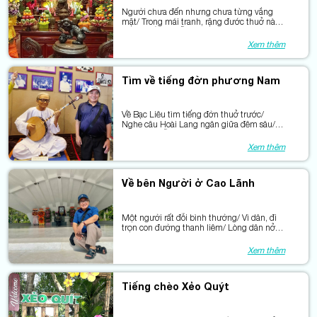
Người chưa đến nhưng chưa từng vắng
mặt/ Trong mái tranh, rặng đước thuở nào/
Trong mắt mẹ tiễn con đi đánh giặc/ Trong
câu hò len lỏi giữa rừng sâu.
Xem thêm
Tìm về tiếng đờn phương Nam
Về Bạc Liêu tìm tiếng đờn thuở trước/
Nghe câu Hoài Lang ngân giữa đêm sâu/
Ai đã gảy nỗi lòng thành sông nước/ Để
trăm năm nối tiếp những nhịp cầu.
Xem thêm
Về bên Người ở Cao Lãnh
Một người rất đỗi bình thường/ Vì dân, đi
trọn con đường thanh liêm/ Lòng dân nở
một đài sen/ Giữ Người ở lại cùng miền
yêu thương.
Xem thêm
Tiếng chèo Xẻo Quýt