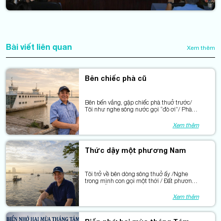
Bài viết liên quan
Xem thêm
Bên chiếc phà cũ
Bên bến vắng, gặp chiếc phà thuở trước/
Tôi như nghe sông nước gọi “đò ơi”/ Phà
từng chở bao phận đời xuôi ngược/ Nối đôi
bờ bằng tiếng máy khàn hơi.
Xem thêm
Thức dậy một phương Nam
Tôi trở về bên dòng sông thuở ấy /Nghe
trong mình con gọi một thời / Đất phương
Nam mỗi ngày thêm trẻ lại / Bởi phù sa còn
bồi đắp lòng người.
Xem thêm