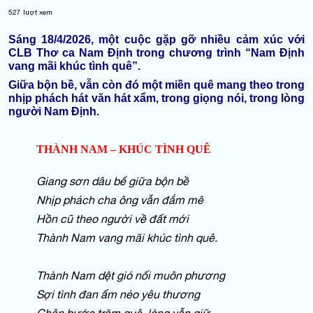
527
lượt xem
Sáng 18/4/2026, một cuộc gặp gỡ nhiều cảm xúc với
CLB Thơ ca Nam Định trong chương trình “Nam Định
vang mãi khúc tình quê”.
Giữa bộn bề, vẫn còn đó một miền quê mang theo trong
nhịp phách hát văn hát xẩm, trong giọng nói, trong lòng
người Nam Định.
THÀNH NAM – KHÚC TÌNH QUÊ
Giang sơn dâu bể giữa bộn bề
Nhịp phách cha ông vẫn đắm mê
Hồn cũ theo người về đất mới
Thành Nam vang mãi khúc tình quê.
Thành Nam dệt gió nối muôn phương
Sợi tình đan ấm nẻo yêu thương
Chân bước trăm quê, lòng vẫn giữ