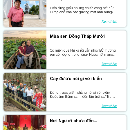
Biển từng giấu những chiến công bất hủ/
Rừng chở che bao gương mặt anh hùng/
Mỗi con sóng mang một câu chuyện cũ /
Mỗi gốc cây còn hằn dấu kiên trung.
Xem thêm
Mùa sen Đồng Tháp Mười
Có miền quê khi xa rồi vẫn nhớ/ Bởi hương
sen còn đọng trong lòng/ Nước nổi mang
theo mùa sen nở/ Đồng Tháp thơm từ
những cánh sen hồng.
Xem thêm
Cây đước nói gì với biển
Đứng trước biển, chẳng nói gì với biển/
Đước âm thầm xanh đến tận trời xa/ Trước
khách thăm, đước như trao lời hẹn/Về lại
miền đang vươn phía Trường Sa…
Xem thêm
Nơi Người chưa đến...