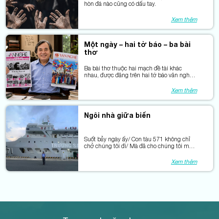
hòn đá nào cũng có dấu tay.
Xem thêm
Một ngày – hai tờ báo – ba bài
thơ
Ba bài thơ thuộc hai mạch đề tài khác
nhau, được đăng trên hai tờ báo văn nghệ
đúng vào một ngày thật đặc biệt.
Xem thêm
Ngôi nhà giữa biển
Suốt bảy ngày ấy/ Con tàu 571 không chỉ
chở chúng tôi đi/ Mà đã cho chúng tôi một
ngôi nhà/ Mang tên Trường Sa.
Xem thêm