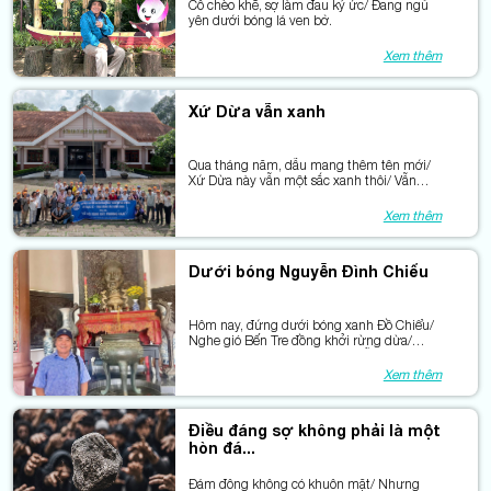
Cô chèo khẽ, sợ làm đau ký ức/ Đang ngủ
yên dưới bóng lá ven bờ.
Xem thêm
Xứ Dừa vẫn xanh
Qua tháng năm, dẫu mang thêm tên mới/
Xứ Dừa này vẫn một sắc xanh thôi/ Vẫn
ươm tiếp màu xanh nhân nghĩa/ Xanh
niềm tin, xanh hy vọng, xanh đời.
Xem thêm
Dưới bóng Nguyễn Đình Chiểu
Hôm nay, đứng dưới bóng xanh Đồ Chiểu/
Nghe gió Bến Tre đồng khởi rừng dừa/
Trước lăng mộ tiền nhân, tôi bỗng hiểu:/ Có
những người... nhắm mắt để nhìn xa.
Xem thêm
Điều đáng sợ không phải là một
hòn đá...
Đám đông không có khuôn mặt/ Nhưng