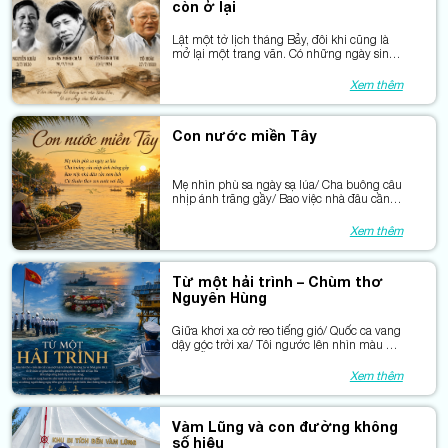
còn ở lại
Lật một tờ lịch tháng Bảy, đôi khi cũng là
mở lại một trang văn. Có những ngày sinh
đã đi qua rất lâu, nhưng văn chương của
họ vẫn ở lại trong ký ức nhiều thế hệ bạn
Xem thêm
đọc.
Con nước miền Tây
Mẹ nhìn phù sa ngày sạ lúa/ Cha buông câu
nhịp ánh trăng gầy/ Bao việc nhà đâu cần
xem lịch/ Cứ thuận theo con nước vơi đầy.
Xem thêm
Từ một hải trình – Chùm thơ
Nguyên Hùng
Giữa khơi xa cờ reo tiếng gió/ Quốc ca vang
dậy góc trời xa/ Tôi ngước lên nhìn màu cờ
đỏ/ Bỗng thấy mình chỉ hạt phù sa.
Xem thêm
Vàm Lũng và con đường không
số hiệu