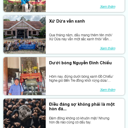
Xem thêm
Xứ Dừa vẫn xanh
Qua tháng năm, dẫu mang thêm tên mới/
Xứ Dừa này vẫn một sắc xanh thôi/ Vẫn
ươm tiếp màu xanh nhân nghĩa/ Xanh
niềm tin, xanh hy vọng, xanh đời.
Xem thêm
Dưới bóng Nguyễn Đình Chiểu
Hôm nay, đứng dưới bóng xanh Đồ Chiểu/
Nghe gió Bến Tre đồng khởi rừng dừa/
Trước lăng mộ tiền nhân, tôi bỗng hiểu:/ Có
những người... nhắm mắt để nhìn xa.
Xem thêm
Điều đáng sợ không phải là một
hòn đá...
Đám đông không có khuôn mặt/ Nhưng
hòn đá nào cũng có dấu tay.