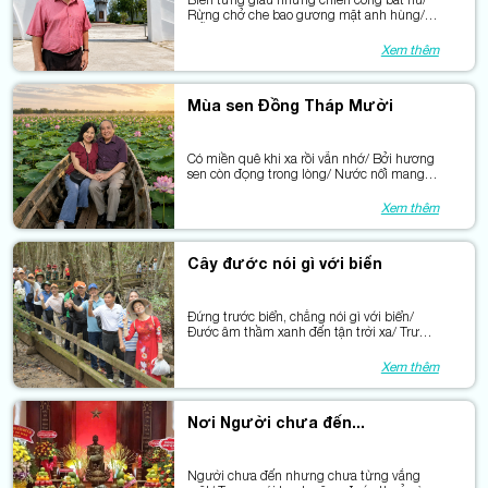
Rừng chở che bao gương mặt anh hùng/
Mỗi con sóng mang một câu chuyện cũ /
Mỗi gốc cây còn hằn dấu kiên trung.
Xem thêm
Mùa sen Đồng Tháp Mười
Có miền quê khi xa rồi vẫn nhớ/ Bởi hương
sen còn đọng trong lòng/ Nước nổi mang
theo mùa sen nở/ Đồng Tháp thơm từ
những cánh sen hồng.
Xem thêm
Cây đước nói gì với biển
Đứng trước biển, chẳng nói gì với biển/
Đước âm thầm xanh đến tận trời xa/ Trước
khách thăm, đước như trao lời hẹn/Về lại
miền đang vươn phía Trường Sa…
Xem thêm
Nơi Người chưa đến...
Người chưa đến nhưng chưa từng vắng