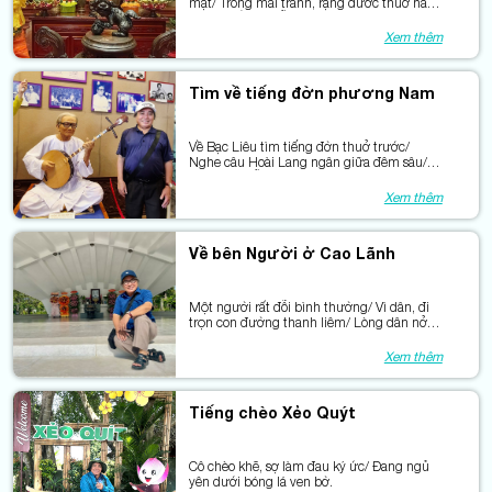
mặt/ Trong mái tranh, rặng đước thuở nào/
Trong mắt mẹ tiễn con đi đánh giặc/ Trong
câu hò len lỏi giữa rừng sâu.
Xem thêm
Tìm về tiếng đờn phương Nam
Về Bạc Liêu tìm tiếng đờn thuở trước/
Nghe câu Hoài Lang ngân giữa đêm sâu/
Ai đã gảy nỗi lòng thành sông nước/ Để
trăm năm nối tiếp những nhịp cầu.
Xem thêm
Về bên Người ở Cao Lãnh
Một người rất đỗi bình thường/ Vì dân, đi
trọn con đường thanh liêm/ Lòng dân nở
một đài sen/ Giữ Người ở lại cùng miền
yêu thương.
Xem thêm
Tiếng chèo Xẻo Quýt
Cô chèo khẽ, sợ làm đau ký ức/ Đang ngủ
yên dưới bóng lá ven bờ.