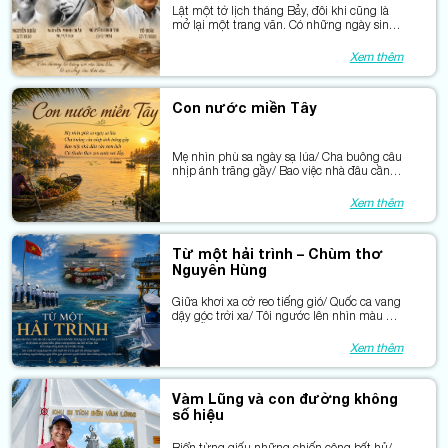
Lật một tờ lịch tháng Bảy, đôi khi cũng là
mở lại một trang văn. Có những ngày sinh
đã đi qua rất lâu, nhưng văn chương của
họ vẫn ở lại trong ký ức nhiều thế hệ bạn
Xem thêm
đọc.
Con nước miền Tây
Mẹ nhìn phù sa ngày sạ lúa/ Cha buông câu
nhịp ánh trăng gầy/ Bao việc nhà đâu cần
xem lịch/ Cứ thuận theo con nước vơi đầy.
Xem thêm
Từ một hải trình – Chùm thơ
Nguyên Hùng
Giữa khơi xa cờ reo tiếng gió/ Quốc ca vang
dậy góc trời xa/ Tôi ngước lên nhìn màu cờ
đỏ/ Bỗng thấy mình chỉ hạt phù sa.
Xem thêm
Vàm Lũng và con đường không
số hiệu
Biển từng giấu những chiến công bất hủ/