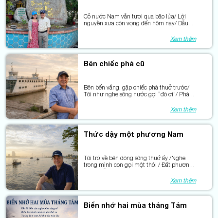
Cỏ nước Nam vẫn tươi qua bão lửa/ Lời
nguyền xưa còn vọng đến hôm nay/ Dẫu
bao phen giặc xéo lên ngọn cỏ/ Mà màu
xanh chẳng khuất dưới gót giày.
Xem thêm
Bên chiếc phà cũ
Bên bến vắng, gặp chiếc phà thuở trước/
Tôi như nghe sông nước gọi “đò ơi”/ Phà
từng chở bao phận đời xuôi ngược/ Nối đôi
bờ bằng tiếng máy khàn hơi.
Xem thêm
Thức dậy một phương Nam
Tôi trở về bên dòng sông thuở ấy /Nghe
trong mình con gọi một thời / Đất phương
Nam mỗi ngày thêm trẻ lại / Bởi phù sa còn
bồi đắp lòng người.
Xem thêm
Biển nhớ hai mùa tháng Tám