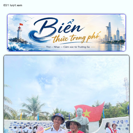
631
lượt xem