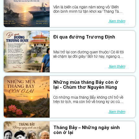
Vẫn là biển của ngàn năm sóng vỗ/ Biển
đón bình minh từ tận khơi xa/ Tháng Tám
xưa, kẻ thù bày trận lửa/ Tháng Tám nay
hóa bạn đến thăm nhà
Xem thêm
Đi qua đường Trương Định
Mai trở lại con đường quen thuộc/ Có lẽ tôi
sẽ chậm lại đôi giây/ Bởi từ nay, ngang qua
đường Trương Định/ Là hòa vào khí phách
“chẳng ngán Tây”.
Xem thêm
Những mùa tháng Bảy còn ở
lại - Chùm thơ Nguyên Hùng
Có những mùa tháng Bảy không chỉ trở về
trên tờ lịch, mà còn trở về trong ký ức của
mỗi người Việt Nam.
Xem thêm
Tháng Bảy – Những ngày sinh
còn ở lại