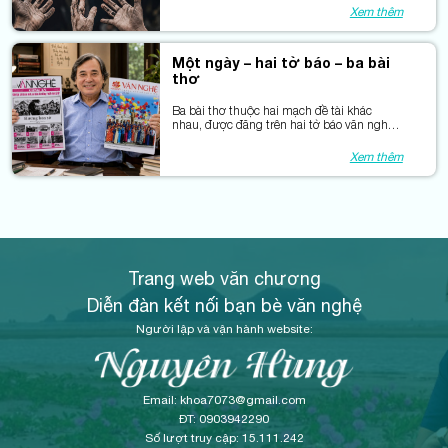
Xem thêm
Một ngày – hai tờ báo – ba bài
thơ
Ba bài thơ thuộc hai mạch đề tài khác
nhau, được đăng trên hai tờ báo văn nghệ
đúng vào một ngày thật đặc biệt.
Xem thêm
Trang web văn chương
Diễn đàn kết nối bạn bè văn nghệ
Người lập và vận hành website:
Email: khoa7073@gmail.com
ĐT: 0903942290
Số lượt truy cập: 15.111.242