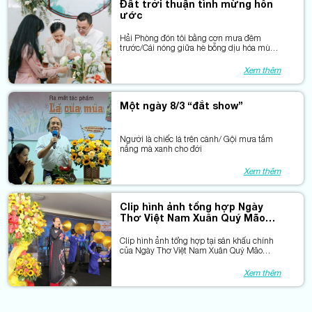
Đất trời thuận tình mừng hôn
ước
Hải Phòng đón tôi bằng cơn mưa đêm
trước/Cái nóng giữa hè bỗng dịu hóa mùa
thu...
Xem thêm
Một ngày 8/3 “đắt show”
Người là chiếc lá trên cành/ Gội mưa tắm
nắng mà xanh cho đời
Xem thêm
Clip hình ảnh tổng hợp Ngày
Thơ Việt Nam Xuân Quý Mão
2023 tại TPHCM
Clip hình ảnh tổng hợp tại sân khấu chính
của Ngày Thơ Việt Nam Xuân Quý Mão
2023 tại TPHCM
Xem thêm