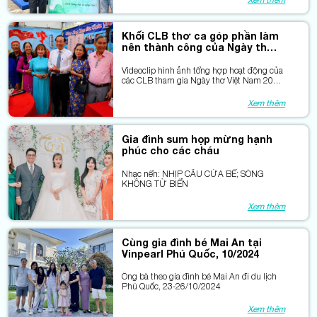
Xem thêm
Khối CLB thơ ca góp phần làm
nên thành công của Ngày thơ
Việt Nam tại TP. Hồ Chí Minh
Videoclip hình ảnh tổng hợp hoạt động của
các CLB tham gia Ngày thơ Việt Nam 2025
tại TPHCM.
Xem thêm
Gia đình sum họp mừng hạnh
phúc cho các cháu
Nhạc nển: NHỊP CẦU CỬA BỂ; SÓNG
KHÔNG TỪ BIỂN
Xem thêm
Cùng gia đình bé Mai An tại
Vinpearl Phú Quốc, 10/2024
Ông bà theo gia đình bé Mai An đi du lịch
Phú Quốc, 23-26/10/2024
Xem thêm