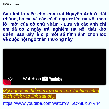
2988
lượt xem
Sau khi lo việc cho con trai Nguyên Anh ở Hải
Phòng, ba mẹ và các cô dì ngược lên Hà Nội theo
lời mời của cô chú Nhâm - Lưu và các anh chị
em đã có 2 ngày trải nghiệm Hà Nội thật khó
quên. Sau đây là clip một số hình ảnh chọn lọc
về cuộc hội ngộ thân thương này.
Mọi người có thể xem trực tiếp trên Youtube bằng
cách click vào link sau đây:
https://www.youtube.com/watch?v=5Ox8LX6YVn4