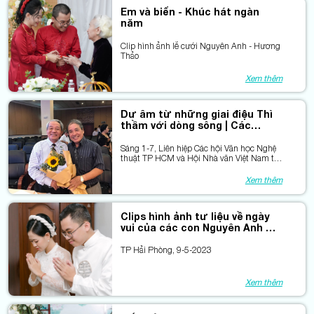
Em và biển - Khúc hát ngàn
năm
Clip hình ảnh lễ cưới Nguyên Anh - Hương
Thảo
Xem thêm
Dư âm từ những giai điệu Thì
thầm với dòng sông | Các
videoclips tư liệu
Sáng 1-7, Liên hiệp Các hội Văn học Nghệ
thuật TP HCM và Hội Nhà văn Việt Nam tổ
chức chương trình giới thiệu thơ Hoài Vũ
“Thì thầm với dòng sông”
Xem thêm
Clips hình ảnh tư liệu về ngày
vui của các con Nguyên Anh &
Hương Thảo
TP Hải Phòng, 9-5-2023
Xem thêm