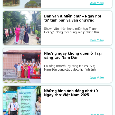
Khu ATK – Tân Trào – Lăng Bác và Bảo
Xem thêm
tàng Hồ Chí Minh.
Bạn văn & Miền chữ – Ngày hội
từ tình bạn và văn chương
Show “Văn nhân trong miền họa Thanh
Hoàng”, đồng thời cũng là dịp chính thức
ra mắt Nhóm “Bạn văn & Miền chữ” –
thành quả khởi đầu từ tình bạn, ký ức và
Xem thêm
niềm chung thủy với con chữ.
Những ngày không quên ở Trại
sáng tác Nam Đàn
Bai tổng hợp về Trại sáng tác VNTN tại
Nam Đàn cùng các videoclip hình ảnh.
Xem thêm
Những hình ảnh đáng nhớ từ
Ngày thơ Việt Nam 2025