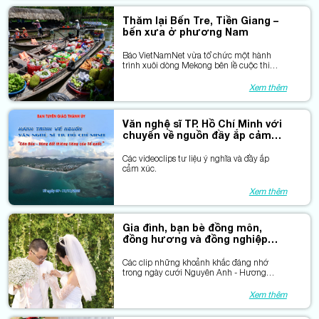
Thăm lại Bến Tre, Tiền Giang –
bến xưa ở phương Nam
Báo VietNamNet vừa tổ chức một hành
trình xuôi dòng Mekong bên lề cuộc thi
“Chuyện của những dòng sông”.
Xem thêm
Văn nghệ sĩ TP. Hồ Chí Minh với
chuyến về nguồn đầy ắp cảm
xúc
Các videoclips tư liệu ý nghĩa và đầy ắp
cảm xúc.
Xem thêm
Gia đình, bạn bè đồng môn,
đồng hương và đồng nghiệp
trong ngày vui
Các clip những khoảnh khắc đáng nhớ
trong ngày cưới Nguyên Anh - Hương
Thảo
Xem thêm