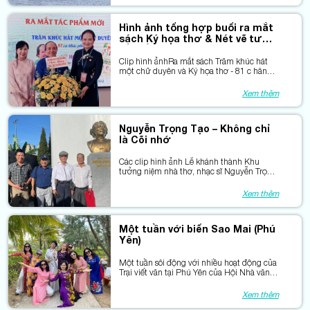
Hình ảnh tổng hợp buổi ra mắt
sách Ký họa thơ & Nét vẽ tươi
tắn bằng thơ
Clip hình ảnhRa mắt sách Trăm khúc hát
một chữ duyên và Ký họa thơ - 81 c hân
dung văn học
Xem thêm
Nguyễn Trọng Tạo – Không chỉ
là Cõi nhớ
Các clip hình ảnh Lễ khánh thành Khu
tưởng niệm nhà thơ, nhạc sĩ Nguyễn Trọng
Tạo và chương trình nghệ thuật thơ nhạc
“Nguyễn Trọng Tạo – Cõi nhớ”.
Xem thêm
Một tuần với biển Sao Mai (Phú
Yên)
Một tuần sôi động với nhiều hoạt động của
Trại viết văn tại Phú Yên của Hội Nhà văn
TPHCM
Xem thêm