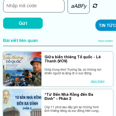
aABFy
Gửi
TIN TỨC
Bài viết liên quan
Xem thêm
Giữa biển thiêng Tổ quốc - Lê
Thanh (VOV)
Giữa trùng khơi Trường Sa, có những nơi
khiến người ta lặng đi vì xúc động.
Xem thêm
“Từ Bến Nhà Rồng đến Ba
Đình” – Phần 2
Clip 11 phút sau đây ghi lại những hình
ảnh thiêng liêng và xúc động trên cung
đường theo dấu chân Bác Hồ: Làng Sen –