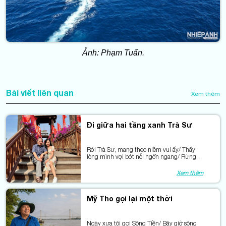
Ảnh: Phạm Tuấn.
Bài viết liên quan
Xem thêm
Đi giữa hai tầng xanh Trà Sư
Rời Trà Sư, mang theo niềm vui ấy/ Thấy
lòng mình vợi bớt nỗi ngổn ngang/ Rừng ở
lại mà màu xanh thức dậy/ Làm dịu trong
tôi những úa vàng.
Xem thêm
Mỹ Tho gọi lại một thời
Ngày xưa tôi gọi Sông Tiền/ Bây giờ sông