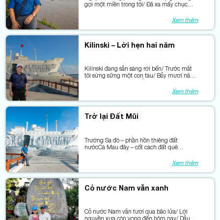
gọi một miền trong tôi/ Đã xa mấy chục
năm trời/ Mà nghe tiếng sóng, đứng ngồi
nôn nao.
Xem thêm
Kilinski – Lời hẹn hai năm
Kilinski đang sẵn sàng rời bến/ Trước mắt
tôi sừng sững một con tàu/ Bảy mươi năm
với bao mùa hò hẹn/ Vẫn còn nghe tiếng
người gọi nhau.
Xem thêm
Trở lại Đất Mũi
Trường Sa đó – phần hồn thiêng đất
nướcCà Mau đây – cốt cách đất quê
nhàHai miền xa hòa trong cùng nhịp
bướcCho hành trình nối sóng với phù sa.
Xem thêm
Cỏ nước Nam vẫn xanh
Cỏ nước Nam vẫn tươi qua bão lửa/ Lời
nguyền xưa còn vọng đến hôm nay/ Dẫu