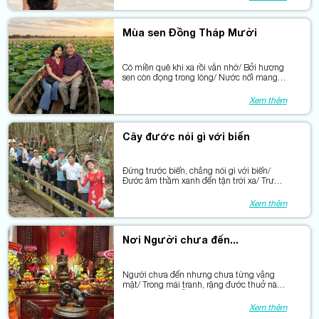
Mùa sen Đồng Tháp Mười
Có miền quê khi xa rồi vẫn nhớ/ Bởi hương
sen còn đọng trong lòng/ Nước nổi mang
theo mùa sen nở/ Đồng Tháp thơm từ
những cánh sen hồng.
Xem thêm
Cây đước nói gì với biển
Đứng trước biển, chẳng nói gì với biển/
Đước âm thầm xanh đến tận trời xa/ Trước
khách thăm, đước như trao lời hẹn/Về lại
miền đang vươn phía Trường Sa…
Xem thêm
Nơi Người chưa đến...
Người chưa đến nhưng chưa từng vắng
mặt/ Trong mái tranh, rặng đước thuở nào/
Trong mắt mẹ tiễn con đi đánh giặc/ Trong
câu hò len lỏi giữa rừng sâu.
Xem thêm