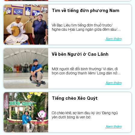
Tìm về tiếng đờn phương Nam
Về Bạc Liêu tìm tiếng đờn thuở trước/
Nghe câu Hoài Lang ngân giữa đêm sâu/
Ai đã gảy nỗi lòng thành sông nước/ Để
trăm năm nối tiếp những nhịp cầu.
Xem thêm
Về bên Người ở Cao Lãnh
Một người rất đỗi bình thường/ Vì dân, đi
trọn con đường thanh liêm/ Lòng dân nở
một đài sen/ Giữ Người ở lại cùng miền
yêu thương.
Xem thêm
Tiếng chèo Xẻo Quýt
Cô chèo khẽ, sợ làm đau ký ức/ Đang ngủ
yên dưới bóng lá ven bờ.
Xem thêm