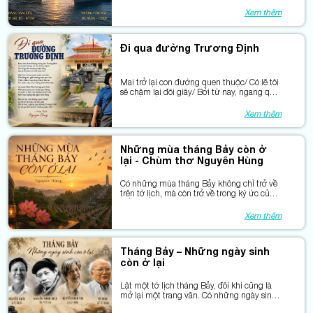
hóa bạn đến thăm nhà
Xem thêm
Đi qua đường Trương Định
Mai trở lại con đường quen thuộc/ Có lẽ tôi
sẽ chậm lại đôi giây/ Bởi từ nay, ngang qua
đường Trương Định/ Là hòa vào khí phách
“chẳng ngán Tây”.
Xem thêm
Những mùa tháng Bảy còn ở
lại - Chùm thơ Nguyên Hùng
Có những mùa tháng Bảy không chỉ trở về
trên tờ lịch, mà còn trở về trong ký ức của
mỗi người Việt Nam.
Xem thêm
Tháng Bảy – Những ngày sinh
còn ở lại
Lật một tờ lịch tháng Bảy, đôi khi cũng là
mở lại một trang văn. Có những ngày sinh
đã đi qua rất lâu, nhưng văn chương của