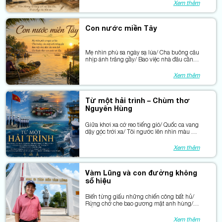
họ vẫn ở lại trong ký ức nhiều thế hệ bạn
Xem thêm
đọc.
Con nước miền Tây
Mẹ nhìn phù sa ngày sạ lúa/ Cha buông câu
nhịp ánh trăng gầy/ Bao việc nhà đâu cần
xem lịch/ Cứ thuận theo con nước vơi đầy.
Xem thêm
Từ một hải trình – Chùm thơ
Nguyên Hùng
Giữa khơi xa cờ reo tiếng gió/ Quốc ca vang
dậy góc trời xa/ Tôi ngước lên nhìn màu cờ
đỏ/ Bỗng thấy mình chỉ hạt phù sa.
Xem thêm
Vàm Lũng và con đường không
số hiệu
Biển từng giấu những chiến công bất hủ/
Rừng chở che bao gương mặt anh hùng/
Mỗi con sóng mang một câu chuyện cũ /
Mỗi gốc cây còn hằn dấu kiên trung.
Xem thêm