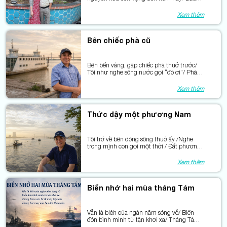
bao phen giặc xéo lên ngọn cỏ/ Mà màu
xanh chẳng khuất dưới gót giày.
Xem thêm
Bên chiếc phà cũ
Bên bến vắng, gặp chiếc phà thuở trước/
Tôi như nghe sông nước gọi “đò ơi”/ Phà
từng chở bao phận đời xuôi ngược/ Nối đôi
bờ bằng tiếng máy khàn hơi.
Xem thêm
Thức dậy một phương Nam
Tôi trở về bên dòng sông thuở ấy /Nghe
trong mình con gọi một thời / Đất phương
Nam mỗi ngày thêm trẻ lại / Bởi phù sa còn
bồi đắp lòng người.
Xem thêm
Biển nhớ hai mùa tháng Tám
Vẫn là biển của ngàn năm sóng vỗ/ Biển
đón bình minh từ tận khơi xa/ Tháng Tám
xưa, kẻ thù bày trận lửa/ Tháng Tám nay