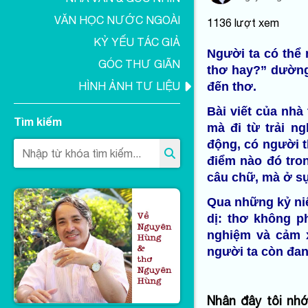
VĂN HỌC NƯỚC NGOÀI
1136
lượt xem
KỶ YẾU TÁC GIẢ
Người ta có thể 
GÓC THƯ GIÃN
thơ hay?” dường
đến thơ.
HÌNH ẢNH TƯ LIỆU
Bài viết của nh
Tìm kiếm
mà đi từ trải n
động, có người 
điểm nào đó tron
câu chữ, mà ở sự
Qua những kỷ niệ
dị: thơ không p
nghiệm và cảm x
người ta còn đan
Nhân đây tôi nh