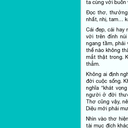
ta cùng với buồn
Đọc thơ, thưởng
nhất, nhị, tam… 
Cái đẹp, cái hay
vời trên đỉnh nú
ngang tầm, phải 
thể nào không thấ
mắt thật trong. 
thẳm.
Không ai định ng
đời cuộc sống. K
nghĩa “khát vọng
người ở đời thư
Thơ cũng vậy, n
Diệu mới phải mượ
Nhìn vào thơ hiệ
tài mục đích khá