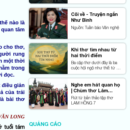
đất mặt trời, bóng người
đàn bà
Cõi về - Truyện ngắn
Như Bình
thế nào là
Nguồn: Tuần báo Văn nghệ
 quan tâm
o cho thơ,
Khi thơ tìm nhau từ
gười rung
hai thời điểm
n một thời
Ba cặp thơ dưới đây là ba
 nằm trong
cuộc hội ngộ như thế: từ hai
thời điểm riêng rẽ, chúng
i đọc.
bước ra và tìm gặp nhau
trong một mạch cảm xúc
Nghe em hát quan họ
 điều giản
chung — tri ân, nhân nghĩa
| Chùm thơ Lâm
ả của trải
và vẻ đẹp bền bỉ của đất này.
Quang Mỹ
Rút từ bản thảo tập thơ
là bài thơ
LAM HỒNG 7
VĂN LONG
QUẢNG CÁO
ở tuổi tám