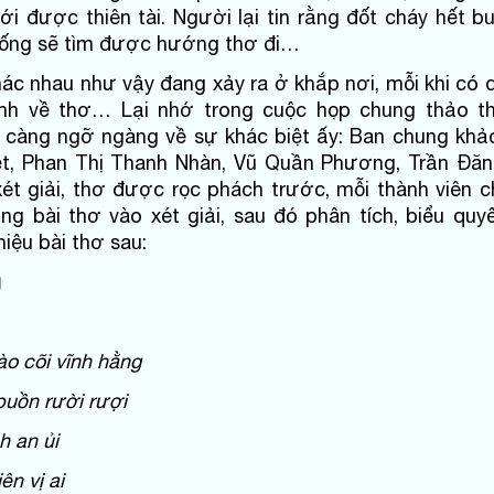
ới được thiên tài. Người lại tin rằng đốt cháy hết b
sống sẽ tìm được hướng thơ đi…
ác nhau như vậy đang xảy ra ở khắp nơi, mỗi khi có 
nh về thơ… Lại nhớ trong cuộc họp chung thảo th
i càng ngỡ ngàng về sự khác biệt ấy: Ban chung kh
ệt, Phan Thị Thanh Nhàn, Vũ Quần Phương, Trần Đă
 xét giải, thơ được rọc phách trước, mỗi thành viên 
ng bài thơ vào xét giải, sau đó phân tích, biểu quyế
thiệu bài thơ sau:
g
ào cõi vĩnh hằng
 buồn rười rượi
h an ủi
ên vị ai