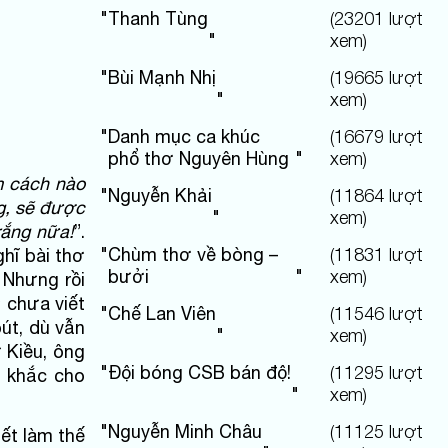
"
Thanh Tùng
(
23201
lượt
"
xem)
"
Bùi Mạnh Nhị
(
19665
lượt
"
xem)
"
Danh mục ca khúc
(
16679
lượt
phổ thơ Nguyên Hùng
"
xem)
m cách nào
"
Nguyễn Khải
(
11864
lượt
ng, sẽ được
"
xem)
rắng nữa!
”.
"
Chùm thơ về bòng –
(
11831
lượt
ghĩ bài thơ
bưởi
"
xem)
 Nhưng rồi
ơ chưa viết
"
Chế Lan Viên
(
11546
lượt
bút, dù vẫn
"
xem)
ư Kiều, ông
"
Đội bóng CSB bán độ!
(
11295
lượt
t khắc cho
"
xem)
"
Nguyễn Minh Châu
(
11125
lượt
ết làm thế