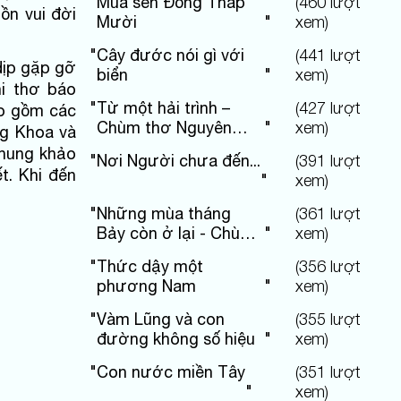
"
Mùa sen Đồng Tháp
(
460
lượt
uồn vui đời
Mười
"
xem)
"
Cây đước nói gì với
(
441
lượt
dịp gặp gỡ
biển
"
xem)
i thơ báo
"
Từ một hải trình –
(
427
lượt
ảo gồm các
Chùm thơ Nguyên
"
xem)
ng Khoa và
Hùng
chung khảo
"
Nơi Người chưa đến...
(
391
lượt
t. Khi đến
"
xem)
"
Những mùa tháng
(
361
lượt
Bảy còn ở lại - Chùm
"
xem)
thơ Nguyên Hùng
"
Thức dậy một
(
356
lượt
phương Nam
"
xem)
"
Vàm Lũng và con
(
355
lượt
đường không số hiệu
"
xem)
"
Con nước miền Tây
(
351
lượt
"
xem)