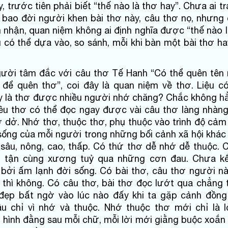
, trước tiên phải biết “thế nào là thơ hay”. Chưa ai t
ự bao đời người khen bài thơ này, câu thơ nọ, nhưng 
hận, quan niệm không ai định nghĩa được “thế nào l
 có thể dựa vào, so sánh, mỗi khi bàn một bài thơ ha
gười tâm đắc với câu thơ Tế Hanh “Có thể quên tên
để quên thơ”, coi đây là quan niệm về thơ. Liệu c
y là thơ được nhiều người nhớ chăng? Chắc không hẳ
êu thơ có thể đọc ngay được vài câu thơ làng nhàng
 dở. Nhớ thơ, thuộc thơ, phụ thuộc vào trình độ cảm
sống của mỗi người trong những bối cảnh xã hội khác
sâu, nông, cao, thấp. Có thứ thơ dễ nhớ dễ thuộc. 
n tận cùng xương tuỷ qua những cơn đau. Chưa k
i bởi ấm lạnh đời sống. Có bài thơ, câu thơ người n
 thì không. Có câu thơ, bài thơ đọc lướt qua chẳng t
 đẹp bất ngờ vào lúc nào đấy khi ta gặp cảnh đồng
u chỉ vì nhớ và thuộc. Nhớ thuộc thơ mới chỉ là lờ
 hình đằng sau mỗi chữ, mỗi lời mới giằng buộc xoắn