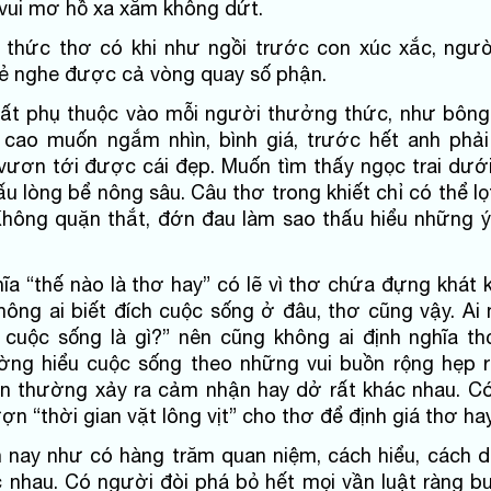
 vui mơ hồ xa xăm không dứt.
 thức thơ có khi như ngồi trước con xúc xắc, ngườ
kẻ nghe được cả vòng quay số phận.
 rất phụ thuộc vào mỗi người thưởng thức, như bông
i cao muốn ngắm nhìn, bình giá, trước hết anh phả
vươn tới được cái đẹp. Muốn tìm thấy ngọc trai dướ
u lòng bể nông sâu. Câu thơ trong khiết chỉ có thể l
Không quặn thắt, đớn đau làm sao thấu hiểu những 
hĩa “thế nào là thơ hay” có lẽ vì thơ chứa đựng khát
hông ai biết đích cuộc sống ở đâu, thơ cũng vậy. Ai 
 cuộc sống là gì?” nên cũng không ai định nghĩa th
ờng hiểu cuộc sống theo những vui buồn rộng hẹp r
ên thường xảy ra cảm nhận hay dở rất khác nhau. C
n “thời gian vặt lông vịt” cho thơ để định giá thơ ha
n nay như có hàng trăm quan niệm, cách hiểu, cách d
c nhau. Có người đòi phá bỏ hết mọi vần luật ràng b