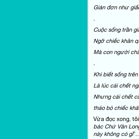
Giản đơn như giấ
.
Cuộc sống trần gi
Ngỡ chiếc khăn q
Mà con người chẳn
.
Khi biết sống trên
Là lúc cái chết n
Nhưng cái chết cũ
tháo bỏ chiếc khă
Vừa đọc xong, tôi
bác Chử Văn Long
này không có gì
”…