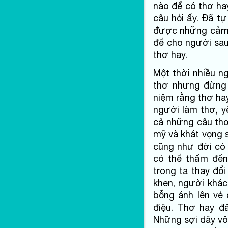
nào để có thơ hay
câu hỏi ấy. Đã t
được những cảm n
để cho người sau
thơ hay.
Một thời nhiều n
thơ nhưng đừng 
niệm rằng thơ ha
người làm thơ, y
cả những câu thơ
mỹ và khát vọng 
cũng như đời có 
có thể thấm đế
trong ta thay đổ
khen, người khác
bỗng ánh lên vẻ
điệu. Thơ hay đâ
Những sợi dây vô