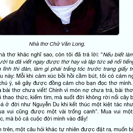
Nhà thơ Chử Văn Long.
à thơ khác nghĩ sao, còn tôi đã trả lời: “
Nếu biết là
ười ta đã viết ngay được thơ hay và lập tức sẽ nổi tiế
 lĩnh thi đàn, làm gì phải trắng tóc trước trang giấy t
iều này: Mỗi khi cảm xúc bồi hồi cầm bút, tôi có cảm n
chú ý, sẽ gây được đồng cảm cho bạn đọc thơ mình.
à bài thơ chưa viết! Chính vì món nợ chưa trả, bài th
 thao thức, kiếm tìm, mà suốt đời không rời nổi cây 
 bá ở đời như Nguyễn Du khi kết thúc một kiệt tác nh
ua vui cũng được một vài trống canh”. Mua vui mộ
óc, mà bỏ cả cuộc đời mình vào đấy!
trên, một câu hỏi khác tự nhiên được đặt ra, muốn bi