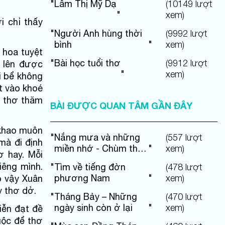
"
Lâm Thị Mỹ Dạ
(
10149
lượt
"
xem)
i chỉ thấy
"
Người Anh hùng thời
(
9992
lượt
bình
"
xem)
 hoa tuyệt
"
Bài học tuổi thơ
(
9912
lượt
i lên được
"
xem)
i bể không
ọt vào khoé
ý thơ thăm
BÀI ĐƯỢC QUAN TÂM GẦN ĐÂY
 khao muôn
"
Nắng mưa và những
(
557
lượt
mà đi định
miền nhớ - Chùm thơ
"
xem)
ơ hay. Mỗi
Thai Sắc
iêng mình.
"
Tìm về tiếng đờn
(
478
lượt
phương Nam
"
xem)
ó vậy Xuân
y thơ dở.
"
Tháng Bảy – Những
(
470
lượt
ngày sinh còn ở lại
"
xem)
iễn đạt đề
uộc để thơ