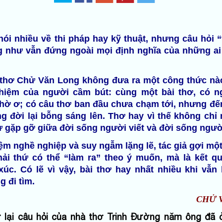
nói nhiều về thi pháp hay kỹ thuật, nhưng câu hỏi “
 như vẫn đứng ngoài mọi định nghĩa của những ai
à thơ Chử Văn Long không đưa ra một công thức nà
ghiệm của người cầm bút: cùng một bài thơ, có n
thờ ơ; có câu thơ ban đầu chưa chạm tới, nhưng đế
g đời lại bỗng sáng lên. Thơ hay vì thế không chỉ
 gặp gỡ giữa đời sống người viết và đời sống ngườ
m nghề nghiệp và suy ngẫm lặng lẽ, tác giả gợi một
hải thứ có thể “làm ra” theo ý muốn, mà là kết qu
úc. Có lẽ vì vậy, bài thơ hay nhất nhiều khi vẫn 
g đi tìm.
CHỬ 
ớ lại câu hỏi của nhà thơ Trinh Đường năm ông đã 