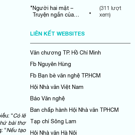
"
Người hai mặt –
(
311
lượt
Truyện ngắn của
"
xem)
Nguyễn Đức Hạnh
LIÊN KẾT WEBSITES
Văn chương TP. Hồ Chí Minh
Fb Nguyên Hùng
Fb Bạn bè văn nghệ TP.HCM
Hội Nhà văn Việt Nam
Báo Văn nghệ
Ban chấp hành Hội Nhà văn TPHCM
iểu: “
Có lẽ
Tạp chí Sông Lam
hứ bài thơ
: “
Nếu tạo
Hội Nhà văn Hà Nội