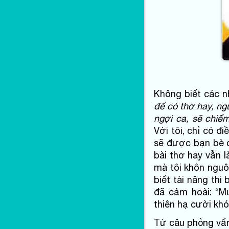
Không biết các nh
để có thơ hay, ng
ngợi ca, sẽ chiếm
Với tôi, chỉ có đ
sẽ được bạn bè 
bài thơ hay vẫn l
mà tôi khôn nguôi
biết tài năng thi
đã cảm hoài: “M
thiên hạ cười kh
Từ câu phỏng vấn 