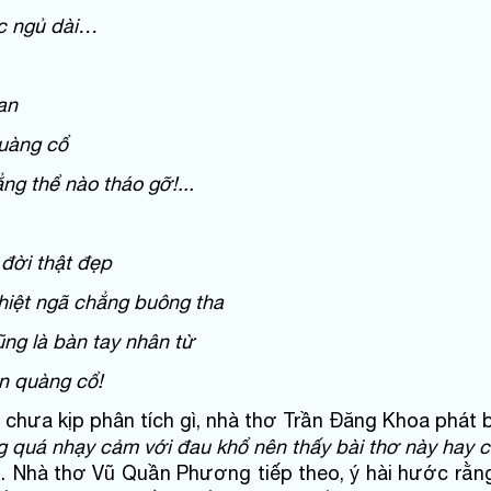
c ngủ dài…
an
uàng cổ
g thể nào tháo gỡ!...
 đời thật đẹp
ghiệt ngã chẳng buông tha
ng là bàn tay nhân từ
n quàng cổ!
 chưa kịp phân tích gì, nhà thơ Trần Đăng Khoa phát b
 quá nhạy cảm với đau khổ nên thấy bài thơ này hay c
 Nhà thơ Vũ Quần Phương tiếp theo, ý hài hước rằng