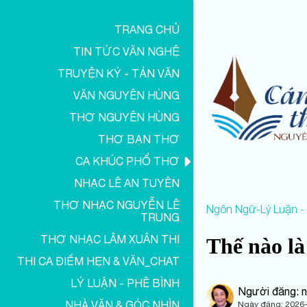
TRANG CHỦ
TIN TỨC VĂN NGHỆ
TRUYỆN KÝ - TẢN VĂN
VĂN NGUYÊN HÙNG
THƠ NGUYÊN HÙNG
THƠ BẠN THƠ
CA KHÚC PHỔ THƠ
NHẠC LÊ AN TUYÊN
THƠ NHẠC NGUYỄN LÊ
Ngôn Ngữ-Lý Luận -
TRUNG
THƠ NHẠC LÂM XUÂN THI
Thế nào là
THI CA ĐIỂM HẸN & VĂN_CHAT
LÝ LUẬN - PHÊ BÌNH
Người đăng: 
NHÀ VĂN & GÓC NHÌN
Ngày đăng:
2026-