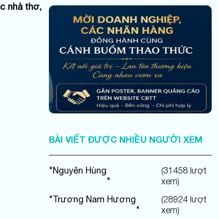
ác nhà thơ,
BÀI VIẾT ĐƯỢC NHIỀU NGƯỜI XEM
"
Nguyên Hùng
(
31458
lượt
"
xem)
"
Trương Nam Hương
(
28924
lượt
"
xem)