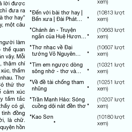
"
xem)
rả lời được
chỉ đưa ra
"
Đến với bài thơ hay |
(
10813
lượt
à thơ hay”
Bến xưa | Đài Phát
"
xem)
y, một câu
thanh và Truyền hình
"
Chánh án - Truyện
(
10663
lượt
Phú Thọ
ngắn của Huệ Hương
"
xem)
 người làm
Hoàng
"
Thơ nhạc về Đại
(
10607
lượt
ó thể quan
tướng Võ Nguyên
"
xem)
n vậy. Mỗi
Giáp
, thậm chí
"
Tìm em ngược dòng
(
10321
lượt
 xúc, thẩm
sông nhớ - thơ và
"
xem)
 nhau. Thơ
nhạc
"
Về đề tài chống tham
(
10251
lượt
Có thứ thơ
nhũng
"
xem)
ể cảm xúc
ày tấm tắc
"
Trần Mạnh Hảo: Sóng
(
10207
lượt
hấy có gì,
cuồng dội nát đền thơ
"
xem)
 tình đồng
"
Kao Sơn
(
10180
lượt
i, là chữ.
"
xem)
 quyện hồn