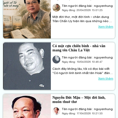
Tên người đăng bài : nguyenhung
Ngày đăng:
20/04/2026 13:01:23
Một đời thơ, một đời tình – chân dung
Trần Chấn Uy hiện lên qua những nẻo ký
ức, những câu thơ và những va đập đời
Xem thêm
sống. Một cách đọc giàu cảm xúc về
một giọng thơ quen mà không cũ.
Có một cựu chiến binh - nhà văn
mang tên Châu La Việt
Tên người đăng bài : nguyenhung
Ngày đăng:
19/04/2026 10:46:47
Cách đây không lâu, tôi có đọc bài viết
“Có người lính binh nhất tên Hoài” đăng
trên Tạp chí Văn nghệ Quân đội (báo
Xem thêm
điện tử). Tôi hồi hộp dõi theo mạch viết
của Nhà báo, nhà thơ Mai Nam Thắng,
phần vì bài viết có gợi nhắc về cái tên
mà tôi từng quen là Hoài… Tác giả bài
Nguyễn Đức Mậu – Một đời lính,
viết từng là phóng viên chuyên trang văn
muôn thuở thơ
hóa, văn nghệ báo Quân đội nhân dân.
Tên người đăng bài : nguyenhung
Ngày đăng:
17/04/2026 10:21:35