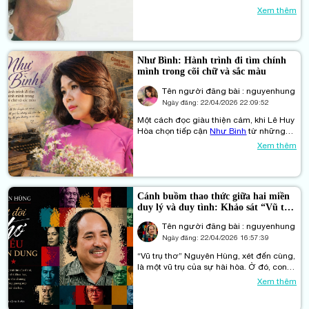
tranh biện thi đàn. Ông lặng lẽ đi con
Xem thêm
đường riêng của mình — như một
người lính “vừa đi vừa nghĩ”, mang theo
ký ức chiến tranh, những ám ảnh về cái
chết, sự tri ân và khát vọng để lại cho
Như Bình: Hành trình đi tìm chính
đời “một câu thơ thôi”.
mình trong cõi chữ và sắc màu
Tên người đăng bài : nguyenhung
Ngày đăng:
22/04/2026 22:09:52
Một cách đọc giàu thiện cảm, khi Lê Huy
Hòa chọn tiếp cận
Như Bình
từ những
lát cắt trong hành trình sáng tạo, từ văn
Xem thêm
chương, báo chí đến thơ và hội họa. Từ
đó, một “cõi riêng biếc xanh” dần hiện
ra, đủ để gợi mở thêm những suy ngẫm
về một giọng điệu nữ đang lặng lẽ đi tìm
Cánh buồm thao thức giữa hai miền
chính mình. Cánh buồm thao thức trân
duy lý và duy tình: Khảo sát “Vũ trụ
trọng giới thiệu bài viết.
thơ” Nguyên Hùng
Tên người đăng bài : nguyenhung
Ngày đăng:
22/04/2026 16:57:39
“Vũ trụ thơ” Nguyên Hùng, xét đến cùng,
là một vũ trụ của sự hài hòa. Ở đó, con
người không bị xé lẻ giữa lý trí và con
Xem thêm
tim; ở đó, nhà khoa học và thi sĩ cùng
chung một nhịp đập. Đó không phải là sự