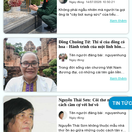
Ngày đăng:
14/07/2026 10:50:21
Không phải ngẫu nhiên mà người ta gọi
ông là "cây bút sung sức" của tiểu
thuyết lịch sử. Hơn ba mươi năm viết,
Xem thêm
hơn ba mươi đầu sách, từ một binh nhì
làm báo tường đến Phó Tổng biên tập
Tạp chí Văn nghệ Quân đội – Phùng Văn
Khai vẫn giữ cái cách nói thẳng, viết
Đồng Chuông Tử: Thi sĩ của đồng cỏ
thật.
hoa - Hành trình của một linh hồn
Chăm giữa bụi trần
Tên người đăng bài : nguyenhung
Ngày đăng:
Trong đời sống văn chương Việt Nam
đương đại, có những cái tên gắn liền
với bản ngã sáng tạo đến nỗi mỗi khi
Xem thêm
nhắc đến, người ta không chỉ thấy thơ
mà còn thấy cả một cuộc đời với những
thăng trầm, ngang trái và cả một nghị
lực phi thường. Đồng Chuông Tử - thi sĩ
Nguyễn Thái Sơn: Cõi thơ như một
người Chăm với tên khai sinh là Nguyễn
TIN TỨC
cách cầm cự với hư vô
Quốc Huy - là một trường hợp như thế.
Tên người đăng bài : nguyenhung
Ngày đăng:
Nguyễn Thái Sơn không thuộc mẫu nhà
thơ ồn ào giữa những cuộc cách tân và