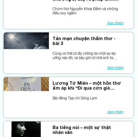
đạo đức
Chùm thơ Nguyễn Khoa Điềm và những
điều suy ngẫm
Xem thêm
Tản mạn chuyện thẩm thơ -
bài 3
Cũng có thể cô lấy chồng do một sự ép
uổng nào đó, và bây giờ cô chê anh ta.
Nhưng liệu cô đã vượt qua được khó khăn,
đã tháo cởi nổi chiếc “gông đeo cổ” ấy?
Xem thêm
Lương Tử Miên – một hồn thơ
ấm áp khi “Đi qua cơn gió
mùa”
Bài đăng Tạp chí Sông Lam
Xem thêm
Ba tiếng nói – một sự thật
nhân văn