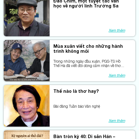
Đảo Chìm, một tuyệt tác văn
học về người lính Trường Sa
Xem thêm
Mùa xuân viết cho những hành
trình không mỏi
Trong những ngày đầu xuân, PGS-TS Hồ
Thế Hà đã viết đôi dòng cảm nhận về thơ
Nguyên Hùng như một lời khai bút tri âm.
Xin cảm ơn tác giả, và trân trọng chia sẻ lại
Xem thêm
bài viết này – như một nhịp cầu lặng lẽ nối
giữa thơ và những tấm lòng đồng điệu.
Thế nào là thơ hay?
Bài đăng Tuần báo Văn nghệ
Xem thêm
Bàn tròn kỳ 40: Di sản Hán –