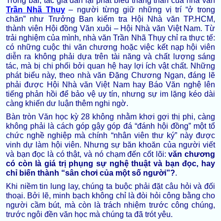
Trong bài, tác giả dẫn lại phát biểu thẳng thắn của nhà văn
Trần Nhã Thụy
– người từng giữ những vị trí “ở trong
chăn” như Trưởng Ban kiểm tra Hội Nhà văn TP.HCM,
thành viên Hội đồng Văn xuôi – Hội Nhà văn Việt Nam. Từ
trải nghiệm của mình, nhà văn Trần Nhã Thụy chỉ ra thực tế:
có những cuộc thi văn chương hoặc việc kết nạp hội viên
diễn ra không phải dựa trên tài năng và chất lượng sáng
tác, mà bị chi phối bởi quan hệ hay lợi ích vật chất. Những
phát biểu này, theo nhà văn Đặng Chương Ngạn, đáng lẽ
phải được Hội Nhà văn Việt Nam hay Báo Văn nghệ lên
tiếng phản hồi để bảo vệ uy tín, nhưng sự im lặng kéo dài
càng khiến dư luận thêm nghi ngờ.
Bàn tròn Văn học kỳ 28 không nhằm khơi gợi thị phi, càng
không phải là cách góp gậy góp đá “đánh hội đồng” một tổ
chức nghề nghiệp mà chính “nhân viên thư ký” này được
vinh dự làm hội viên. Nhưng sự băn khoăn của người viết
và bạn đọc là có thật, và nó chạm đến cốt lõi:
văn chương
có còn là giá trị phụng sự nghệ thuật và bạn đọc, hay
chỉ biến thành “sân chơi của một số người”?
.
Khi niềm tin lung lay, chúng ta buộc phải đặt câu hỏi và đối
thoại. Bởi lẽ, minh bạch không chỉ là đòi hỏi công bằng cho
người cầm bút, mà còn là trách nhiệm trước công chúng,
trước ngôi đền văn học mà chúng ta đã trót yêu.