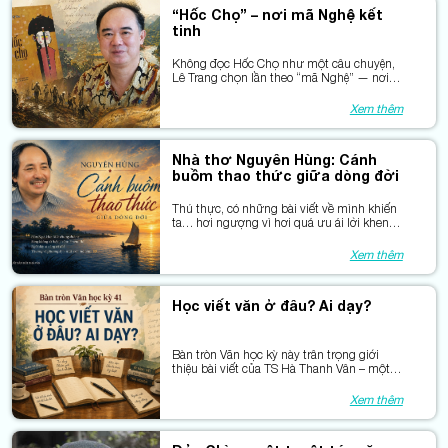
nguyên Giám đốc NXB Đại học Thái
“Hốc Chọ” – nơi mã Nghệ kết
Nguyên, hiện đang công tác tại Đại học
tinh
Thái Nguyên.
Không đọc Hốc Chọ như một câu chuyện,
Lê Trang chọn lần theo “mã Nghệ” — nơi
căn tính con người hiện ra qua chịu đựng,
gắn bó và ngôn ngữ.
Xem thêm
Nhà thơ Nguyên Hùng: Cánh
buồm thao thức giữa dòng đời
Thú thực, có những bài viết về mình khiến
ta… hơi ngượng vì hơi quá ưu ái lời khen.
Nhưng cũng có những bài khiến ta trân
trọng, bởi sự thấu hiểu và chân tình của
Xem thêm
người viết. Bài sau đây của tác giả Lê Ngọc
Tú là một trường hợp như thế.
Học viết văn ở đâu? Ai dạy?
Bàn tròn Văn học kỳ này trân trọng giới
thiệu bài viết của TS Hà Thanh Vân – một
nhà phê bình đam mê du lịch – vừa đăng
lên FB cá nhân, trên đường tới núi Côn
Xem thêm
Luân (Trung Quốc)cool.