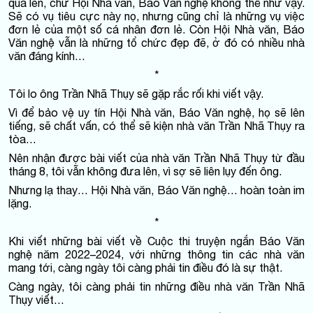
quá lên, chứ Hội Nhà văn, Báo Văn nghệ không thể như vậy.
Sẽ có vụ tiêu cực này nọ, nhưng cũng chỉ là những vụ việc
đơn lẻ của một số cá nhân đơn lẻ. Còn Hội Nhà văn, Báo
Văn nghệ vẫn là những tổ chức đẹp đẽ, ở đó có nhiều nhà
văn đáng kính…
*
Tôi lo ông Trần Nhã Thụy sẽ gặp rắc rối khi viết vậy.
Vì để bảo vệ uy tín Hội Nhà văn, Báo Văn nghệ, họ sẽ lên
tiếng, sẽ chất vấn, có thể sẽ kiện nhà văn Trần Nhã Thụy ra
tòa…
Nên nhận được bài viết của nhà văn Trần Nhã Thụy từ đầu
tháng 8, tôi vẫn không đưa lên, vì sợ sẽ liên lụy đến ông.
Nhưng lạ thay… Hội Nhà văn, Báo Văn nghệ… hoàn toàn im
lặng.
*
Khi viết những bài viết về Cuộc thi truyện ngắn Báo Văn
nghệ năm 2022–2024, với những thông tin các nhà văn
mang tới, càng ngày tôi càng phải tin điều đó là sự thật.
Càng ngày, tôi càng phải tin những điều nhà văn Trần Nhã
Thụy viết…