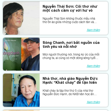
Nguyễn Thái Sơn: Cõi thơ như
một cách cầm cự với hư vô
Nguyễn Thái Sơn không thuộc mẫu nhà
thơ ồn ào giữa những cuộc cách tân và
tranh biện thi đàn. Ông lặng lẽ đi con
đường riêng của mình — như một người
Xem thêm
lính “vừa đi vừa nghĩ”, mang theo ký ức
chiến tranh, những ám ảnh về cái chết, sự
tri ân và khát vọng để lại cho đời “một câu
Sông Chanh, nơi bắt nguồn của
thơ thôi”.
tình yêu và nỗi nhớ
Mọi người thường nói, trong ký ức của mỗi
chúng ta, ai cũng có một dòng sông tuổi
thơ, dòng sông kỷ niệm. Đối với Nguyễn
Vĩnh Bảo, có lẽ dòng sông tuổi thơ ấy chính
Xem thêm
là sông Chanh – con sông gắn bó với anh
suốt cuộc đời, từ khi ấu thơ đến lúc trưởng
thành thoát ly rồi vào phương Nam lập
Nhà thơ, nhà giáo Nguyễn Đức
nghiệp.
Hạnh: “Khát cháy” để tận hiến
Khát cháy là tập thơ thứ 5 của nhà thơ
Nguyễn Đức Hạnh, do NXB Văn học ấn
hành giữa năm 2025. Tác giả là hội viên
Hội Nhà văn Việt Nam, hội viên Hội VHNT
Xem thêm
tỉnh Thái Nguyên, Phó Giáo sư, Tiến sĩ
chuyên ngành Ngữ văn, Nhà giáo Ưu tú,