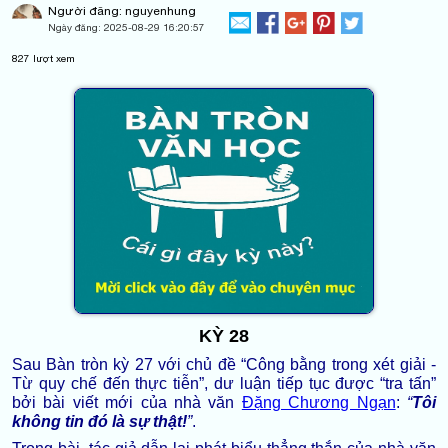
Người đăng: nguyenhung
Ngày đăng:
2025-08-29 16:20:57
827
lượt xem
KỲ 28
Sau Bàn tròn kỳ 27 với chủ đề “Công bằng trong xét giải -
Từ quy chế đến thực tiễn”, dư luận tiếp tục được “tra tấn”
bởi bài viết mới của nhà văn
Đặng Chương Ngạn
:
“
Tôi
không tin đó là sự thật!
”
.