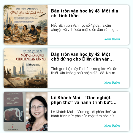
Bàn tròn văn học kỳ 43: Một địa
chỉ tinh thần
Nếu Bàn tròn Văn học số 42 đặt ra câu
chuyện về vị trí của một diễn đàn văn nghệ
trong đời sống văn hóa của một đô thị lớn,
thì ở số này, chúng tôi muốn lắng nghe
Xem thêm
những cảm nhận từ chính những người đã
từng gắn bó với diễn đàn ấy.
Bàn tròn văn học kỳ 42: Một
chỗ đứng cho Diễn đàn văn
nghệ
Tinh gọn bộ máy là chủ trương lớn và cần
thiết. Xin không phủ nhận điều đó. Nhưng
giữa những phép tính về đầu mối và biên
chế, có những giá trị rất khó cân đong bằng
Xem thêm
con số.
Lê Khánh Mai – “Oan nghiệt
phận thơ” và hành trình bứt
phá của một tâm hồn nữ
Lê Khánh Mai – “Oan nghiệt phận thơ” và
hành trình bứt phá của một tâm hồn nữ
Xem thêm