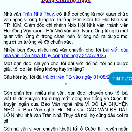
Nhà văn
Trần Nhã Thụy
, có thể coi cũng là một quan chức
văn nghệ vì ông từng là Trưởng Ban kiểm tra Hội Nhà văn
TP.HCM, Giám đốc chi nhánh Nxb Hội Nhà văn, thành viên
Hội đồng Văn xuôi – Hội Nhà văn Việt Nam. Ông từng là một
quan văn! Ông ở trong chăn, nên lời ông nói ra được mọi
người tin tưởng về độ chuẩn xác.
Nhiều bạn đọc, nhiều nhà văn chuyển cho tôi
bài viết của
nhà văn Trần Nhã Thụy công bố ngày 31/07/2025
.
Một bạn đọc, chuyển cho tôi bài viết để hỏi tôi nếu được
giải, tôi có lên tiếng không hay im lặng?
Câu hỏi này, tôi đã
trả lời trên FB vào ngày 01/08/2025
.
TIN TỨC
*
Còn phần lớn, nhiều nhà văn, bạn đọc, chuyển cho tôi bài
viết là để khuyên tôi đừng mất công lên tiếng về Cuộc thi
truyện ngắn của Báo Văn nghệ nữa VÌ ĐÓ LÀ CHUYỆN
NHỎ, ở Báo Văn nghệ, Hội Nhà văn CÁC VẤN ĐỀ RẤT
LỚN như nhà văn Trần Nhã Thụy đã nói, họ cũng đâu coi ra
gì!
Có nhà văn ví von chuyện khuất tất ở Cuộc thi truyện ngắn