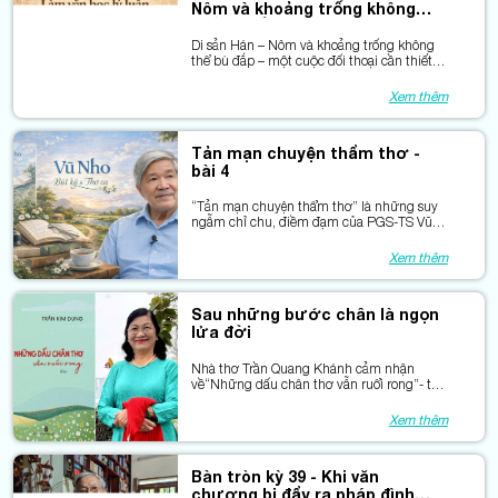
Nôm và khoảng trống không
thể bù đắp
Di sản Hán – Nôm và khoảng trống không
thể bù đắp – một cuộc đối thoại cần thiết
từ Bàn tròn Văn học.
Xem thêm
Tản mạn chuyện thẩm thơ -
bài 4
“Tản mạn chuyện thẩm thơ” là những suy
ngẫm chỉ chu, điềm đạm của PGS-TS Vũ
Nho về thơ, về nghề và về trách nhiệm với
chữ.
Xem thêm
Sau những bước chân là ngọn
lửa đời
Nhà thơ Trần Quang Khánh cảm nhận
về“Những dấu chân thơ vẫn ruổi rong”- tập
thơ của nhà thơ Trần Kim Dung
Xem thêm
Bàn tròn kỳ 39 - Khi văn
chương bị đẩy ra pháp đình