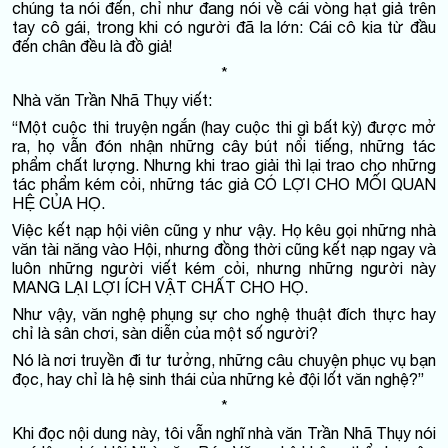
chúng ta nói đến, chỉ như đang nói về cái vòng hạt giả trên
tay cô gái, trong khi có người đã la lớn: Cái cô kia từ đầu
đến chân đều là đồ giả!
*
Nhà văn Trần Nhã Thụy viết:
“Một cuộc thi truyện ngắn (hay cuộc thi gì bất kỳ) được mở
ra, họ vẫn đón nhận những cây bút nổi tiếng, những tác
phẩm chất lượng. Nhưng khi trao giải thì lại trao cho những
tác phẩm kém cỏi, những tác giả CÓ LỢI CHO MỐI QUAN
HỆ CỦA HỌ.
Việc kết nạp hội viên cũng y như vậy. Họ kêu gọi những nhà
văn tài năng vào Hội, nhưng đồng thời cũng kết nạp ngay và
luôn những người viết kém cỏi, nhưng những người này
MANG LẠI LỢI ÍCH VẬT CHẤT CHO HỌ.
Như vậy, văn nghệ phụng sự cho nghệ thuật đích thực hay
chỉ là sân chơi, sàn diễn của một số người?
Nó là nơi truyền đi tư tưởng, những câu chuyện phục vụ bạn
đọc, hay chỉ là hệ sinh thái của những kẻ đội lốt văn nghệ?”
*
Khi đọc nội dung này, tôi vẫn nghĩ nhà văn Trần Nhã Thụy nói