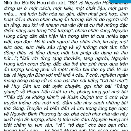
Nhà thơ Bùi Sỹ Hoa nhận xét:
“Bút vẽ Nguyên Hùng không
dừng lại ở một cách, một kiểu, một chất liệu, một gam
màu…
mà luôn biến hóa xa, gần, đậm nhạt phù hợp, linh
hoạt để ra được chân dung ấn tượng. Để từ đó người viết
tin rằng, sau khi vẽ nhanh mà vẫ
n lột
tả cụ thể những đặc
điểm riêng của từng “đối tượng”, chính chân dung Nguyên
Hùng cũng dần dần hiện lên trong tâm trí của nhiều bạn
viết, bạn đọc. Đó là một người thơ chân tình, tin cậy; một
sức đọc, sức hiểu sâu rộng và kỹ lưỡng; một tâm hồn
đồng điệu và lắng đọng; một bút pháp đa dạng và thu
hút…
”; “
Đối với từng tạng thơ/văn, tạng người, Nguyên
Hùng luôn chọn đúng, đắc địa thể thơ phù hợp, dựa trên
ấn tượng không phai về một/ nhiều bài thơ cụ thể. Ví dụ
bài về Nguyễn Bính với mỗi khổ 4 câu, 7 chữ, nghiêm ngắn
mang bóng dáng rất rõ của bài thơ nổ
i tiếng “
Cô hái mơ”
;
về Huy Cận lục bát uyển chuyển, gợi nhớ bài “
Tràng
g
iang”
; về Phạm Tiến Duật tự do, phóng túng gợi nhớ bài
“
Tiểu đội xe không kính”
; về Xuân Quỳnh thơ 5 chữ vừa
truyền thống vừa mới mẽ, đằm sâu như cách những bài
thơ Sóng, Thuyền và biển đến và lưu trong lòng bạn đọc;
về Nguyễn Bình Phương tự do, phá cách như nhà văn này
xuất hiện ấn tượng, khác lạ trên văn đàn. Nguyên Hùng chỉ
biết chăm lo, vun vén, “vẽ”, “tô đẹ
p” cho bao bạn hữu,
không thấy anh… tự họa? Mừng anh tập sách mới, xin