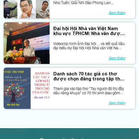
Nho Tuấn; Giải Nhì Đào Phong Lan...
Xem thêm
Đại hội Hội Nhà văn Việt Nam
khu vực TPHCM: Nhà văn được
gặp nhau là vui!
Videoclip hình ảnh Đại hội ... và kết quả bầu
đại biểu dự Đại hội Hội Nhà văn Việt Nam
khóa XI (2025-2030) sẽ được tổ chức vào
nửa đầu năm sau.
Xem thêm
Danh sách 70 tác giả có thơ
được chọn đăng trong tập thơ
“Tay người đô thị đầy dấu nắng
khuya
Tham gia vào tập thơ “Tay người đô thị đầy
dấu nắng khuya" có 70 thí sinh (bao gồm
33 tác giả được chọn vào Vòng Chung
khảo).
Xem thêm