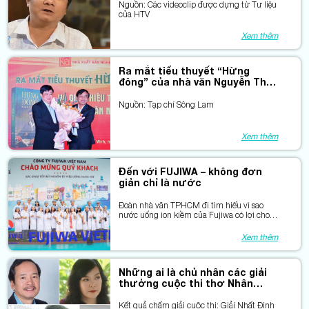
Nguồn: Các videoclip được dựng từ Tư liệu
của HTV
Xem thêm
Ra mắt tiểu thuyết “Hừng
đông” của nhà văn Nguyễn Thế
Kỷ
Nguồn: Tạp chí Sông Lam
Xem thêm
Đến với FUJIWA – không đơn
giản chỉ là nước
Đoàn nhà văn TPHCM đi tìm hiểu vì sao
nước uống ion kiềm của Fujiwa có lợi cho
sức khỏe?
Xem thêm
Những ai là chủ nhân các giải
thưởng cuộc thi thơ Nhân
nghĩa đất phương Nam?
Kết quả chấm giải cuộc thi: Giải Nhất Đinh