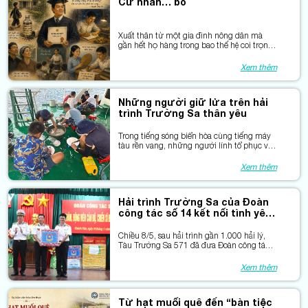
Cử nhân… bò
Xuất thân từ một gia đình nông dân mà
gần hết họ hàng trong bao thế hệ coi trọng
việc “vác giạ đong lúa” hơn là đong chữ,
Thảo đã phấn đấu hết sức cam go trong
Xem thêm
học tập từ lúc bập bẹ, từng chữ A, B,… ở
trường làng tới khi anh bước chân qua
ngưỡng cửa đại học.
Những người giữ lửa trên hải
trình Trường Sa thân yêu
Trong tiếng sóng biển hòa cùng tiếng máy
tàu rền vang, những người lính tổ phục vụ
(Lữ đoàn 955, Vùng 4 Hải quân) lặng lẽ
chuẩn bị hàng trăm suất ăn cho đoàn công
Xem thêm
tác số 14 ra thăm quân và dân quần đảo
Trường Sa, Nhà giàn DK1/16.
Hải trình Trường Sa của Đoàn
công tác số 14 kết nối tình yêu
biển đảo
Chiều 8/5, sau hải trình gần 1.000 hải lý,
Tàu Trường Sa 571 đã đưa Đoàn công tác
số 14 với hơn 200 đại biểu thăm đặc khu
Trường Sa và Nhà giàn DK1/16 trên thềm
Xem thêm
lục địa phía Nam của Tổ quốc cập cảng
quốc tế Cam Ranh, khép lại hành trình ý
nghĩa, góp phần lan tỏa, kết nối tình yêu
Từ hạt muối quê đến “bàn tiệc
biển đảo Tổ quốc.