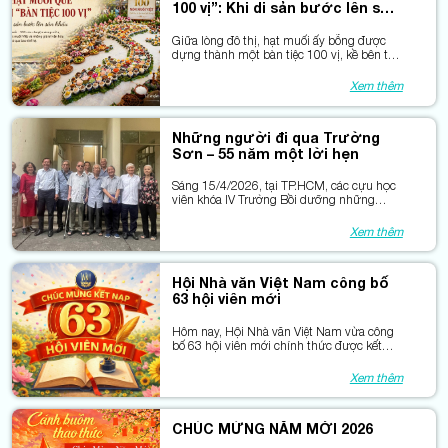
100 vị”: Khi di sản bước lên sân
khấu
Giữa lòng đô thị, hạt muối ấy bỗng được
dựng thành một bàn tiệc 100 vị, kề bên tà
áo dài và những câu chuyện về ký ức. Đẹp.
Rất đẹp. Nhưng liệu khi di sản bước lên sân
Xem thêm
khấu, nó còn thở bằng hơi thở xưa?
Những người đi qua Trường
Sơn – 55 năm một lời hẹn
Sáng 15/4/2026, tại TP.HCM, các cựu học
viên khóa IV Trường Bồi dưỡng những
người viết văn trẻ của Hội Nhà văn Việt
Nam đã tổ chức buổi họp mặt kỷ niệm 55
Xem thêm
năm ngày lên đường vào Nam – một dấu
mốc đặc biệt trong đời văn và đời người
của một thế hệ cầm bút.
Hội Nhà văn Việt Nam công bố
63 hội viên mới
Hôm nay, Hội Nhà văn Việt Nam vừa công
bố 63 hội viên mới chính thức được kết
nạp năm 2025, trong đó 9 tác giả từ TP. Hồ
Chí Minh. Đây là niềm vui chung của giới
Xem thêm
cầm bút, đồng thời là dấu hiệu tích cực về
sự phát triển mạnh mẽ của đời sống văn
học nước ta trong bối cảnh mới
CHÚC MỪNG NĂM MỚI 2026