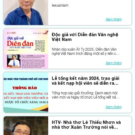
lexuanlam
Xem thêm
Độc giả với Diễn đàn Văn nghệ
Việt Nam
Nhân dịp xuân Ất Tỵ 2025, Diễn đàn Văn
nghệ Việt Nam trích đăng một số ý kến của
các tác giả, độc giả góp ý để tờ báo phục
vụ độc giả được tốt hơn.
Xem thêm
Lễ tổng kết năm 2024, trao giải
và kết nạp hội viên sẽ diễn ra
vào 8h30 ngày 15.01.2025
Tổng hợp các giải thưởng; Danh sách hội
viên mới và Ngày tổ chức Lễ tổng kết năm
2024, trao giải và kết nạp hội viên...
Xem thêm
HTV- Nhà thơ Lê Thiếu Nhơn và
nhà thơ Xuân Trường nói về
thơ Nguyên Hùng