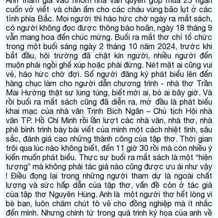
Anh tham gia vào nhóm nhà văn quyên góp mua 25 ngàn
cuốn vở viết và chăn ấm cho các cháu vùng bão lụt ở các
tỉnh phía Bắc. Mọi người thì háo hức chờ ngày ra mắt sách,
có người không đọc được thông báo hoãn, ngày 18 tháng 9
vẫn mang hoa đến chúc mừng. Buổi ra mắt thơ chỉ tổ chức
trong một buổi sáng ngày 2 tháng 10 năm 2024, trước khi
bắt đầu, hội trường đã chật kín người, nhiều người đến
muộn phải ngồi ghế xúp hoặc phải đứng. Nét mặt ai cũng vui
vẻ, háo hức chờ đợi. Số người đăng ký phát biểu lên đến
hàng chục làm cho người dẫn chương trình - nhà thơ Trần
Mai Hường thật sự lúng túng, biết mời ai, bỏ ai bây giờ. Và
rồi buổi ra mắt sách cũng đã diễn ra, mở đầu là phát biểu
khai mạc của nhà văn Trịnh Bích Ngân – Chủ tịch Hội nhà
văn TP. Hồ Chí Minh rồi lần lượt các nhà văn, nhà thơ, nhà
phê bình trình bày bài viết của mình một cách nhiệt tình, sâu
sắc, đánh giá cao những thành công của tập thơ. Thời gian
trôi qua lúc nào không biết, đến 11 giờ 30 rồi mà còn nhiều ý
kiến muốn phát biểu. Thực sự buổi ra mắt sách là một “hiện
tượng” mà không phải tác giả nào cũng được ưu ái như vậy
! Điều đọng lại trong những người tham dự là ngoài chất
lượng và sức hấp dẫn của tập thơ, vấn đề còn ở tác giả
của tập thơ Nguyên Hùng. Anh là một người thơ hết lòng vì
bè bạn, luôn chăm chút tô vẽ cho đồng nghiệp mà ít nhắc
đến mình. Nhưng chính từ trong quá trình ký họa của anh về