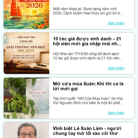
Một năm khép lại. Bước sang năm mới
2026, Cánh buồm thao thức xin gửi tới bạn
đọc gần xa lời chúc bình an, khỏe mạnh và
vững lòng trên hành trình mỗi người đang
Xem thêm
đi.
10 tác giả được vinh danh – 21
hội viên mới gia nhập mái nhà
chung
Hội Nhà văn TP.HCM công bố danh sách
10 tác giả được vinh danh và 21 hội viên
mới kết nạp năm…
Xem thêm
Mở cửa mùa Xuân: Khi thi ca là
lời mời gọi
Tập thơ tuyển “Mở Cửa Mùa Xuân” do nhà
thơ Nguyên Bình chủ biên là một ấn phẩm
đa dạng, quy tụ 99 gương mặt thơ cùng
hướng về khát vọng mở ra “cánh cửa” của
Xem thêm
mùa xuân
Vĩnh biệt Lê Xuân Lâm - người
chung tay mở lối vào cõi thơ