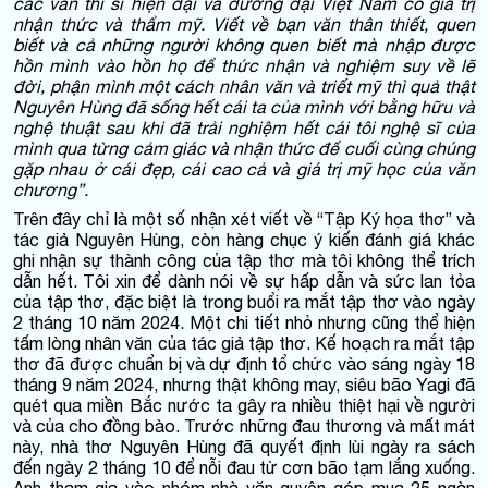
các văn thi sĩ hiện đại và đương đại Việt Nam có giá trị
nhận thức và thẩm mỹ. Viết về bạn văn thân thiết, quen
biết và cả những người không quen biết mà nhập được
hồn mình vào hồn họ để thức nhận và nghiệm suy về lẽ
đời, phận mình một cách nhân văn và triết mỹ thì quả thật
Nguyên Hùng đã sống hết cái ta của mình với bằng hữu và
nghệ thuật sau khi đã trải nghiệm hết cái tôi nghệ sĩ của
mình qua từng cảm giác và nhận thức để cuối cùng chúng
gặp nhau ở cái đẹp, cái cao cả và giá trị mỹ học của văn
chương”.
Trên đây chỉ là một số nhận xét viết về “Tập Ký họa thơ” và
tác giả Nguyên Hùng, còn hàng chục ý kiến đánh giá khác
ghi nhận sự thành công của tập thơ mà tôi không thể trích
dẫn hết. Tôi xin để dành nói về sự hấp dẫn và sức lan tỏa
của tập thơ, đặc biệt là trong buổi ra mắt tập thơ vào ngày
2 tháng 10 năm 2024. Một chi tiết nhỏ nhưng cũng thể hiện
tấm lòng nhân văn của tác giả tập thơ. Kế hoạch ra mắt tập
thơ đã được chuẩn bị và dự định tổ chức vào sáng ngày 18
tháng 9 năm 2024, nhưng thật không may, siêu bão Yagi đã
quét qua miền Bắc nước ta gây ra nhiều thiệt hại về người
và của cho đồng bào. Trước những đau thương và mất mát
này, nhà thơ Nguyên Hùng đã quyết định lùi ngày ra sách
đến ngày 2 tháng 10 để nỗi đau từ cơn bão tạm lắng xuống.