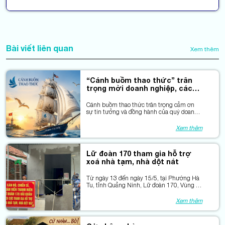
Bài viết liên quan
Xem thêm
“Cánh buồm thao thức” trân
trọng mời doanh nghiệp, các
nhãn hàng…
Cánh buồm thao thức trân trọng cảm ơn
sự tin tưởng và đồng hành của quý doanh
nghiệp, các nhãn hàng và bạn bè gần xa!
Xem thêm
Lữ đoàn 170 tham gia hỗ trợ
xoá nhà tạm, nhà dột nát
Từ ngày 13 đến ngày 15/5, tại Phường Hà
Tu, tỉnh Quảng Ninh, Lữ đoàn 170, Vùng 1
Hải quân đã cử cán bộ, chiến sĩ tham gia
hỗ trợ xóa nhà tạm, nhà dột nát cho con đẻ
Xem thêm
của người hoạt động kháng chiến bị nhiễm
chất độc hoá học.