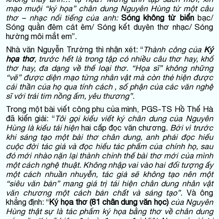
mạo muội “ký họa” chân dung Nguyên Hùng từ một câu
thơ – nhạc nổ
i tiếng của anh:
Sóng không từ biển
bạc/
Sóng quằn đêm cát êm/ Sóng kết duyên thơ nhạc/ Sóng
hường môi mắt em”.
Nhà văn Nguyễn Trường thì nhận xét: “
Thành công của
Ký
họa thơ
, trước hết là trong tập có nhiều câu thơ hay, khổ
thơ hay, đa dạng về thể loại thơ. “Họa sĩ” không những
“vẽ” được diện mạo từng nhân vật mà còn thẻ hiện được
cái thần của họ qua tính cách , số phận của các văn nghệ
sĩ với trái tim nồng ấm, yêu thương”
.
Trong một bài viết công phu của mình, PGS-TS Hồ Thế Hà
đã kiến giải: “
Tôi gọi kiểu viết ký chân dung của Nguyên
Hùng là kiểu tái hiện
hai cấp đọc văn chương
. Bởi vì trước
khi sáng tạo một bài thơ chân dung, anh phải đọc hiểu
cuộc đời tác giả và đọc hiểu tác phẩm của chính họ, sau
đó mới nhào nặn lại thành chỉnh thể bài thơ mới của mình
một cách nghệ thuật. Không nhập vai vào hai đối tượng ấy
một cách nhuần nhuyễn, tác giả sẽ không tạo nên một
“siêu văn bản” mang giá trị tái hiện chân dung nhân vật
văn chương một cách bản chất và sáng tạo”.
Và ông
khẳng định: “
Ký họa thơ (81 chân dung văn học)
của Nguyên
Hùng thật sự là tác phẩm ký họa bằng thơ về chân dung