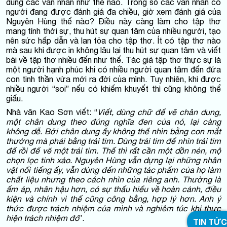
dung các văn nhân như thế nào. Trong số các văn nhân có
người đang được đánh giá đa chiều, giờ xem đánh giá của
Nguyên Hùng thế nào? Điều này càng làm cho tập thơ
mang tính thời sự, thu hút sự quan tâm của nhiều người, tạo
nên sức hấp dẫn và lan tỏa cho tập thơ. Ít có tập thơ nào
mà sau khi được in không lâu lại thu hút sự quan tâm và viết
bài về tập thơ nhiều đến như thế. Tác giả tập thơ thực sự là
một người hạnh phúc khi có nhiều người quan tâm đến đứa
con tinh thần vừa mới ra đời của mình. Tuy nhiên, khi được
nhiều người “soi” nếu có khiếm khuyết thì cũng không thể
giấu.
Nhà văn Kao Sơn viết: “
Viết, dùng chữ để vẽ chân dung,
một chân dung theo đúng nghĩa đen của nó, lại càng
không dễ. Bởi chân dung ấy không thể nhìn bằng con mắt
thường mà phải bằng trái tim. Dùng trái tim để nhìn trái tim
để rồi để vẽ một trái tim. Thế thì rất cần một dồn nén, mộ
chọn lọc tinh xảo. Nguyên Hùng vẫn dựng lại những nhân
vật nổi tiếng ấy, vẫn dùng đến những tác phẩm của họ làm
chất liệu nhưng theo cách nhìn của riêng anh. Thường là
ấm áp, nhân hậu hơn, có sự thấu hiểu về hoàn cảnh, điều
kiện và chính vì thế cũng công bằng, hợp lý hơn. Anh ý
thức được trách nhiệm của mình và nghiêm túc khi thực
hiện trách nhiệm đó
”.
TIN TỨC