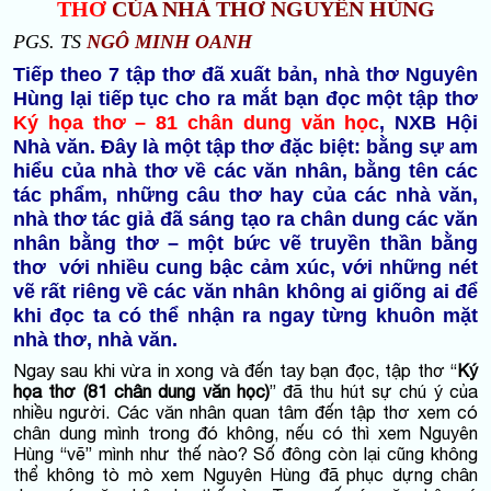
THƠ
CỦA NHÀ THƠ NGUYÊN HÙNG
PGS. TS
NGÔ MINH OANH
Tiếp theo 7 tập thơ đã xuất bản, nhà thơ Nguyên
Hùng lại tiếp tục cho ra mắt bạn đọc một tập thơ
Ký họa thơ – 81 chân dung văn học
, NXB Hội
Nhà văn. Đây là một tập thơ đặc biệt: bằng sự am
hiểu của nhà thơ về các văn nhân, bằng tên các
tác phẩm, những câu thơ hay của các nhà văn,
nhà thơ tác giả đã sáng tạo ra chân dung các văn
nhân bằng thơ – một bức vẽ truyền thần bằng
thơ với nhiều cung bậc cảm xúc, với những nét
vẽ rất riêng về các văn nhân không ai giống ai để
khi đọc ta có thể nhận ra ngay từng khuôn mặt
nhà thơ, nhà văn.
Ngay sau khi vừa in xong và đến tay bạn đọc, tập thơ “
Ký
họa thơ (81 chân dung văn học)
” đã thu hút sự chú ý của
nhiều người. Các văn nhân quan tâm đến tập thơ xem có
chân dung mình trong đó không, nếu có thì xem Nguyên
Hùng “vẽ” mình như thế nào? Số đông còn lại cũng không
thể không tò mò xem Nguyên Hùng đã phục dựng chân