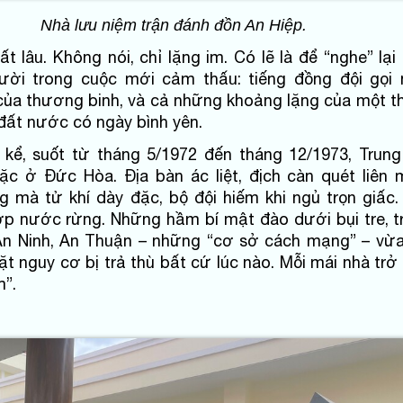
Nhà lưu niệm trận đánh đồn An Hiệp.
t lâu. Không nói, chỉ lặng im. Có lẽ là để “nghe” lạ
ười trong cuộc mới cảm thấu: tiếng đồng đội gọi
 của thương binh, và cả những khoảng lặng của một t
 đất nước có ngày bình yên.
 kể, suốt từ tháng 5/1972 đến tháng 12/1973, Trun
c ở Đức Hòa. Địa bàn ác liệt, địch càn quét liên 
 mà tử khí dày đặc, bộ đội hiếm khi ngủ trọn giấc.
ớp nước rừng. Những hầm bí mật đào dưới bụi tre, 
An Ninh, An Thuận – những “cơ sở cách mạng” – vừa
ặt nguy cơ bị trả thù bất cứ lúc nào. Mỗi mái nhà tr
m”.