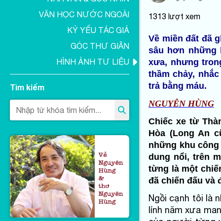
VĂN HỌC NƯỚC NGOÀI
1313
lượt xem
KỶ YẾU TÁC GIẢ
Về miền đất đã g
GÓC THƯ GIÃN
sâu hơn những 
xưa, nhưng tron
HÌNH ẢNH TƯ LIỆU
thầm chảy, nhắc
trả bằng máu.
Tìm kiếm
NGUYÊN HÙNG
Chiếc xe từ Thà
Hòa (Long An c
những khu công 
dung nổi, trên 
từng là một chiế
đã chiến đấu và 
Ngồi cạnh tôi là 
lính năm xưa man