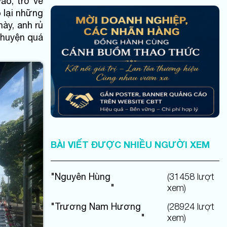
ào, trở về
ký ức.
 lại những
ày, anh rủ
chuyện quá
BÀI VIẾT ĐƯỢC NHIỀU NGƯỜI XEM
"
Nguyên Hùng
(
31458
lượt
"
xem)
"
Trương Nam Hương
(
28924
lượt
"
xem)