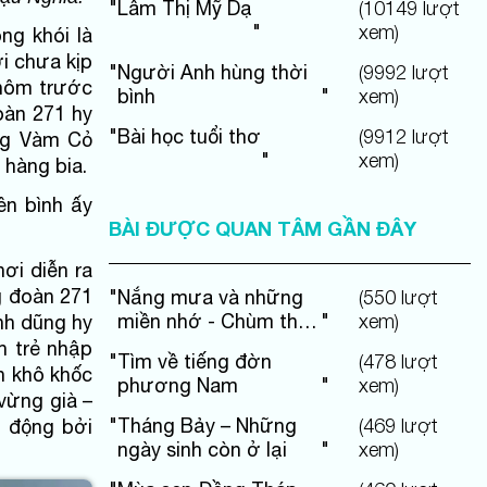
"
Lâm Thị Mỹ Dạ
(
10149
lượt
"
xem)
ng khói là
i chưa kịp
"
Người Anh hùng thời
(
9992
lượt
 hôm trước
bình
"
xem)
oàn 271 hy
"
Bài học tuổi thơ
(
9912
lượt
ông Vàm Cỏ
"
xem)
 hàng bia.
ên bình ấy
BÀI ĐƯỢC QUAN TÂM GẦN ĐÂY
ơi diễn ra
ng đoàn 271
"
Nắng mưa và những
(
550
lượt
miền nhớ - Chùm thơ
"
xem)
nh dũng hy
Thai Sắc
h trẻ nhập
"
Tìm về tiếng đờn
(
478
lượt
n khô khốc
phương Nam
"
xem)
 vừng già –
"
Tháng Bảy – Những
(
469
lượt
 động bởi
ngày sinh còn ở lại
"
xem)