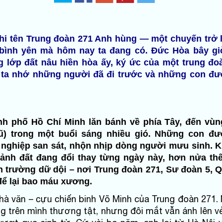
hi tên Trung đoàn 271 Anh hùng — một chuyến trở l
bình yên mà hôm nay ta đang có. Đức Hòa bây gi
g lớp đất nâu hiền hòa ấy, ký ức của một trung đ
 ta nhớ những người đã đi trước và những con đ
nh phố Hồ Chí Minh lăn bánh về phía Tây, đến vù
ũ) trong một buổi sáng nhiều gió. Những con đư
nghiệp san sát, nhộn nhịp dòng người mưu sinh. K
mảnh đất đang đổi thay từng ngày này, hơn nửa th
n trường dữ dội – nơi Trung đoàn 271, Sư đoàn 5, 
để lại bao máu xương.
nhà văn – cựu chiến binh Võ Minh của Trung đoàn 271.
g trên mình thương tật, nhưng đôi mắt vẫn ánh lên vẻ