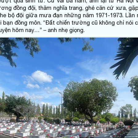
ượt qua sinh tử. Cứ vài ba năm, anh lại từ Hà Nội v
ơng đồng đội, thăm nghĩa trang, ghé căn cứ xưa, gặp
che bộ đội giữa mưa đạn những năm 1971-1973. Lần n
ời bạn đồng môn. “Đất chiến trường cũ không chỉ nói 
huyện hôm nay…” – anh nhẹ giọng.