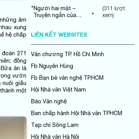
"
Người hai mặt –
(
311
lượt
Truyện ngắn của
"
xem)
i những âm
Nguyễn Đức Hạnh
 nhau xung
LIÊN KẾT WEBSITES
hế hệ chấp
g đoàn 271
Văn chương TP. Hồ Chí Minh
miên; đồng
Fb Nguyên Hùng
 Bữa ăn là
trong vườn
Fb Bạn bè văn nghệ TP.HCM
 nuôi giấu
Hội Nhà văn Việt Nam
ở thành một
Báo Văn nghệ
Ban chấp hành Hội Nhà văn TPHCM
Tạp chí Sông Lam
Hội Nhà văn Hà Nội