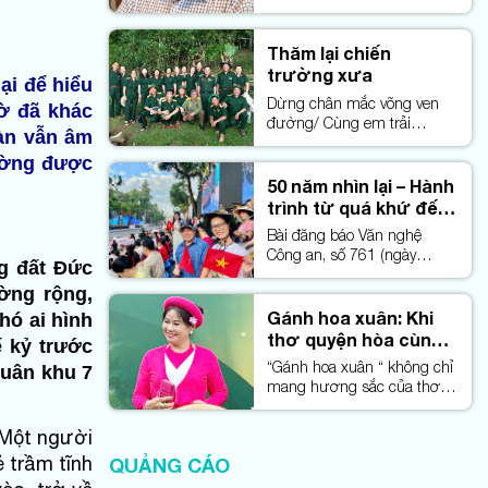
Thị Như Mai chuyển ngữ
Thăm lại chiến
trường xưa
ại để hiểu
Dừng chân mắc võng ven
ờ đã khác
đường/ Cùng em trải
oàn vẫn âm
nghiệm hương rừng
Trường Sơn
ường được
50 năm nhìn lại – Hành
trình từ quá khứ đến
tương lai
Bài đăng báo Văn nghệ
Công an, số 761 (ngày
ng đất Đức
29/5/2025)
ờng rộng,
Gánh hoa xuân: Khi
hó ai hình
thơ quyện hòa cùng
ế kỷ trước
nhịp phách dân ca
“Gánh hoa xuân “ không chỉ
Quân khu 7
mang hương sắc của thơ,
mà còn phảng phất nhịp
điệu của những làn điệu
 Một người
dân gian – nơi mỗi câu thơ,
 trầm tĩnh
QUẢNG CÁO
khi cất lên, dường như lại
trở thành một câu hát của