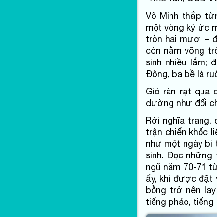
Võ Minh thắp từn
một vòng ký ức m
tròn hai mươi – 
còn nằm võng tr
sinh nhiều lắm;
Đông, ba bề là r
Gió ràn rạt qua c
dường như đối ch
Rời nghĩa trang, 
trận chiến khốc l
như một ngày bi t
sinh. Đọc những 
ngũ năm 70-71 từ
ấy, khi được đặt 
bỗng trở nên la
tiếng pháo, tiếng