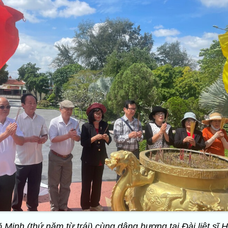
Minh (thứ năm từ trái) cùng dâng hương tại Đài liệt sĩ 