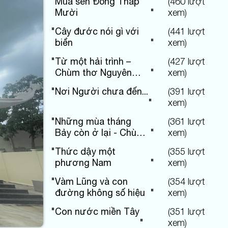
"
Mùa sen Đồng Tháp
(
460
lượt
Mười
"
xem)
"
Cây đước nói gì với
(
441
lượt
biển
"
xem)
"
Từ một hải trình –
(
427
lượt
Chùm thơ Nguyên
"
xem)
Hùng
"
Nơi Người chưa đến...
(
391
lượt
"
xem)
"
Những mùa tháng
(
361
lượt
Bảy còn ở lại - Chùm
"
xem)
thơ Nguyên Hùng
"
Thức dậy một
(
355
lượt
phương Nam
"
xem)
"
Vàm Lũng và con
(
354
lượt
đường không số hiệu
"
xem)
"
Con nước miền Tây
(
351
lượt
"
xem)