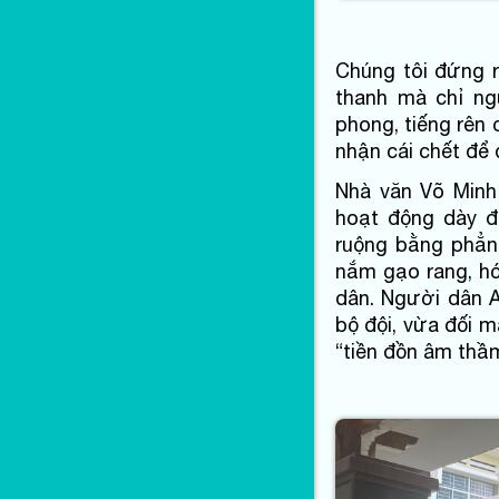
Chúng tôi đứng rấ
thanh mà chỉ ng
phong, tiếng rên
nhận cái chết để
Nhà văn Võ Minh
hoạt động dày đặ
ruộng bằng phẳng
nắm gạo rang, h
dân. Người dân 
bộ đội, vừa đối m
“tiền đồn âm thầ