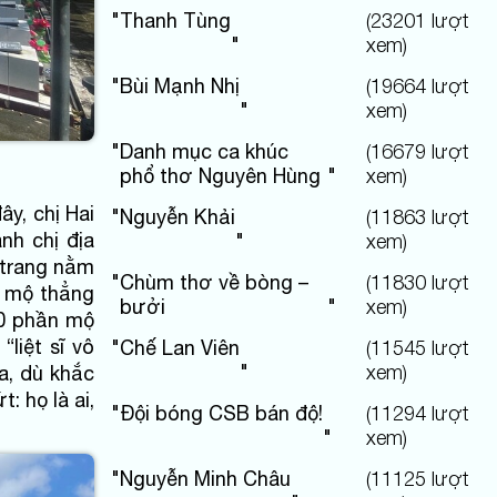
"
Thanh Tùng
(
23201
lượt
"
xem)
"
Bùi Mạnh Nhị
(
19664
lượt
"
xem)
"
Danh mục ca khúc
(
16679
lượt
phổ thơ Nguyên Hùng
"
xem)
ây, chị Hai
"
Nguyễn Khải
(
11863
lượt
nh chị địa
"
xem)
 trang nằm
"
Chùm thơ về bòng –
(
11830
lượt
y mộ thẳng
bưởi
"
xem)
60 phần mộ
liệt sĩ vô
"
Chế Lan Viên
(
11545
lượt
"
xem)
a, dù khắc
: họ là ai,
"
Đội bóng CSB bán độ!
(
11294
lượt
"
xem)
"
Nguyễn Minh Châu
(
11125
lượt