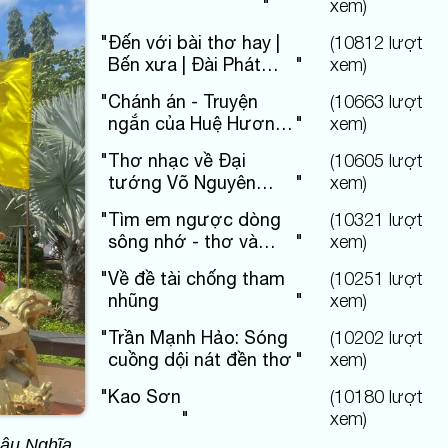
"
xem)
"
Đến với bài thơ hay |
(
10812
lượt
Bến xưa | Đài Phát
"
xem)
thanh và Truyền hình
"
Chánh án - Truyện
(
10663
lượt
Phú Thọ
ngắn của Huệ Hương
"
xem)
Hoàng
"
Thơ nhạc về Đại
(
10605
lượt
tướng Võ Nguyên
"
xem)
Giáp
"
Tìm em ngược dòng
(
10321
lượt
sông nhớ - thơ và
"
xem)
nhạc
"
Về đề tài chống tham
(
10251
lượt
nhũng
"
xem)
"
Trần Mạnh Hảo: Sóng
(
10202
lượt
cuồng dội nát đền thơ
"
xem)
"
Kao Sơn
(
10180
lượt
"
xem)
Hậu Nghĩa.