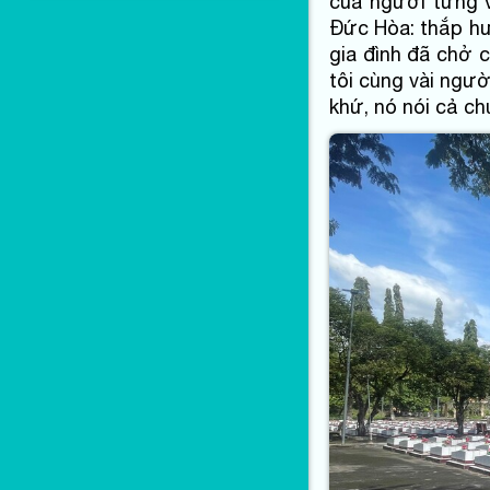
của người từng v
Đức Hòa: thắp hư
gia đình đã chở 
tôi cùng vài ngư
khứ, nó nói cả c