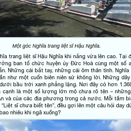
Một góc Nghĩa trang liệt sĩ Hậu Nghĩa.
ĩa trang liệt sĩ Hậu Nghĩa khi nắng vừa lên cao. Tại đ
ưởng ban tổ chức huyện ủy Đức Hoà cùng một số a
n. Những cái bắt tay, những cái ôm thân tình. Nghĩa
cẩn như một cuốn biên niên sử không lời. Những dã
dưới bầu trời xanh phẳng lặng. Nơi đây có hơn 1.3
n cạnh là một số lượng lớn mộ chưa rõ tên – những “
n và của các địa phương trong cả nước. Mỗi tấm bi
Liệt sĩ chưa biết tên”, đều gợi lên một câu hỏi day dứt
 bao nhiêu khi ngã xuống?