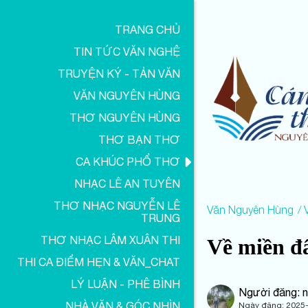
TRANG CHỦ
TIN TỨC VĂN NGHỆ
TRUYỆN KÝ - TẢN VĂN
VĂN NGUYÊN HÙNG
THƠ NGUYÊN HÙNG
THƠ BẠN THƠ
CA KHÚC PHỔ THƠ
NHẠC LÊ AN TUYÊN
THƠ NHẠC NGUYỄN LÊ
Văn Nguyên Hùng
V
TRUNG
THƠ NHẠC LÂM XUÂN THI
Về miền đ
THI CA ĐIỂM HẸN & VĂN_CHAT
LÝ LUẬN - PHÊ BÌNH
Người đăng: 
NHÀ VĂN & GÓC NHÌN
Ngày đăng:
2025-