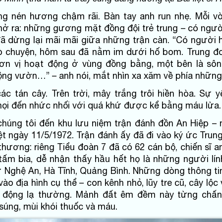
g nén hương chậm rãi. Bàn tay anh run nhẹ. Mỗi vò
ở ra: những gương mặt đồng đội trẻ trung – có ngườ
đã dừng lại mãi mãi giữa những trận càn. “Có người
ò chuyện, hôm sau đã nằm im dưới hố bom. Trung đ
 đơn vị hoạt động ở vùng đồng bằng, một bên là s
uộng vườn…” – anh nói, mắt nhìn xa xăm về phía những
ác tán cây. Trên trời, mây trắng trôi hiền hòa. Sự y
ọi đến nhức nhối với quá khứ được kể bằng máu lửa.
chúng tôi đến khu lưu niệm trận đánh đồn An Hiệp – n
iệt ngày 11/5/1972. Trận đánh ấy đã đi vào ký ức Tru
hương: riêng Tiểu đoàn 7 đã có 62 cán bộ, chiến sĩ a
tấm bia, dễ nhận thấy hầu hết họ là những người lín
 Nghệ An, Hà Tĩnh, Quảng Bình. Những dòng thông ti
vào địa hình cụ thể – con kênh nhỏ, lũy tre cũ, cây lộc
y động lạ thường. Mảnh đất êm đềm này từng chấn
 súng, mùi khói thuốc và máu.