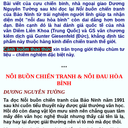
Bài viết của cựu chiến binh, nhà ngoại giao
Dương
Nguyên Tường
sau khi đọc lại
Nỗi buồn chiến tranh
của
Bảo Ninh
từ trải nghiệm người lính giúp ta nhận
diện một “nỗi đau hòa bình” còn dai dẳng hơn bom
đạn. Bên cạnh đó là hai đánh giá quốc tế của nhà
văn
Diêm Liên Khoa
(Trung Quốc) và
GS văn chương
kiêm dịch giả Gunter Giesenfeld
(Đức), khẳng định tác
phẩm này thuộc hàng
kinh điển chiến tranh thế giới
.
Cánh buồm thao thức
xin trân trọng giới thiệu chùm tư
liệu – chiêm nghiệm đặc biệt này.
***
NỖI BUỒN CHIẾN TRANH & NỖI ĐAU HÒA
BÌNH
DƯƠNG NGUYÊN TƯỜNG
Ta đọc Nỗi buồn chiến tranh của Bảo Ninh năm 1991
sau khi cuốn tiểu thuyết này được giải thưởng văn học.
Hồi đó còn đang vật lộn mưu sinh nên chẳng quan tâm
mấy đến văn học nghệ thuật nhưng thấy cái tên là lạ,
hay hay lại được giải thưởng nên vì tò mò mà đọc thôi.