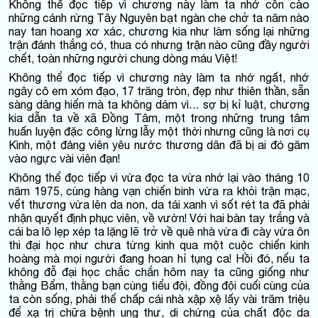
Không thể đọc tiếp vì chương này làm ta nhớ cồn cào
những cánh rừng Tây Nguyên bạt ngàn che chở ta năm nào
nay tan hoang xơ xác, chương kia như làm sống lại những
trận đánh thắng có, thua có nhưng trận nào cũng đầy người
chết, toàn những người chung dòng máu Việt!
Không thể đọc tiếp vì chương này làm ta nhớ ngất, nhớ
ngây cô em xóm đạo, 17 trăng tròn, đẹp như thiên thần, sẵn
sàng dâng hiến mà ta không dám vì… sợ bị kỉ luật, chương
kia dẫn ta về xã Đồng Tâm, một trong những trung tâm
huấn luyện đặc công lừng lẫy một thời nhưng cũng là nơi cụ
Kình, một đảng viên yêu nước thương dân đã bị ai đó găm
vào ngực vài viên đạn!
Không thể đọc tiếp vì vừa đọc ta vừa nhớ lại vào tháng 10
năm 1975, cùng hàng vạn chiến binh vừa ra khỏi trận mạc,
vết thương vừa lên da non, da tái xanh vì sốt rét ta đã phải
nhận quyết định phục viên, về vườn! Với hai bàn tay trắng và
cái ba lô lẹp xép ta lặng lẽ trở về quê nhà vừa đi cày vừa ôn
thi đại học như chưa từng kinh qua một cuộc chiến kinh
hoàng mà mọi người đang hoan hỉ tụng ca! Hồi đó, nếu ta
không đỗ đại học chắc chắn hôm nay ta cũng giống như
thằng Bẩm, thằng bạn cùng tiểu đội, đồng đội cuối cùng của
ta còn sống, phải thế chấp cái nhà xập xệ lấy vài trăm triệu
để xạ trị chữa bệnh ung thư, di chứng của chất độc da