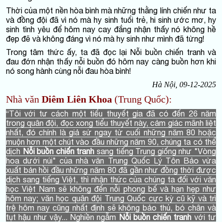
Thời của một nền hòa bình mà những thằng lính chiến như ta
và đồng đội đã vì nó mà hy sinh tuổi trẻ, hi sinh ước mơ, hy
sinh tình yêu để hôm nay cay đắng nhận thấy nó không hề
đẹp đẽ và không đáng vì nó mà hy sinh như mình đã từng!
Trong tâm thức ấy, ta đã đọc lại Nỗi buồn chiến tranh và
đau đớn nhận thấy nỗi buồn đó hôm nay càng buồn hơn khi
nó song hành cùng nỗi đau hòa bình!
Hà Nội, 09-12-2025
Nhà văn
Diêm Liên Khoa
(Trung Quốc):
“Tôi với tư cách một tiểu thuyết gia đã có đến 26 năm
trong quân đội, đọc xong tiểu thuyết này, cảm giác mãnh liệt
nhất, đó chính là giả sử ngay từ cuối những năm 80 hoặc
muộn hơn một chút vào đầu những năm 90, chúng ta có thể
dịch
Nỗi buồn chiến tranh
sang tiếng Trung giống như "Vòng
hoa dưới núi" của nhà văn Trung Quốc Lý Tôn Bảo vừa
xuất bản hồi đầu những năm 80 đã gần như đồng thời được
dịch sang tiếng Việt, thì nhận thức của chúng ta đối với văn
học Việt Nam sẽ không đến nỗi phong bế và hạn hẹp như
hôm nay; văn học quân đội Trung Quốc cực kỳ cũ kỹ và trì
trệ hôm nay cũng nhất định sẽ không bảo thủ, bó chân và
tụt hậu như vậy... Nghiền ngẫm
Nỗi buồn chiến tranh
với tư