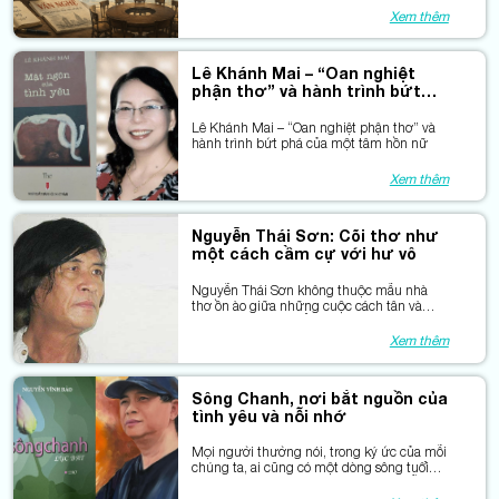
chế, có những giá trị rất khó cân đong bằng
Xem thêm
con số.
Lê Khánh Mai – “Oan nghiệt
phận thơ” và hành trình bứt
phá của một tâm hồn nữ
Lê Khánh Mai – “Oan nghiệt phận thơ” và
hành trình bứt phá của một tâm hồn nữ
Xem thêm
Nguyễn Thái Sơn: Cõi thơ như
một cách cầm cự với hư vô
Nguyễn Thái Sơn không thuộc mẫu nhà
thơ ồn ào giữa những cuộc cách tân và
tranh biện thi đàn. Ông lặng lẽ đi con
đường riêng của mình — như một người
Xem thêm
lính “vừa đi vừa nghĩ”, mang theo ký ức
chiến tranh, những ám ảnh về cái chết, sự
tri ân và khát vọng để lại cho đời “một câu
Sông Chanh, nơi bắt nguồn của
thơ thôi”.
tình yêu và nỗi nhớ
Mọi người thường nói, trong ký ức của mỗi
chúng ta, ai cũng có một dòng sông tuổi
thơ, dòng sông kỷ niệm. Đối với Nguyễn
Vĩnh Bảo, có lẽ dòng sông tuổi thơ ấy chính