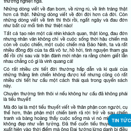
thường nghiệt ngã.
Những dòng viết về đạn bom, về rừng rú, về lính tráng thật
hơn cả thật. Những dòng viết về đời đời hơn cả đời. Còn
những dòng viết về tình thì thôi rồi, ngất ngây và đau đớn
như bất cứ mối tình thứ thiệt nào!
Tất cả tạo nên một cái nhìn khách quan, thật lòng, đau đớn
nhưng nhân văn không chỉ về cuộc sống thời hậu chiến mà
còn về cuộc chiến, một cuộc chiến mà Bảo Ninh, ta và rất
nhiều đồng đội của ta đã vô tư, hồ hởi, tình nguyện tham gia
để rồi chỉ sau vài trận đánh mới nhận ra rằng chém giết lẫn
nhau chẳng có gì là vinh quang cả!
Có rất nhiều chi tiết đời thường hấp dẫn và kì quái của
những thằng lính chiến không được kể nhưng cũng có rất
nhiều chi tiết hư cấu một cách thái quá trong quyển sách
này.
Chuyện thường tình thôi vì nếu không hư cấu đã không phải
là tiểu thuyết!
Mà đó lại là một tiểu thuyết viết về thân phận con người, cụ
thể hơn, thân phận một chiến binh rã rời trở về sau chiến
tranh và bàng hoàng thấy cuộc sống mà vì nó mình hi sinh
TIN TỨC
không đẹp như vẫn tưởng. Đã thế cuốn tiểu thuyết này lại
xuất hiện vào thời điểm mà ông Đại tướng lừng danh bị điều