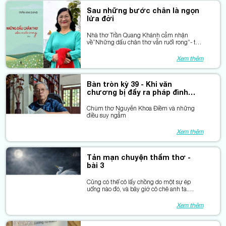
Sau những bước chân là ngọn
lửa đời
Nhà thơ Trần Quang Khánh cảm nhận
về“Những dấu chân thơ vẫn ruổi rong”- tập
thơ của nhà thơ Trần Kim Dung
Xem thêm
Bàn tròn kỳ 39 - Khi văn
chương bị đẩy ra pháp đình
đạo đức
Chùm thơ Nguyễn Khoa Điềm và những
điều suy ngẫm
Xem thêm
Tản mạn chuyện thẩm thơ -
bài 3
Cũng có thể cô lấy chồng do một sự ép
uổng nào đó, và bây giờ cô chê anh ta.
Nhưng liệu cô đã vượt qua được khó khăn,
đã tháo cởi nổi chiếc “gông đeo cổ” ấy?
Xem thêm