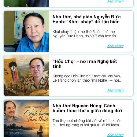
Xem thêm
là sông Chanh – con sông gắn bó với anh
suốt cuộc đời, từ khi ấu thơ đến lúc trưởng
thành thoát ly rồi vào phương Nam lập
Nhà thơ, nhà giáo Nguyễn Đức
nghiệp.
Hạnh: “Khát cháy” để tận hiến
Khát cháy là tập thơ thứ 5 của nhà thơ
Nguyễn Đức Hạnh, do NXB Văn học ấn
hành giữa năm 2025. Tác giả là hội viên
Hội Nhà văn Việt Nam, hội viên Hội VHNT
Xem thêm
tỉnh Thái Nguyên, Phó Giáo sư, Tiến sĩ
chuyên ngành Ngữ văn, Nhà giáo Ưu tú,
nguyên Giám đốc NXB Đại học Thái
“Hốc Chọ” – nơi mã Nghệ kết
Nguyên, hiện đang công tác tại Đại học
tinh
Thái Nguyên.
Không đọc Hốc Chọ như một câu chuyện,
Lê Trang chọn lần theo “mã Nghệ” — nơi
căn tính con người hiện ra qua chịu đựng,
gắn bó và ngôn ngữ.
Xem thêm
Nhà thơ Nguyên Hùng: Cánh
buồm thao thức giữa dòng đời
Thú thực, có những bài viết về mình khiến
ta… hơi ngượng vì hơi quá ưu ái lời khen.
Nhưng cũng có những bài khiến ta trân
trọng, bởi sự thấu hiểu và chân tình của
Xem thêm