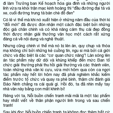
đi làm Trưởng ban Kế hoạch hóa gia đình và những người
lính vừa ra khỏi trận mạc kinh hoàng thì “đầu đường đại tá vá
xe, cuối đường trung tá bán chè đỗ đen"
Có lẽ vì thế mà khi nó xuất hiện ở những năm đầu của thời kì
“đổi mới” đã được đón nhận một cách đặc biệt bởi những
độc giả chân chính và có khả năng cảm thụ cái đẹp đồng
thời được nhận giải thưởng văn học một cách rất xứng
đáng cả về nội dung và nghệ thuật.
Nhưng cũng chính vì thế mà nó bị lên án, quy chụp và thóa
mạ không chỉ bởi những kẻ cuồng tín, ngu si mà bởi cả giới
chức và đặc biệt là các “cơ quan chức năng”! Làn sóng lên
án tác phẩm này dữ dội và khủng khiếp đến mức Ban tổ
chức giải thưởng phải thu hồi giải thưởng và các thành viên,
toàn những nhà văn kì cựu, vừa mới hôm qua còn ca ngợi
tác phẩm này hết lời hôm nay đã phải nghiêm khắc kiểm
điểm trước tổ chức và quay ra phê bình, thậm chí đánh giá
Bảo Ninh chẳng ra cái quái gì. Hồi đó, ta đã nhìn mấy tay
nhà văn này bằng con mắt khinh bỉ!
Riêng với ta, Nỗi buồn chiến tranh mãi mãi là một tác phẩm
hay nhất viết về thân phận người lính trong và sau chiến
tranh!
Sau khi đọc Nỗi buồn chiến tranh ta không đọc thêm bất cứ