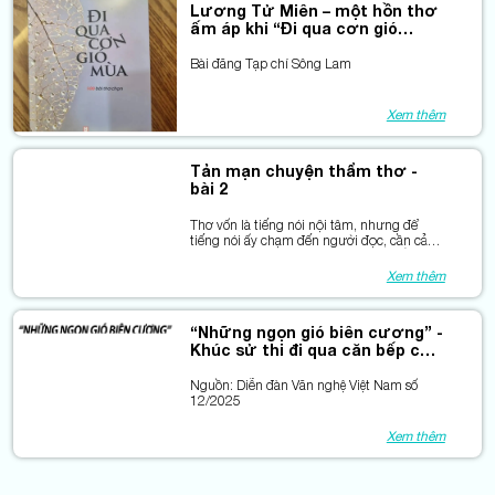
Lương Tử Miên – một hồn thơ
ấm áp khi “Đi qua cơn gió
mùa”
Bài đăng Tạp chí Sông Lam
Xem thêm
Tản mạn chuyện thẩm thơ -
bài 2
Thơ vốn là tiếng nói nội tâm, nhưng để
tiếng nói ấy chạm đến người đọc, cần cả
sự tinh tế trong phê bình và sự biết lắng
nghe của tác giả.
Xem thêm
“Những ngọn gió biên cương” -
Khúc sử thi đi qua căn bếp có
mùi nhang
Nguồn: Diễn đàn Văn nghệ Việt Nam số
12/2025
Xem thêm