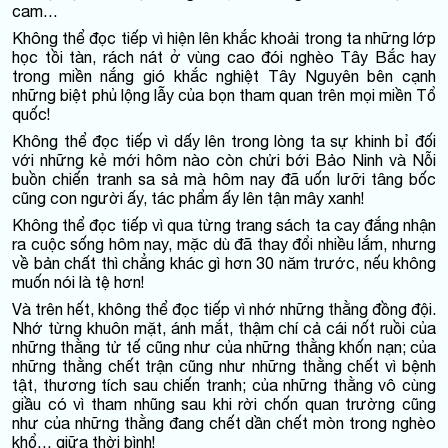
cam…
Không thể đọc tiếp vì hiện lên khắc khoải trong ta những lớp
học tồi tàn, rách nát ở vùng cao đói nghèo Tây Bắc hay
trong miền nắng gió khắc nghiệt Tây Nguyên bên cạnh
những biệt phủ lộng lẫy của bọn tham quan trên mọi miền Tổ
quốc!
Không thể đọc tiếp vì dấy lên trong lòng ta sự khinh bỉ đối
với những kẻ mới hôm nào còn chửi bới Bảo Ninh và Nỗi
buồn chiến tranh sa sả mà hôm nay đã uốn lưỡi tâng bốc
cũng con người ấy, tác phẩm ấy lên tận mây xanh!
Không thể đọc tiếp vì qua từng trang sách ta cay đắng nhận
ra cuộc sống hôm nay, mặc dù đã thay đổi nhiều lắm, nhưng
về bản chất thì chẳng khác gì hơn 30 năm trước, nếu không
muốn nói là tệ hơn!
Và trên hết, không thể đọc tiếp vì nhớ những thằng đồng đội.
Nhớ từng khuôn mặt, ánh mắt, thậm chí cả cái nốt ruồi của
những thằng tử tế cũng như của những thằng khốn nạn; của
những thằng chết trận cũng như những thằng chết vì bệnh
tật, thương tích sau chiến tranh; của những thằng vô cùng
giầu có vì tham nhũng sau khi rời chốn quan trường cũng
như của những thằng đang chết dần chết mòn trong nghèo
khổ… giữa thời bình!