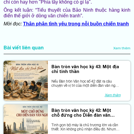
chí còn hay hơn "Phía tây không có gì lạ".
Ông kết luận: “Tiểu thuyết của Bảo Ninh thuộc hàng kinh
điển thế giới ở dòng văn chiến tranh”.
Mời đọc:
Thân phận tình yêu trong nỗi buồn chiến tranh
Bài viết liên quan
Xem thêm
Bàn tròn văn học kỳ 43: Một địa
chỉ tinh thần
Nếu Bàn tròn Văn học số 42 đặt ra câu
chuyện về vị trí của một diễn đàn văn nghệ
trong đời sống văn hóa của một đô thị lớn,
thì ở số này, chúng tôi muốn lắng nghe
Xem thêm
những cảm nhận từ chính những người đã
từng gắn bó với diễn đàn ấy.
Bàn tròn văn học kỳ 42: Một
chỗ đứng cho Diễn đàn văn
nghệ
Tinh gọn bộ máy là chủ trương lớn và cần
thiết. Xin không phủ nhận điều đó. Nhưng
giữa những phép tính về đầu mối và biên