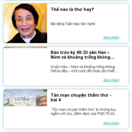
giữa thơ và những tấm lòng đồng điệu.
Thế nào là thơ hay?
Bài đăng Tuần báo Văn nghệ
Xem thêm
Bàn tròn kỳ 40: Di sản Hán –
Nôm và khoảng trống không
thể bù đắp
Di sản Hán – Nôm và khoảng trống không
thể bù đắp – một cuộc đối thoại cần thiết
từ Bàn tròn Văn học.
Xem thêm
Tản mạn chuyện thẩm thơ -
bài 4
“Tản mạn chuyện thẩm thơ” là những suy
ngẫm chỉ chu, điềm đạm của PGS-TS Vũ
Nho về thơ, về nghề và về trách nhiệm với
chữ.
Xem thêm