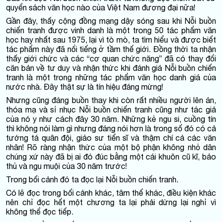
quyển sách văn học nào của Việt Nam đương đại nữa!
Gần đây, thấy cộng đồng mạng dậy sóng sau khi Nỗi buồn
chiến tranh được vinh danh là một trong 50 tác phẩm văn
học hay nhất sau 1975, lại vì tò mò, ta tìm hiểu và được biết
tác phẩm này đã nổi tiếng ở tầm thế giới. Đồng thời ta nhận
thấy giới chức và các “cơ quan chức năng” đã có thay đổi
căn bản về tư duy và nhận thức khi đánh giá Nỗi buồn chiến
tranh là một trong những tác phẩm văn học danh giá của
nước nhà. Đây thật sự là tín hiệu đáng mừng!
Nhưng cũng đáng buồn thay khi còn rất nhiều người lên án,
thóa mạ và sỉ nhục Nỗi buồn chiến tranh cũng như tác giả
của nó y như cách đây 30 năm. Những kẻ ngu si, cuồng tín
thì không nói làm gì nhưng đáng nói hơn là trong số đó có cả
tướng tá quân đội, giáo sư tiến sĩ và thậm chí cả các văn
nhân! Rõ ràng nhận thức của một bộ phận không nhỏ dân
chúng xứ này đã bị ai đó đúc bằng một cái khuôn cũ kĩ, bảo
thủ và ngu muội của 30 năm trước!
Trong bối cảnh đó ta đọc lại Nỗi buồn chiến tranh.
Có lẽ đọc trong bối cảnh khác, tâm thế khác, điều kiện khác
nên chỉ đọc hết một chương ta lại phải dừng lại nghỉ vì
không thể đọc tiếp.