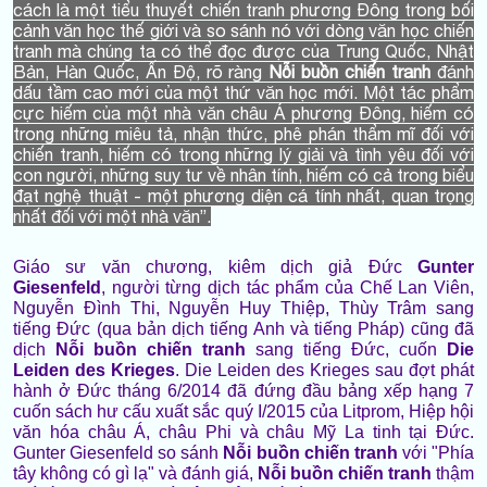
cách là một tiểu thuyết chiến tranh phương Đông trong bối
cảnh văn học thế giới và so sánh nó với dòng văn học chiến
tranh mà chúng ta có thể đọc được của Trung Quốc, Nhật
Bản, Hàn Quốc, Ấn Độ, rõ ràng
Nỗi buồn chiến tranh
đánh
dấu tầm cao mới của một thứ văn học mới. Một tác phẩm
cực hiếm của một nhà văn châu Á phương Đông, hiếm có
trong những miêu tả, nhận thức, phê phán thẩm mĩ đối với
chiến tranh, hiếm có trong những lý giải và tình yêu đối với
con người, những suy tư về nhân tính, hiếm có cả trong biểu
đạt nghệ thuật - một phương diện cá tính nhất, quan trọng
nhất đối với một nhà văn”.
Giáo sư văn chương, kiêm dịch giả Đức
Gunter
Giesenfeld
, người từng dịch tác phẩm của Chế Lan Viên,
Nguyễn Đình Thi, Nguyễn Huy Thiệp, Thùy Trâm sang
tiếng Đức (qua bản dịch tiếng Anh và tiếng Pháp) cũng đã
dịch
Nỗi buồn chiến tranh
sang tiếng Đức, cuốn
Die
Leiden des Krieges
. Die Leiden des Krieges sau đợt phát
hành ở Đức tháng 6/2014 đã đứng đầu bảng xếp hạng 7
cuốn sách hư cấu xuất sắc quý I/2015 của Litprom, Hiệp hội
văn hóa châu Á, châu Phi và châu Mỹ La tinh tại Đức.
Gunter Giesenfeld so sánh
Nỗi buồn chiến tranh
với "Phía
tây không có gì lạ" và đánh giá,
Nỗi buồn chiến tranh
thậm