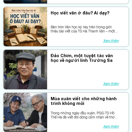
người viết. Bài sau đây của tác giả Lê Ngọc
Tú là một trường hợp như thế.
Học viết văn ở đâu? Ai dạy?
Bàn tròn Văn học kỳ này trân trọng giới
thiệu bài viết của TS Hà Thanh Vân – một
nhà phê bình đam mê du lịch – vừa đăng
lên FB cá nhân, trên đường tới núi Côn
Xem thêm
Luân (Trung Quốc)cool.
Đảo Chìm, một tuyệt tác văn
học về người lính Trường Sa
Xem thêm
Mùa xuân viết cho những hành
trình không mỏi
Trong những ngày đầu xuân, PGS-TS Hồ
Thế Hà đã viết đôi dòng cảm nhận về thơ
Nguyên Hùng như một lời khai bút tri âm.
Xin cảm ơn tác giả, và trân trọng chia sẻ lại
Xem thêm
bài viết này – như một nhịp cầu lặng lẽ nối