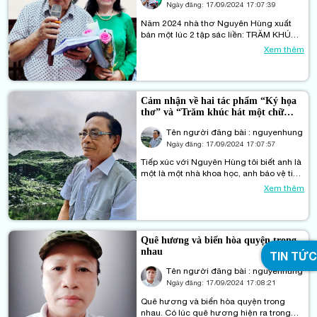
Ngày đăng:
17/09/2024 17:07:39
Năm 2024 nhà thơ Nguyên Hùng xuất
bản một lúc 2 tập sác liền: TRĂM KHÚC
HÁT MỘT CHỮ DUYÊN và KÝ HOẠ THƠ.
Xem thêm
Cả hai tập thơ đều tạo được tiếng vang
trên văn đàn và được đông đảo bạn đọc
quan tâm. TRĂM KHÚC HÁT MỘT CHỮ
DUYÊN là tập thơ – nhạc gồm 81 ca khúc
Cảm nhận về hai tác phẩm “Ký họa
của các nhạc sĩ phổ thơ anh.
thơ” và “Trăm khúc hát một chữ
duyên”
Tên người đăng bài : nguyenhung
Ngày đăng:
17/09/2024 17:07:57
Tiếp xúc với Nguyên Hùng tôi biết anh là
một là một nhà khoa học, anh bảo vệ tiến
sỹ tại Liên bang Nga và đã có thời gian
Xem thêm
từng là thầy giáo giống như tôi, tuy khác
ngành nhưng dễ thông cảm. Tuy vậy, khi
nhận và đọc hai tác phâm “Ký họa thơ”
và “Trăm khúc hát một chữ duyên”, tôi
Quê hương và biển hòa quyện trong
đã ngạc nhiên.
nhau
TIN TỨC
Tên người đăng bài : nguyenhung
Ngày đăng:
17/09/2024 17:08:21
Quê hương và biển hòa quyện trong
nhau. Có lúc quê hương hiện ra trong