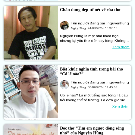
cuốn sách nhạc để tìm bài hát, rồi tập
luyện cả tháng.
Chân dung đẹp từ nét vẽ của thơ
Tên người đăng bài : nguyenhung
Ngày đăng:
24/08/2024 16:37:18
Nguyên Hùng là một nhà khoa học
nhưng lại yêu thơ đến say lòng. Không
chỉ in thơ, anh còn cho ra mắt những tác
Xem thêm
phẩm độc, lạ khi tạo thêm mối duyên tơ
giữa âm nhạc và văn chương, giữa thi sĩ
và nhạc sĩ mà bằng chứng là tuyển tập
“Trăm khúc hát một chữ duyên”.
Biệt khúc nghĩa tình trong bài thơ
“Có lẽ nào?”
Tên người đăng bài : nguyenhung
Ngày đăng:
06/09/2024 17:45:38
Có lẽ nào? Là một tiếng sáo lòng, là câu
hỏi không thể tỏ tường. Là cơn gió xiêu
bạt làm đứt lìa một mối lương duyên
Xem thêm
nặng nghĩa. Là sự tuyệt vọng của người
đàn ông trong những đổ vỡ. Và rồi cũng
là tự trách mình và thứ tha cho cuộc đời
hiện tồn những khổ đau.
Đọc thơ “Tìm em ngược dòng sông
nhớ” của Nguyên Hùng