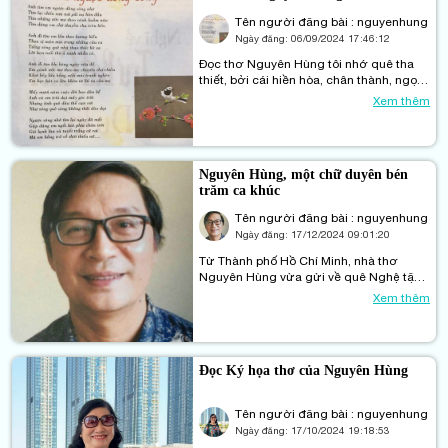
Tên người đăng bài : nguyenhung
Ngày đăng:
06/09/2024 17:46:12
Đọc thơ Nguyên Hùng tôi nhớ quê tha
thiết, bởi cái hiền hòa, chân thành, ngọt
ngào, thấm đượm như dòng Lam thanh
Xem thêm
bình, yên ả. Thơ Nguyên Hùng chảy mãi,
dòng chảy của những hồi ức, của sử ca,
của những con người chân lý, của cảnh
đẹp quê hương. Của những tự sự với
Nguyên Hùng, một chữ duyên bén
“Em” rất đong đưa, giao cảm. Thơ
trăm ca khúc
Nguyên Hùng đầy chiêm trải, cái vừa
phải, chừng mực của những cảm xúc
Tên người đăng bài : nguyenhung
đã tạo ra những bản tình ca đẹp, đủ hoa
Ngày đăng:
17/12/2024 09:01:20
và lửa dọc đường đi tới…
Từ Thành phố Hồ Chí Minh, nhà thơ
Nguyên Hùng vừa gửi về quê Nghệ tặng
tôi hai cuốn sách cùng xuất bản một lần,
Xem thêm
cùng lấy giấy phép tại NX. Hội Nhà văn.
Đấy là "Trăm khúc hát một chữ duyên"
và "Ký họa thơ - 81 chân dung Văn học".
Đọc Ký họa thơ của Nguyên Hùng
Tên người đăng bài : nguyenhung
Ngày đăng:
17/10/2024 19:18:53