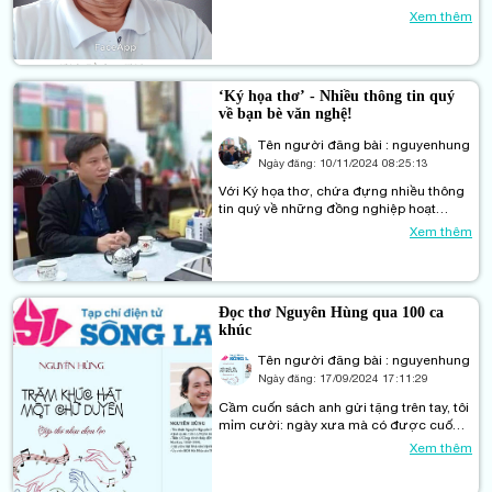
từng con sóng, cánh buồm, hình ảnh
Xem thêm
người dân ăn sóng nói gió hào hùng bi
tráng. Nhưng có lúc là sự kết tinh trong
những bông hoa rất đỗi bình thường mà
người ta ít chú ý và hay lãng quên. Hình
‘Ký họa thơ’ - Nhiều thông tin quý
ảnh hoa khoai lang bên bờ biển Đông dữ
về bạn bè văn nghệ!
dội và bình yên sao mà ấn tượng, ám
ảnh vậy!
Tên người đăng bài : nguyenhung
Ngày đăng:
10/11/2024 08:25:13
Với Ký họa thơ, chứa đựng nhiều thông
tin quý về những đồng nghiệp hoạt
động trong lĩnh vực nghệ thuật, văn
Xem thêm
chương chữ nghĩa.
Đọc thơ Nguyên Hùng qua 100 ca
khúc
Tên người đăng bài : nguyenhung
Ngày đăng:
17/09/2024 17:11:29
Cầm cuốn sách anh gửi tặng trên tay, tôi
mỉm cười: ngày xưa mà có được cuốn
sách như này là quý lắm đây. Vì ngày đó
Xem thêm
đi dạy, cứ mỗi lần nhà trường tổ chức
hội diễn văn nghệ, là cô trò lại đi tìm một