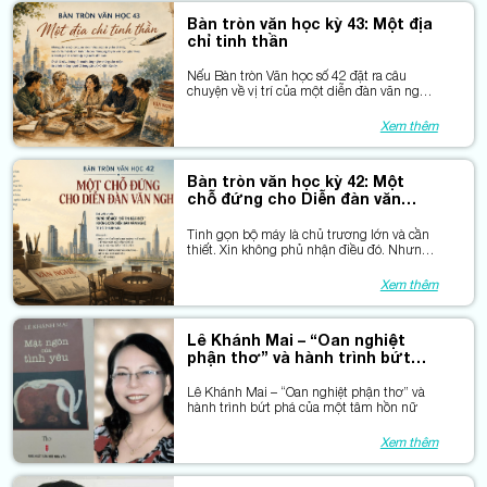
Bàn tròn văn học kỳ 43: Một địa
chỉ tinh thần
Nếu Bàn tròn Văn học số 42 đặt ra câu
chuyện về vị trí của một diễn đàn văn nghệ
trong đời sống văn hóa của một đô thị lớn,
thì ở số này, chúng tôi muốn lắng nghe
Xem thêm
những cảm nhận từ chính những người đã
từng gắn bó với diễn đàn ấy.
Bàn tròn văn học kỳ 42: Một
chỗ đứng cho Diễn đàn văn
nghệ
Tinh gọn bộ máy là chủ trương lớn và cần
thiết. Xin không phủ nhận điều đó. Nhưng
giữa những phép tính về đầu mối và biên
chế, có những giá trị rất khó cân đong bằng
Xem thêm
con số.
Lê Khánh Mai – “Oan nghiệt
phận thơ” và hành trình bứt
phá của một tâm hồn nữ
Lê Khánh Mai – “Oan nghiệt phận thơ” và
hành trình bứt phá của một tâm hồn nữ
Xem thêm