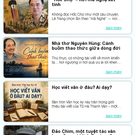
tinh
Thái Nguyên.
Không đọc Hốc Chọ như một câu chuyện,
Lê Trang chọn lần theo “mã Nghệ” — nơi
căn tính con người hiện ra qua chịu đựng,
gắn bó và ngôn ngữ.
Xem thêm
Nhà thơ Nguyên Hùng: Cánh
buồm thao thức giữa dòng đời
Thú thực, có những bài viết về mình khiến
ta… hơi ngượng vì hơi quá ưu ái lời khen.
Nhưng cũng có những bài khiến ta trân
trọng, bởi sự thấu hiểu và chân tình của
Xem thêm
người viết. Bài sau đây của tác giả Lê Ngọc
Tú là một trường hợp như thế.
Học viết văn ở đâu? Ai dạy?
Bàn tròn Văn học kỳ này trân trọng giới
thiệu bài viết của TS Hà Thanh Vân – một
nhà phê bình đam mê du lịch – vừa đăng
lên FB cá nhân, trên đường tới núi Côn
Xem thêm
Luân (Trung Quốc)cool.
Đảo Chìm, một tuyệt tác văn