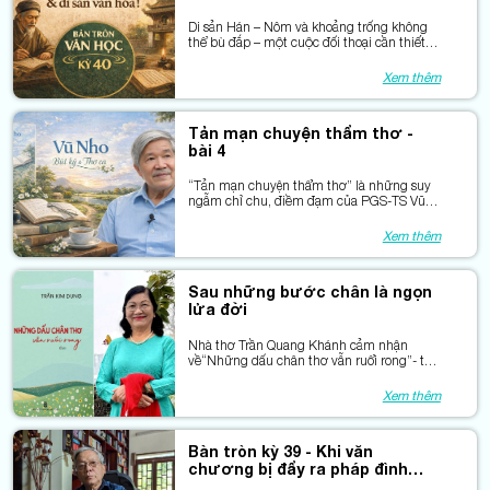
thể bù đắp
Di sản Hán – Nôm và khoảng trống không
thể bù đắp – một cuộc đối thoại cần thiết
từ Bàn tròn Văn học.
Xem thêm
Tản mạn chuyện thẩm thơ -
bài 4
“Tản mạn chuyện thẩm thơ” là những suy
ngẫm chỉ chu, điềm đạm của PGS-TS Vũ
Nho về thơ, về nghề và về trách nhiệm với
chữ.
Xem thêm
Sau những bước chân là ngọn
lửa đời
Nhà thơ Trần Quang Khánh cảm nhận
về“Những dấu chân thơ vẫn ruổi rong”- tập
thơ của nhà thơ Trần Kim Dung
Xem thêm
Bàn tròn kỳ 39 - Khi văn
chương bị đẩy ra pháp đình
đạo đức