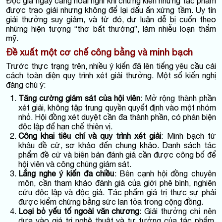
Độc giả ngày càng hoài nghi khi chứng kiến những tác phẩm
được trao giải nhưng không để lại dấu ấn xứng tầm. Uy tín
giải thưởng suy giảm, và từ đó, dư luận dễ bị cuốn theo
những hiện tượng “thơ bất thường”, làm nhiễu loạn thẩm
mỹ.
Đề xuất một cơ chế công bằng và minh bạch
Trước thực trạng trên, nhiều ý kiến đã lên tiếng yêu cầu cải
cách toàn diện quy trình xét giải thưởng. Một số kiến nghị
đáng chú ý:
Tăng cường giám sát của hội viên
: Mở rộng thành phần
xét giải, không tập trung quyền quyết định vào một nhóm
nhỏ. Hội đồng xét duyệt cần đa thành phần, có phản biện
độc lập để hạn chế thiên vị.
Công khai tiêu chí và quy trình xét giải
: Minh bạch từ
khâu đề cử, sơ khảo đến chung khảo. Danh sách tác
phẩm đề cử và biên bản đánh giá cần được công bố để
hội viên và công chúng giám sát.
Lắng nghe ý kiến đa chiều
: Bên cạnh hội đồng chuyên
môn, cần tham khảo đánh giá của giới phê bình, nghiên
cứu độc lập và độc giả. Tác phẩm giá trị thực sự phải
được kiểm chứng bằng sức lan tỏa trong cộng đồng.
Loại bỏ yếu tố ngoài văn chương
: Giải thưởng chỉ nên
dựa vào giá trị nghệ thuật và tư tưởng của tác phẩm,