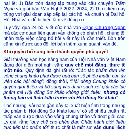
hai lẽ: 1) Bàn tròn đang tập trung vào câu chuyện
Trăm
Ngàn
và giải báo Văn Nghệ 2022–2024; 2) Thời điểm này
trùng với giai đoạn sắp xếp lại các hội và chuẩn bị Đại hội
Hội Nhà văn, dễ bị hiểu lầm về động cơ.
Tuy vậy, qua 24 bài viết của nhà văn
Đặng Chương Ngạn
mà các cơ quan liên quan vẫn không có phản hồi, chúng tôi
nhận thấy việc công bố bài viết này là cần thiết. Bàn tròn
cũng xin được góp đôi lời bàn thêm xung quanh vấn đề.
Khi quyền bổ sung biến thành quyền phủ quyết
Giải thưởng văn học hằng năm của Hội Nhà văn Việt Nam
đang đối diện một nghi vấn:
quy chế một đằng, thực tế
một nẻo
. Quy định đã ghi rất rõ:
“Các tác phẩm đưa lên
vòng chung khảo phải được quá bán số phiếu thuận của ủy
viên các hội đồng”
; đồng thời,
“Hội đồng Chung khảo có
quyền giới thiệu và bổ sung vào danh sách xét giải các tác
phẩm mà Hội đồng Sơ khảo không giới thiệu,
nhưng có
thông báo và thảo luận trước với Hội đồng Sơ khảo
”
.
Thế nhưng, vài năm gần đây lại xuất hiện tình trạng những
tác phẩm bị Hội đồng Sơ khảo loại vì có số phiếu thuận rất
thấp vẫn được đưa vào vòng chung khảo và đoạt giải cao.
Lý giải rằng
“quy chế cho phép Ban Chấp hành giới thiệu
trực tiếp tác phẩm tốt”
thực chất là một sự
vận dụng lệch