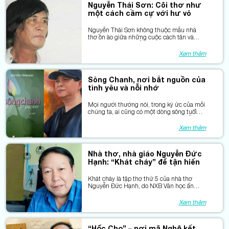
Nguyễn Thái Sơn: Cõi thơ như
một cách cầm cự với hư vô
Nguyễn Thái Sơn không thuộc mẫu nhà
thơ ồn ào giữa những cuộc cách tân và
tranh biện thi đàn. Ông lặng lẽ đi con
đường riêng của mình — như một người
Xem thêm
lính “vừa đi vừa nghĩ”, mang theo ký ức
chiến tranh, những ám ảnh về cái chết, sự
tri ân và khát vọng để lại cho đời “một câu
Sông Chanh, nơi bắt nguồn của
thơ thôi”.
tình yêu và nỗi nhớ
Mọi người thường nói, trong ký ức của mỗi
chúng ta, ai cũng có một dòng sông tuổi
thơ, dòng sông kỷ niệm. Đối với Nguyễn
Vĩnh Bảo, có lẽ dòng sông tuổi thơ ấy chính
Xem thêm
là sông Chanh – con sông gắn bó với anh
suốt cuộc đời, từ khi ấu thơ đến lúc trưởng
thành thoát ly rồi vào phương Nam lập
Nhà thơ, nhà giáo Nguyễn Đức
nghiệp.
Hạnh: “Khát cháy” để tận hiến
Khát cháy là tập thơ thứ 5 của nhà thơ
Nguyễn Đức Hạnh, do NXB Văn học ấn
hành giữa năm 2025. Tác giả là hội viên
Hội Nhà văn Việt Nam, hội viên Hội VHNT
Xem thêm
tỉnh Thái Nguyên, Phó Giáo sư, Tiến sĩ
chuyên ngành Ngữ văn, Nhà giáo Ưu tú,
nguyên Giám đốc NXB Đại học Thái
“Hốc Chọ” – nơi mã Nghệ kết
Nguyên, hiện đang công tác tại Đại học