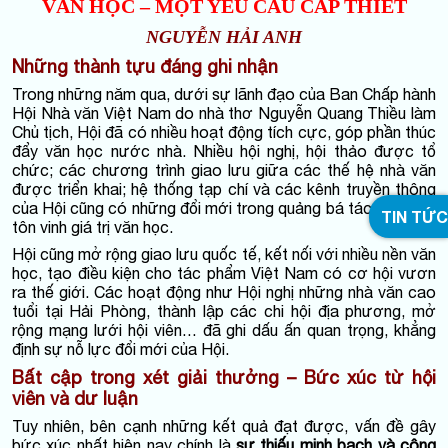
VĂN HỌC – MỘT YÊU CẦU CẤP THIẾT
NGUYỄN HẢI ANH
Những thành tựu đáng ghi nhận
Trong những năm qua, dưới sự lãnh đạo của Ban Chấp hành
Hội Nhà văn Việt Nam do nhà thơ Nguyễn Quang Thiều làm
Chủ tịch, Hội đã có nhiều hoạt động tích cực, góp phần thúc
đẩy văn học nước nhà. Nhiều hội nghị, hội thảo được tổ
chức; các chương trình giao lưu giữa các thế hệ nhà văn
được triển khai; hệ thống tạp chí và các kênh truyền thông
của Hội cũng có những đổi mới trong quảng bá tác phẩm và
TIN TỨC
tôn vinh giá trị văn học.
Hội cũng mở rộng giao lưu quốc tế, kết nối với nhiều nền văn
học, tạo điều kiện cho tác phẩm Việt Nam có cơ hội vươn
ra thế giới. Các hoạt động như Hội nghị những nhà văn cao
tuổi tại Hải Phòng, thành lập các chi hội địa phương, mở
rộng mạng lưới hội viên… đã ghi dấu ấn quan trọng, khẳng
định sự nỗ lực đổi mới của Hội.
Bất cập trong xét giải thưởng – Bức xúc từ hội
viên và dư luận
Tuy nhiên, bên cạnh những kết quả đạt được, vấn đề gây
bức xúc nhất hiện nay chính là
sự thiếu minh bạch và công