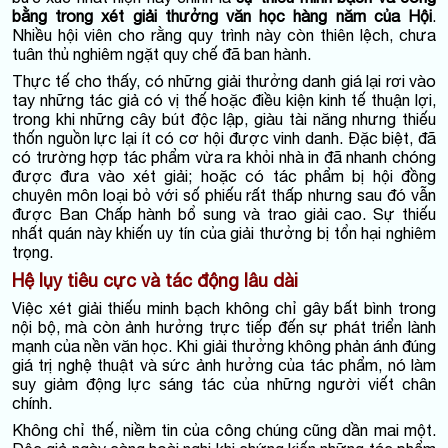
bằng trong xét giải thưởng văn học hàng năm của Hội
.
Nhiều hội viên cho rằng quy trình này còn thiên lệch, chưa
tuân thủ nghiêm ngặt quy chế đã ban hành.
Thực tế cho thấy, có những giải thưởng danh giá lại rơi vào
tay những tác giả có vị thế hoặc điều kiện kinh tế thuận lợi,
trong khi những cây bút độc lập, giàu tài năng nhưng thiếu
thốn nguồn lực lại ít có cơ hội được vinh danh. Đặc biệt, đã
có trường hợp tác phẩm vừa ra khỏi nhà in đã nhanh chóng
được đưa vào xét giải; hoặc có tác phẩm bị hội đồng
chuyên môn loại bỏ với số phiếu rất thấp nhưng sau đó vẫn
được Ban Chấp hành bổ sung và trao giải cao. Sự thiếu
nhất quán này khiến uy tín của giải thưởng bị tổn hại nghiêm
trọng.
Hệ lụy tiêu cực và tác động lâu dài
Việc xét giải thiếu minh bạch không chỉ gây bất bình trong
nội bộ, mà còn ảnh hưởng trực tiếp đến sự phát triển lành
mạnh của nền văn học. Khi giải thưởng không phản ánh đúng
giá trị nghệ thuật và sức ảnh hưởng của tác phẩm, nó làm
suy giảm động lực sáng tác của những người viết chân
chính.
Không chỉ thế, niềm tin của công chúng cũng dần mai một.