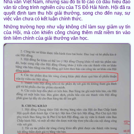
Nhà văn Việt Nam, nhưng sau đó bị tố cáo có dấu hiệu đạo
văn từ công trình nghiên cứu của TS Đỗ Hải Ninh. Hội đã ra
quyết định tạm thu hồi giải thưởng, song cho đến nay, sự
việc vẫn chưa có kết luận chính thức.
Những trường hợp như vậy không chỉ làm suy giảm uy tín
của Hội, mà còn khiến công chúng thêm mất niềm tin vào
tính liêm chính của giải thưởng văn học.