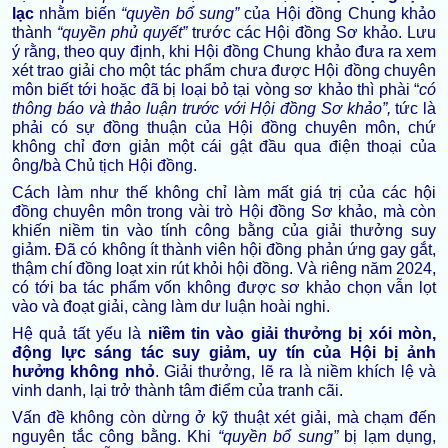
lạc
nhằm
biến
“quyền bổ sung”
của Hội đồng Chung khảo
thành
“quyền phủ quyết”
trước các Hội đồng Sơ khảo. Lưu
ý rằng, theo quy định, khi Hội đồng Chung khảo đưa ra xem
xét trao giải cho một tác phẩm chưa được Hội đồng chuyên
môn biết tới hoặc đã bị loại bỏ tại vòng sơ khảo thì phài “
có
thông báo và thảo luận trước với Hội đồng Sơ khảo”,
tức là
phải có sự đồng thuận của Hội đồng chuyên môn, chứ
không chỉ đơn giản một cái gật đầu qua điện thoại của
ông/bà Chủ tịch Hội đồng.
Cách làm như thế không chỉ làm mất giá trị của các hội
đồng chuyên môn trong vài trò Hội đồng Sơ khảo, mà còn
khiến niềm tin vào tính công bằng của giải thưởng suy
giảm. Đã có không ít thành viên hội đồng phản ứng gay gắt,
thậm chí đồng loạt xin rút khỏi hội đồng. Và riêng năm 2024,
có tới ba tác phẩm vốn không được sơ khảo chọn vẫn lọt
vào và đoạt giải, càng làm dư luận hoài nghi.
Hệ quả tất yếu là
niềm tin vào giải thưởng bị xói mòn,
động lực sáng tác suy giảm, uy tín của Hội bị ảnh
hưởng không nhỏ
. Giải thưởng, lẽ ra là niềm khích lệ và
vinh danh, lại trở thành tâm điểm của tranh cãi.
Vấn đề không còn dừng ở kỹ thuật xét giải, mà chạm đến
nguyên tắc công bằng. Khi
“quyền bổ sung”
bị lạm dụng,