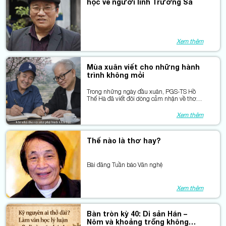
học về người lính Trường Sa
Xem thêm
Mùa xuân viết cho những hành
trình không mỏi
Trong những ngày đầu xuân, PGS-TS Hồ
Thế Hà đã viết đôi dòng cảm nhận về thơ
Nguyên Hùng như một lời khai bút tri âm.
Xin cảm ơn tác giả, và trân trọng chia sẻ lại
Xem thêm
bài viết này – như một nhịp cầu lặng lẽ nối
giữa thơ và những tấm lòng đồng điệu.
Thế nào là thơ hay?
Bài đăng Tuần báo Văn nghệ
Xem thêm
Bàn tròn kỳ 40: Di sản Hán –
Nôm và khoảng trống không