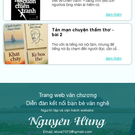
Viết về chiến tranh —bằng tình yêu con
ngườivà lòng nhân ái hiếm có.
Xem thêm
Tản mạn chuyện thẩm thơ -
bài 2
Thơ vốn là tiếng nói nội tâm, nhưng để
tiếng nói ấy chạm đến người đọc, cần cả
sự tinh tế trong phê bình và sự biết lắng
nghe của tác giả.
Xem thêm
Trang web văn chương
Diễn đàn kết nối bạn bè văn nghệ
Người lập và vận hành website:
Email: khoa7073@gmail.com