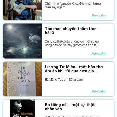
Chùm thơ Nguyễn Khoa Điềm và những
điều suy ngẫm
Xem thêm
Tản mạn chuyện thẩm thơ -
bài 3
Cũng có thể cô lấy chồng do một sự ép
uổng nào đó, và bây giờ cô chê anh ta.
Nhưng liệu cô đã vượt qua được khó khăn,
đã tháo cởi nổi chiếc “gông đeo cổ” ấy?
Xem thêm
Lương Tử Miên – một hồn thơ
ấm áp khi “Đi qua cơn gió
mùa”
Bài đăng Tạp chí Sông Lam
Xem thêm
Ba tiếng nói – một sự thật
nhân văn