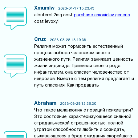
Xmumlw
2023-04-17 15:23:43
albuterol 2mg cost
purchase amoxiclav generic
cost levoxyl
Cruz
2023-03-28 13:49:38
Религия может тормозить естественный
процесс выбора человеком своего
жизненного пути. Религия занижает ценность
жизни индивида. Прививая своего рода
инфантилизм, она спасает человечество от
неврозов. Вместе с тем религия предлагает и
путь спасения. Как продавать
Abraham
2023-03-28 12:26:20
Что такое меланхолия с позиций психиатрии?
Это состояние, характеризующееся сильной
страдальческой отрешенностью, полной
утратой способности любить и созидать,
выливающееся в бред ожидания скорейшего