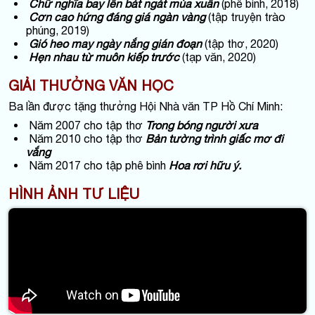
Chữ nghĩa bay lên bát ngát mùa xuân
(phê bình, 2018)
Cơn cao hứng đáng giá ngàn vàng
(tập truyện trào
phúng, 2019)
Gió heo may ngày nắng gián đoạn
(tập thơ, 2020)
Hẹn nhau từ muôn kiếp trước
(tạp văn, 2020)
GIẢI THƯỞNG VĂN HỌC
Ba lần được tặng thưởng Hội Nhà văn TP Hồ Chí Minh:
Năm 2007 cho tập thơ
Trong bóng người xưa
Năm 2010 cho tập thơ
Bản tường trình giấc mơ đi
vắng
Năm 2017
cho tập phê bình
Hoa rơi hữu ý.
HÌNH ẢNH TƯ LIỆU