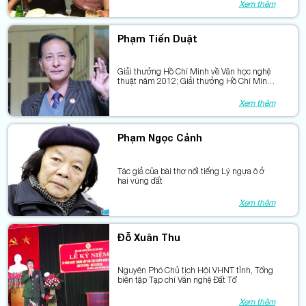
Xem thêm
Phạm Tiến Duật
Giải thưởng Hồ Chí Minh về Văn học nghệ
thuật năm 2012; Giải thưởng Hồ Chí Minh
về Văn học nghệ thuật năm 2012.
Xem thêm
Phạm Ngọc Cảnh
Tác giả của bài thơ nổi tiếng Lý ngựa ô ở
hai vùng đất
Xem thêm
Đỗ Xuân Thu
Nguyên Phó Chủ tịch Hội VHNT tỉnh, Tổng
biên tập Tạp chí Văn nghệ Đất Tổ
Xem thêm