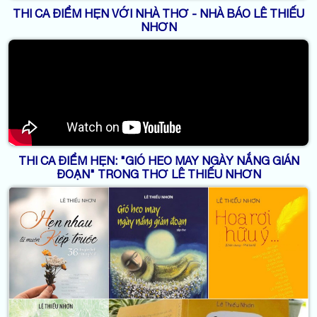
THI CA ĐIỂM HẸN VỚI NHÀ THƠ - NHÀ BÁO LÊ THIẾU
NHƠN
THI CA ĐIỂM HẸN: "GIÓ HEO MAY NGÀY NẮNG GIÁN
ĐOẠN" TRONG THƠ LÊ THIẾU NHƠN