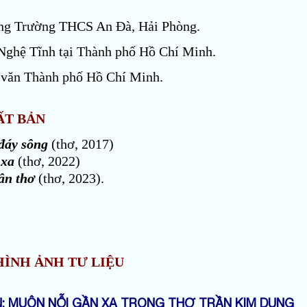
ng Trường THCS An Đà, Hải Phòng.
 Nghệ Tĩnh tại Thành phố Hồ Chí Minh.
 văn Thành phố Hồ Chí Minh.
ẤT BẢN
 đáy sông
(thơ, 2017)
 xa
(thơ, 2022)
ân thơ
(thơ, 2023).
HÌNH ẢNH TƯ LIỆU
N: MUÔN NỖI GẦN XA TRONG THƠ TRẦN KIM DUNG