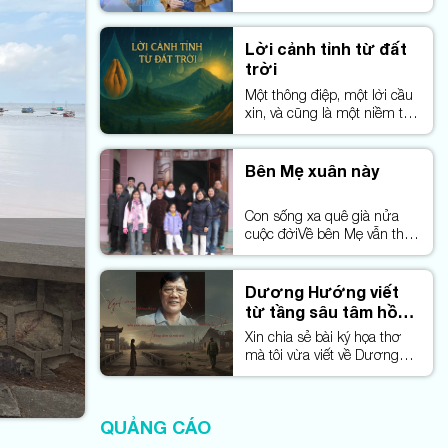
Lời cảnh tỉnh từ đất
trời
Một thông điệp, một lời cầu
xin, và cũng là một niềm tin:
Rồi cây sẽ lại xanh, sông núi
sẽ lại hiền, nếu trái tim con
người còn biết mở ra với
Bên Mẹ xuân này
nhau.
Con sống xa quê già nửa
cuộc đờiVề bên Mẹ vẫn thấy
mình thơ bé...
Dương Hướng viết
từ tầng sâu tâm hồn
hậu chiến
Xin chia sẻ bài ký họa thơ
mà tôi vừa viết về Dương
Hướng – người đào sâu
hồn người thời hậu chiến,
để thấy rằng: có những nỗi
QUẢNG CÁO
đau không cần gọi tên,
nhưng ai đọc rồi cũng khó