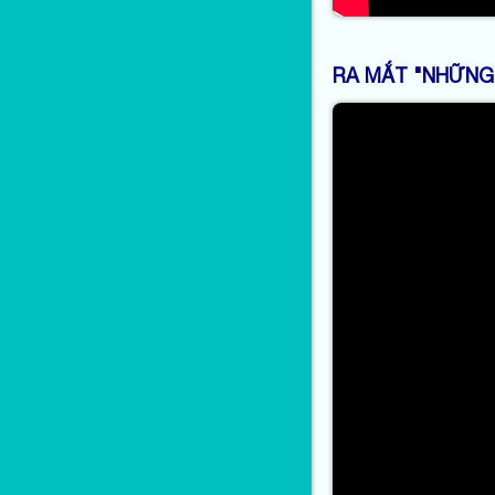
RA MẮT "NHỮNG