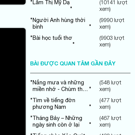
"
Lâm Thị Mỹ Dạ
(
10141
lượt
"
xem)
"
Người Anh hùng thời
(
9990
lượt
bình
"
xem)
"
Bài học tuổi thơ
(
9903
lượt
"
xem)
BÀI ĐƯỢC QUAN TÂM GẦN ĐÂY
"
Nắng mưa và những
(
548
lượt
miền nhớ - Chùm thơ
"
xem)
Thai Sắc
"
Tìm về tiếng đờn
(
477
lượt
phương Nam
"
xem)
"
Tháng Bảy – Những
(
467
lượt
ngày sinh còn ở lại
"
xem)