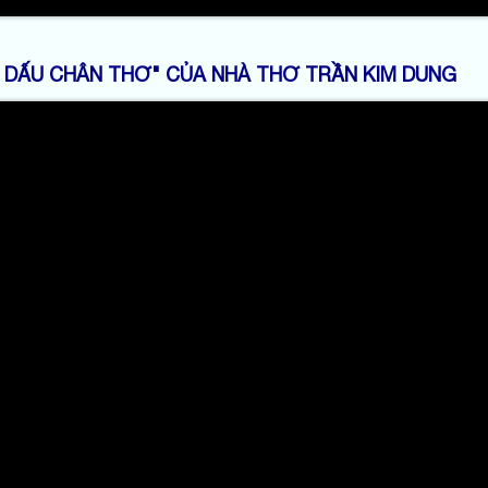
 DẤU CHÂN THƠ" CỦA NHÀ THƠ TRẦN KIM DUNG