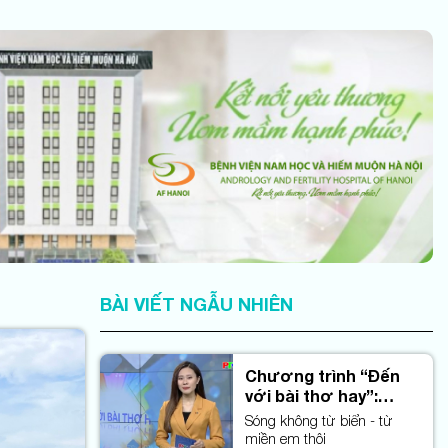
BÀI VIẾT NGẪU NHIÊN
Chương trình “Đến
với bài thơ hay”:
Sóng không từ biển
Sóng không từ biển - từ
miền em thôi