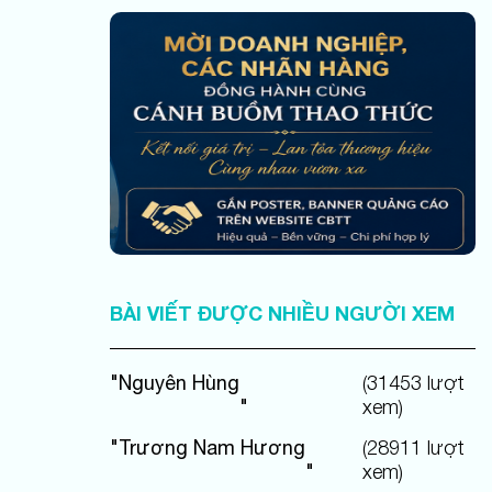
quên.
BÀI VIẾT ĐƯỢC NHIỀU NGƯỜI XEM
"
Nguyên Hùng
(
31453
lượt
"
xem)
"
Trương Nam Hương
(
28911
lượt
"
xem)