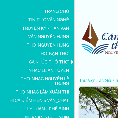
TRANG CHỦ
TIN TỨC VĂN NGHỆ
TRUYỆN KÝ - TẢN VĂN
VĂN NGUYÊN HÙNG
THƠ NGUYÊN HÙNG
THƠ BẠN THƠ
CA KHÚC PHỔ THƠ
NHẠC LÊ AN TUYÊN
THƠ NHẠC NGUYỄN LÊ
Thư Viện Tác Giả
T
TRUNG
THƠ NHẠC LÂM XUÂN THI
THI CA ĐIỂM HẸN & VĂN_CHAT
LÝ LUẬN - PHÊ BÌNH
NHÀ VĂN & GÓC NHÌN