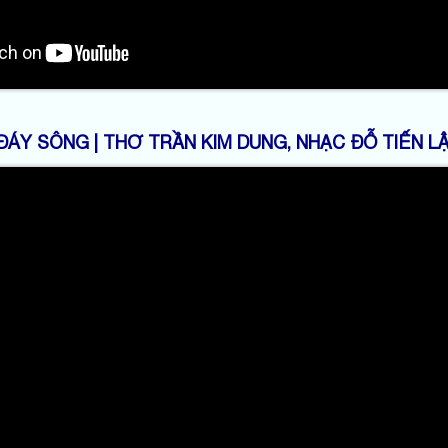
ĐÁY SÔNG | THƠ TRẦN KIM DUNG, NHẠC ĐỖ TIẾN L