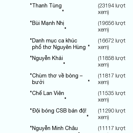
"
Thanh Tùng
(
23194
lượt
"
xem)
"
Bùi Mạnh Nhị
(
19656
lượt
"
xem)
"
Danh mục ca khúc
(
16672
lượt
phổ thơ Nguyên Hùng
"
xem)
"
Nguyễn Khải
(
11858
lượt
"
xem)
"
Chùm thơ về bòng –
(
11817
lượt
bưởi
"
xem)
"
Chế Lan Viên
(
11535
lượt
"
xem)
"
Đội bóng CSB bán độ!
(
11290
lượt
"
xem)
"
Nguyễn Minh Châu
(
11117
lượt