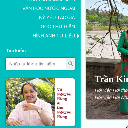
VĂN HỌC NƯỚC NGOÀI
KỶ YẾU TÁC GIẢ
GÓC THƯ GIÃN
HÌNH ẢNH TƯ LIỆU
Tìm kiếm
Trần K
Hội viên Hội th
Hội viên Hội Nh