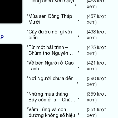
"
Tiếng chèo Xẻo Quýt
(
463
lượt
"
xem)
"
Mùa sen Đồng Tháp
(
457
lượt
Mười
"
xem)
"
Cây đước nói gì với
(
438
lượt
biển
"
xem)
ẬP
"
Từ một hải trình –
(
425
lượt
Chùm thơ Nguyên
"
xem)
Hùng
"
Về bên Người ở Cao
(
421
lượt
Lãnh
"
xem)
"
Nơi Người chưa đến...
(
390
lượt
"
xem)
"
Những mùa tháng
(
359
lượt
Bảy còn ở lại - Chùm
"
xem)
thơ Nguyên Hùng
"
Vàm Lũng và con
(
351
lượt
đường không số hiệu
"
xem)