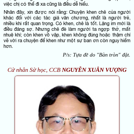
việc chị có thể đi xa cũng là điều dễ hiểu.
Nhân đây, xin được nói rằng: Chuyện khen chê của người
khác đối với các tác giả văn chương, nhất là người trẻ,
nhiều khi rất quan trọng. Có khen, chê là tốt. Lặng im mới là
điều đáng sợ. Nhưng chê đè làm người ta ngợp thở, mất
nhuệ khí; còn khen vồ vập, khen không đúng hoặc thậm chí
vẽ vời ra chuyện để khen như một sự ban ơn còn nguy hiểm
hơn.
P/s: Tựa đề do "Bàn tròn" đặt.
Cử nhân Sử học, CCB
NGUYỄN XUÂN VƯỢNG