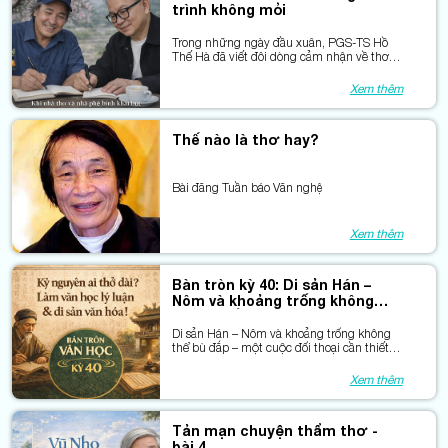
trình không mỏi
Trong những ngày đầu xuân, PGS-TS Hồ
Thế Hà đã viết đôi dòng cảm nhận về thơ
Nguyên Hùng như một lời khai bút tri âm.
Xin cảm ơn tác giả, và trân trọng chia sẻ lại
Xem thêm
bài viết này – như một nhịp cầu lặng lẽ nối
giữa thơ và những tấm lòng đồng điệu.
Thế nào là thơ hay?
Bài đăng Tuần báo Văn nghệ
Xem thêm
Bàn tròn kỳ 40: Di sản Hán –
Nôm và khoảng trống không
thể bù đắp
Di sản Hán – Nôm và khoảng trống không
thể bù đắp – một cuộc đối thoại cần thiết
từ Bàn tròn Văn học.
Xem thêm
Tản mạn chuyện thẩm thơ -
bài 4