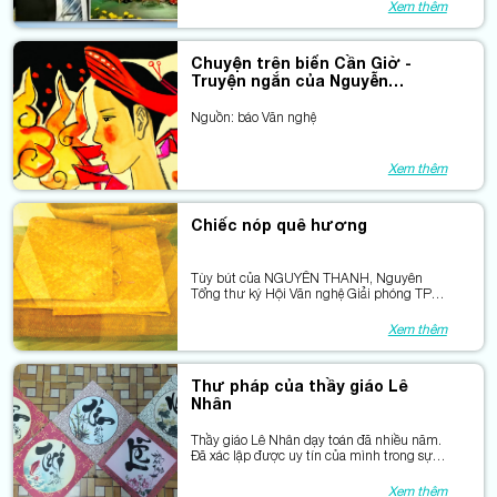
Xem thêm
Chuyện trên biển Cần Giờ -
Truyện ngắn của Nguyễn
Trường
Nguồn: báo Văn nghệ
Xem thêm
Chiếc nóp quê hương
Tùy bút của NGUYỄN THANH, Nguyên
Tổng thư ký Hội Văn nghệ Giải phóng TP
Cần Thơ, thuộc Liên hiệp Các Hội VHNT
TP Cần Thơ.
Xem thêm
Thư pháp của thầy giáo Lê
Nhân
Thầy giáo Lê Nhân dạy toán đã nhiều năm.
Đã xác lập được uy tín của mình trong sự
nghiệp giáo dục, ít nhất ở địa phương. Con
người đó về việc rèn nghề, khỏi cần bàn tới:
Xem thêm