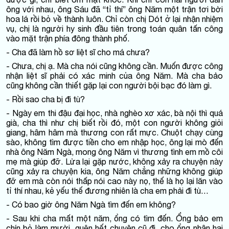
ông với nhau, ông Sáu đã “tỉ thí” ông Năm một trận tơi bời
hoa lá rồi bỏ về thành luôn. Chỉ còn chị Dót ở lại nhận nhiệm
vụ, chị là người hy sinh đầu tiên trong toán quân tấn công
vào mặt trận phía đông thành phố.
- Cha đã làm hồ sơ liệt sĩ cho má chưa?
- Chưa, chị ạ. Mà cha nói cũng không cần. Muốn được công
nhận liệt sĩ phải có xác minh của ông Năm. Mà cha bảo
cũng không cần thiết gặp lại con người bội bạc đó làm gì.
- Rồi sao cha bị đi tù?
- Ngày em thi đậu đại học, nhà nghèo xơ xác, bà nội thì quá
già, cha thì như chị biết rồi đó, một con người không giỏi
giang, hâm hâm mà thương con rất mực. Chuột chạy cùng
sào, không tìm được tiền cho em nhập học, ông lại mò đến
nhà ông Năm Ngà, mong ông Năm vì thương tình em mồ côi
mẹ mà giúp đỡ. Lửa lại gặp nước, không xảy ra chuyện này
cũng xảy ra chuyện kia, ông Năm chẳng những không giúp
đỡ em mà còn nói thấp nói cao này nọ, thế là họ lại lăn vào
tỉ thí nhau, kẻ yếu thế đương nhiên là cha em phải đi tù…
- Có bao giờ ông Năm Ngà tìm đến em không?
- Sau khi cha mất một năm, ổng có tìm đến. Ổng bảo em
chín bỏ làm mười, quên hết chuyện cũ đi, cho ổng nhân hai