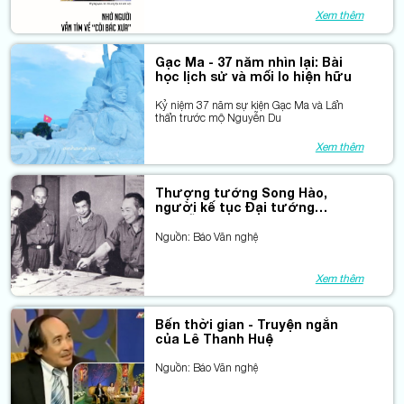
Xem thêm
Gạc Ma - 37 năm nhìn lại: Bài
học lịch sử và mối lo hiện hữu
Kỷ niệm 37 năm sự kiện Gạc Ma và Lẩn
thẩn trước mộ Nguyễn Du
Xem thêm
Thượng tướng Song Hào,
người kế tục Đại tướng
Nguyễn Chí Thanh trên cương
vị Chủ nhiệm TCCT QĐND Việt
Nguồn: Báo Văn nghệ
Nam
Xem thêm
Bến thời gian - Truyện ngắn
của Lê Thanh Huệ
Nguồn: Báo Văn nghệ