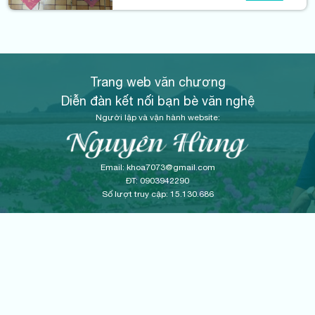
chỉn chu, thấu đáo và chuyên sâu.
Trang web văn chương
Diễn đàn kết nối bạn bè văn nghệ
Người lập và vận hành website:
Email: khoa7073@gmail.com
ĐT: 0903942290
Số lượt truy cập: 15.130.686