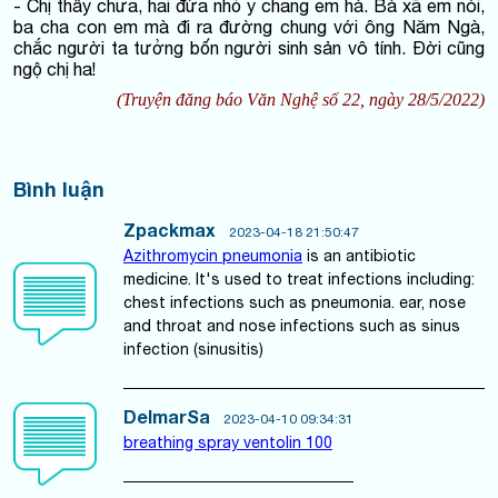
- Chị thấy chưa, hai đứa nhỏ y chang em hà. Bà xã em nói,
ba cha con em mà đi ra đường chung với ông Năm Ngà,
chắc người ta tưởng bốn người sinh sản vô tính. Đời cũng
ngộ chị ha!
(Truyện đăng báo Văn Nghệ số 22, ngày 28/5/2022)
Bình luận
Zpackmax
2023-04-18 21:50:47
Azithromycin pneumonia
is an antibiotic
medicine. It's used to treat infections including:
chest infections such as pneumonia. ear, nose
and throat and nose infections such as sinus
infection (sinusitis)
DelmarSa
2023-04-10 09:34:31
breathing spray ventolin 100