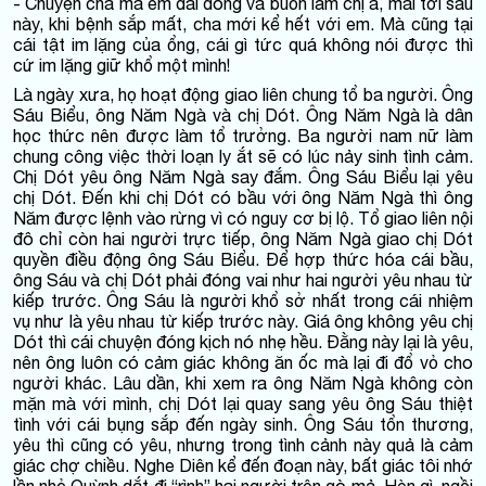
- Chuyện cha má em dài dòng và buồn lắm chị à, mãi tới sau
này, khi bệnh sắp mất, cha mới kể hết với em. Mà cũng tại
cái tật im lặng của ổng, cái gì tức quá không nói được thì
cứ im lặng giữ khổ một mình!
Là ngày xưa, họ hoạt động giao liên chung tổ ba người. Ông
Sáu Biểu, ông Năm Ngà và chị Dót. Ông Năm Ngà là dân
học thức nên được làm tổ trưởng. Ba người nam nữ làm
chung công việc thời loạn ly ắt sẽ có lúc nảy sinh tình cảm.
Chị Dót yêu ông Năm Ngà say đắm. Ông Sáu Biểu lại yêu
chị Dót. Đến khi chị Dót có bầu với ông Năm Ngà thì ông
Năm được lệnh vào rừng vì có nguy cơ bị lộ. Tổ giao liên nội
đô chỉ còn hai người trực tiếp, ông Năm Ngà giao chị Dót
quyền điều động ông Sáu Biểu. Để hợp thức hóa cái bầu,
ông Sáu và chị Dót phải đóng vai như hai người yêu nhau từ
kiếp trước. Ông Sáu là người khổ sở nhất trong cái nhiệm
vụ như là yêu nhau từ kiếp trước này. Giá ông không yêu chị
Dót thì cái chuyện đóng kịch nó nhẹ hều. Đằng này lại là yêu,
nên ông luôn có cảm giác không ăn ốc mà lại đi đổ vỏ cho
người khác. Lâu dần, khi xem ra ông Năm Ngà không còn
mặn mà với mình, chị Dót lại quay sang yêu ông Sáu thiệt
tình với cái bụng sắp đến ngày sinh. Ông Sáu tổn thương,
yêu thì cũng có yêu, nhưng trong tình cảnh này quả là cảm
giác chợ chiều. Nghe Diên kể đến đoạn này, bất giác tôi nhớ
lần nhỏ Quỳnh dắt đi “rình” hai người trên gò mả. Hèn gì, ngồi