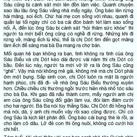
Sáu cũng bị cảnh sát mời lên đồn làm việc. Quanh chuyện
sao lâu lâu ông Sáu vắng nhà mấy ngày. Ông bảo lên rừng
hái măng, soi ếch. Chứ hai mẹ con sống với nhau, quanh đi
quẩn lại tối ngày chỉ có ba cái đòn bánh tét làm sao sống
nổi. À, đến lúc ông Sáu bị cảnh sát “hỏi thăm sức khỏe” thì
người ta mới biết ông cũng có nghề đi rừng. Những khi đi
rừng về, măng ếch lủ khủ, thế là chị Dót tìm đến gọt măng
làm ếch để sáng mai bà Ba mang ra chợ bán.
Mối quan hệ bạn không ra bạn, tình không ra tình của ông
Sáu Biểu và chị Dót kéo dài được vài năm thì chị Dót có
bầu. Đến lúc này, người ta mới vỡ lỡ ra là ông Sáu cũng
“ghê”. Vậy mà nói không mê gái, không mê mà chị Dót phải
ôm một bụng. Sắp sinh con, chị Dót luôn ra mặt là người
hạnh phúc, chị đã đi- về nhà ông Sáu Biểu thường xuyên
hơn. Chiều chiều chị thường ngồi trước hiên nhà nhổ tóc sâu
cho bà Ba. Khi gạo đã nấu thành cơm, mấy người anh chị
em của ông Sáu cũng đổi giận làm vui, đòi làm đám cưới
cho hai người. Bà Ba nói tùy thằng Sáu. Chị Dót đỏ hồng hai
má nói, dà, ý anh chị muốn vậy rồi sao cũng được. Chỉ có
ông Sáu là kịch liệt phản đối. Ông bảo cái bụng thè lè rồi, ai
cho làm cô dâu. Lỡ đẻ con thì ông nuôi, không có cưới hỏi
chi hết.