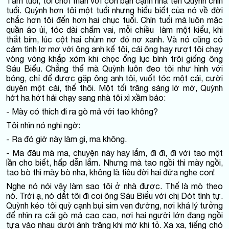
Tám tuổi, tôi chơi thân với con bạn cạnh nhà tên Quỳnh chín
tuổi. Quỳnh hơn tôi một tuổi nhưng hiểu biết của nó về đời
chắc hơn tôi đến hơn hai chục tuổi. Chín tuổi mà luôn mặc
quần áo ủi, tóc dài chấm vai, mỗi chiều làm một kiểu, khi
thắt bím, lúc cột hai chùm nơ đỏ nơ xanh. Và nó cũng có
cảm tình lơ mơ với ông anh kế tôi, cái ông hay rượt tôi chạy
vòng vòng khắp xóm khi chọc ổng lục bình trôi giống ông
Sáu Biểu. Chẳng thế mà Quỳnh luôn đeo tôi như hình với
bóng, chỉ để được gặp ông anh tôi, vuốt tóc một cái, cười
duyên một cái, thế thôi. Một tối trăng sáng lờ mờ, Quỳnh
hớt ha hớt hải chạy sang nhà tôi xì xầm bảo:
- Mày có thích đi ra gò mả với tao không?
Tôi nhìn nó nghi ngờ:
- Ra đó giờ này làm gì, ma không.
- Ma đâu mà ma, chuyện này hay lắm, đi đi, đi với tao một
lần cho biết, hấp dẫn lắm. Nhưng mà tao ngồi thì mày ngồi,
tao bò thì mày bò nha, không là tiêu đời hai đứa nghe con!
Nghe nó nói vậy làm sao tôi ở nhà được. Thế là mò theo
nó. Trời ạ, nó dắt tôi đi coi ông Sáu Biểu với chị Dót tình tự.
Quỳnh kéo tôi quỳ cạnh bụi sim ven đường, nơi khá lý tưởng
để nhìn ra cái gò mả cao cao, nơi hai người lớn đang ngồi
tựa vào nhau dưới ánh trăng khi mờ khi tỏ. Xa xa, tiếng chó