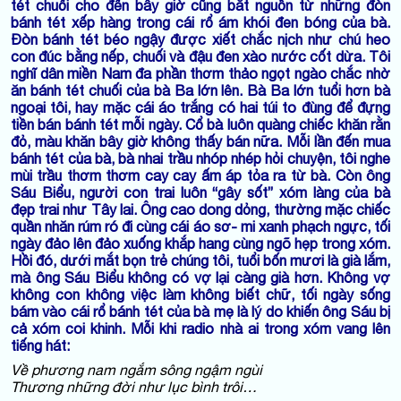
tét chuối cho đến bây giờ cũng bắt nguồn từ những đòn
bánh tét xếp hàng trong cái rổ ám khói đen bóng của bà.
Đòn bánh tét béo ngậy được xiết chắc nịch như chú heo
con đúc bằng nếp, chuối và đậu đen xào nước cốt dừa. Tôi
nghĩ dân miền Nam đa phần thơm thảo ngọt ngào chắc nhờ
ăn bánh tét chuối của bà Ba lớn lên. Bà Ba lớn tuổi hơn bà
ngoại tôi, hay mặc cái áo trắng có hai túi to đùng để đựng
tiền bán bánh tét mỗi ngày. Cổ bà luôn quàng chiếc khăn rằn
đỏ, màu khăn bây giờ không thấy bán nữa. Mỗi lần đến mua
bánh tét của bà, bà nhai trầu nhóp nhép hỏi chuyện, tôi nghe
mùi trầu thơm thơm cay cay ấm áp tỏa ra từ bà. Còn ông
Sáu Biểu, người con trai luôn “gây sốt” xóm làng của bà
đẹp trai như Tây lai. Ông cao dong dỏng, thường mặc chiếc
quần nhăn rúm ró đi cùng cái áo sơ- mi xanh phạch ngực, tối
ngày đảo lên đảo xuống khắp hang cùng ngõ hẹp trong xóm.
Hồi đó, dưới mắt bọn trẻ chúng tôi, tuổi bốn mươi là già lắm,
mà ông Sáu Biểu không có vợ lại càng già hơn. Không vợ
không con không việc làm không biết chữ, tối ngày sống
bám vào cái rổ bánh tét của bà mẹ là lý do khiến ông Sáu bị
cả xóm coi khinh. Mỗi khi radio nhà ai trong xóm vang lên
tiếng hát:
Về phương nam ngắm sông ngậm ngùi
Thương những đời như lục bình trôi…