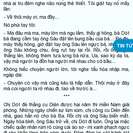
nhà ai tru đêm nghe não nùng thê thiết. Tôi giật tay nó mấy
lần:
- Về thôi mày ơi, ma đầy…
Nó phủi tay tôi:
- Ma đâu mà ma, mày lớn mà ngu lắm, thấy gì hông, bà Dót
bả đang cầm tay ông Sáu đặt lên bụng bầu của bả… Đọ đọ,
mày thấy hông, giờ đặt tay ông Sáu lên ngực bả, nhưng mà
TIN T
ông Sáu không chịu, ổng rụt tay lại rồi. Rồi, rồi ổng ngồi
thẳng lên, không thèm tựa lưng bả nữa. Ụa, sao kỳ dạ ta,
vậy mà người ta đồn hai người mê nhau cho có bầu…
Không hiểu chuyện người lớn, tôi nghe tẩu hỏa nhập ma,
ngáp dài:
- Chuyện có vậy mà cũng kêu là hấp dẫn. Thôi mày ở đây
mà coi người ta rờ nhau đi, tao về trước à…
***
Chị Dót đẻ thằng cu Diên được hai năm thì miền Nam giải
phóng. Những ngày chiến sự lùm xùm, chị cõng cu Diên đến
nhà, giao hẳn nó cho bà Ba. Rồi chị và ông Sáu biến mất.
Ngày hòa bình, ông Sáu trở về, chị Dót đi luôn. Ông lại mặc
chiếc quần nhăn rúm ró cùng cái áo sơ- mi xanh phạch ngực
đi rảo khắp làng trên xóm dưới. Đêm đêm lại cột bánh tét