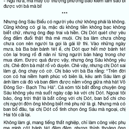
- Ngu nữa, má mày có thượng phương bảo kiếm làm sao bì
được với bả mà bì!
***
Nhưng ông Sáu Biểu có người yêu chứ không phải là không.
Cũng không có gì lạ, mặc dù không tiền không bạc không
biết chữ, nhưng ông đẹp trai và hiền. Chị Dót quét chợ yêu
ổng đắm đuối thật thà mê muội. Chị ba lăm chưa chồng
chưa con nên người ta gọi là gái lỡ thì. Vào những ngày
mưa, bà Ba bán bánh tét ế, chị Dót quơ hết mớ bánh tét
còn lại trong rổ đi năn nỉ từng người bán hàng trong chợ
mua dùm. Được quá được vậy, nhưng ông Sáu không yêu
chị. Chê đờn bà mặt rổ vô duyên. Chê vậy, nhưng chị Dót sai
làm gì, ông chạy có cờ. Chị bảo với bà Ba rằng: “Trên đời
con có hai niềm hạnh phúc vô biên là, kêu anh Sáu làm gì
ảnh làm cái đó và ban đêm được nằm võng giữa nhà hát Võ
Đông Sơ- Bạch Thu Hà”. Cả xóm tôi bất đồng chuyện ông
Sáu không yêu mà suốt ngày cặp kè với chị Dót. Ngoại tôi
bảo, ông trời thật là bất công với chị Dót, ban bố chi cho
chị người đờn ông không biết mê phụ nữ là gì. Nhưng mà có
ban bố đâu, tại chị Dót cố tình chọn ông Sáu mà ngoại, chị
Hai tôi cãi lại.
Không làm gì, mang tiếng thất nghiệp, chỉ làm công việc phụ
mẹ mình cột bánh tét đêm đêm, nhưng thỉnh thoảng ông