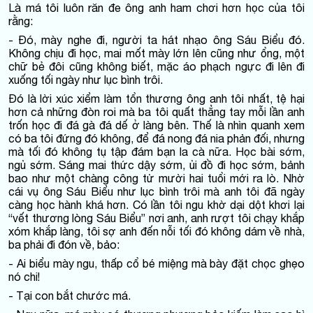
Là má tôi luôn răn đe ông anh ham chơi hơn học của tôi
rằng:
- Đó, mày nghe đi, người ta hát nhạo ông Sáu Biểu đó.
Không chịu đi học, mai mốt mày lớn lên cũng như ổng, một
chữ bẻ đôi cũng không biết, mặc áo phạch ngực đi lên đi
xuống tối ngày như lục bình trôi.
Đó là lời xúc xiểm làm tổn thương ông anh tôi nhất, tệ hại
hơn cả những đòn roi mà ba tôi quất thẳng tay mỗi lần anh
trốn học đi đá gà đá dế ở làng bên. Thế là nhìn quanh xem
có ba tôi đứng đó không, để đá nong đá nia phản đối, nhưng
mà tối đó không tụ tập đám bạn la cà nữa. Học bài sớm,
ngủ sớm. Sáng mai thức dậy sớm, ủi đồ đi học sớm, bảnh
bao như một chàng công tử mười hai tuổi mới ra lò. Nhờ
cái vụ ông Sáu Biểu như lục bình trôi mà anh tôi đã ngày
càng học hành khá hơn. Có lần tôi ngu khờ dại dột khơi lại
“vết thương lòng Sáu Biểu” nơi anh, anh rượt tôi chạy khắp
xóm khắp làng, tôi sợ anh đến nỗi tối đó không dám về nhà,
ba phải đi đón về, bảo:
- Ai biểu mày ngu, thấp cổ bé miệng mà bày đặt chọc ghẹo
nó chi!
- Tại con bắt chước má.