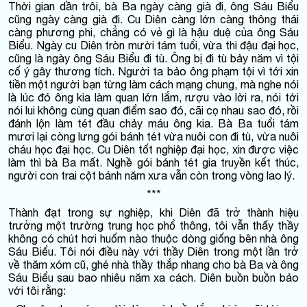
Thời gian dần trôi, bà Ba ngày càng già đi, ông Sáu Biểu
cũng ngày càng già đi. Cu Diên càng lớn càng thông thái
càng phương phi, chẳng có vẻ gì là hậu duệ của ông Sáu
Biểu. Ngày cu Diên tròn mười tám tuổi, vừa thi đậu đại học,
cũng là ngày ông Sáu Biểu đi tù. Ông bị đi tù bảy năm vì tội
cố ý gây thương tích. Người ta bảo ông phạm tội vì tới xin
tiền một người bạn từng làm cách mạng chung, mà nghe nói
là lúc đó ông kia làm quan lớn lắm, rượu vào lời ra, nói tới
nói lui không cùng quan điểm sao đó, cãi cọ nhau sao đó, rồi
đánh lộn làm tét đầu chảy máu ông kia. Bà Ba tuổi tám
mươi lại còng lưng gói bánh tét vừa nuôi con đi tù, vừa nuôi
cháu học đại học. Cu Diên tốt nghiệp đại học, xin được việc
làm thì bà Ba mất. Nghề gói bánh tét gia truyền kết thúc,
người con trai cột bánh năm xưa vẫn còn trong vòng lao lý.
***
Thành đạt trong sự nghiệp, khi Diên đã trở thành hiệu
trưởng một trường trung học phổ thông, tôi vẫn thấy thầy
không có chút hơi huốm nào thuộc dòng giống bên nhà ông
Sáu Biểu. Tôi nói điều này với thầy Diên trong một lần trở
về thăm xóm cũ, ghé nhà thầy thắp nhang cho bà Ba và ông
Sáu Biểu sau bao nhiêu năm xa cách. Diên buồn buồn bảo
với tôi rằng: