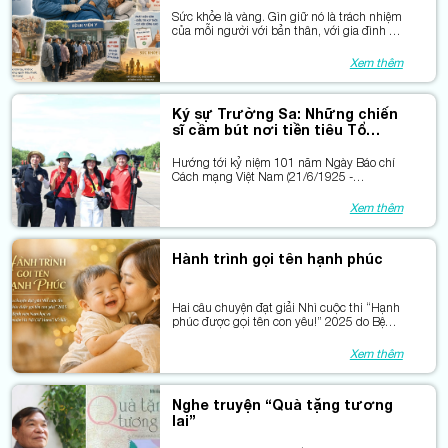
Sức khỏe là vàng. Gìn giữ nó là trách nhiệm
của mỗi người với bản thân, với gia đình và
xã hội. Và trên hết, xin tri ân những người
thầy thuốc đã tận tụy chăm sóc sức khỏe
Xem thêm
cho chúng ta.
Ký sự Trường Sa: Những chiến
sĩ cầm bút nơi tiền tiêu Tổ
quốc
Hướng tới kỷ niệm 101 năm Ngày Báo chí
Cách mạng Việt Nam (21/6/1925 -
21/6/2026), hải trình cùng Đoàn công tác
số 14 đến với quân và dân quần đảo
Xem thêm
Trường Sa, Nhà giàn DK1 không chỉ giúp
tôi cảm nhận vẻ đẹp kiên cường của người
lính biển và sức sống mãnh liệt giữa trùng
Hành trình gọi tên hạnh phúc
khơi, mà còn giúp tôi thấu hiểu những nhà
báo đang ngày đêm vượt sóng gió để đưa
Trường Sa đến gần hơn với triệu trái tim
Việt Nam, góp phần bảo vệ chủ quyền bằng
Hai câu chuyện đạt giải Nhì cuộc thi “Hạnh
sức mạnh của thông tin, sự thật và tình yêu
phúc được gọi tên con yêu!” 2025 do Bệnh
Tổ quốc.
viện Nam học và Hiếm muộn Hà Nội (AF
Hanoi) tổ chức
Xem thêm
Nghe truyện “Quà tặng tương
lai”