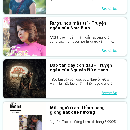
Xem thêm
Rượu hoa mất trí - Truyện
ngắn của Như Bình
Một truyện ngắn thấm đẫm sương khói
vùng cao, nơi rượu hoa là ký ức và tình yêu
hoá thành men say. Như Bình viết nhẹ như
khói, nhưng để lại dư âm không dễ quên.
Xem thêm
Bão tan cây còn đau – Truyện
ngắn của Nguyễn Đức Hạnh
“Bão tan cây còn đau của Nguyễn Đức
Hạnh là một tác phẩm khiến độc giả không
thể dửng dưng.
Xem thêm
Một người âm thầm nâng
giọng hát quê hương
Nguồn: Tạp chí Sông Lam số tháng 5/2025