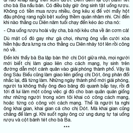
cho bà Ba nấu bán. Có điều bây giờ ông sinh tật uống rượu.
Không có tiền mua rượu nhiều, ông kêu xị đế với mấy hột
đậu phộng rang ngồi bệt xuống thềm quán nhâm nhi. Chỉ đến
khi nào thằng cu Diên năm tuổi chạy đến kéo áo cha nó:
- Cha uống rượu hoài vậy cha, bà nội kêu cha về ăn cơm cà!
Dù mặt cổ đỏ gay như gà chọi, nhưng ông vẫn cười xòa
hiền hậu đưa lưng ra cho thằng cu Diên nhảy tót lên rồi cõng
nó về.
Đến khi thấy bà Ba lập bàn thờ chị Dót giữa nhà, mọi người
mới biết chị làm giao liên cho cách mạng, hy sinh trên
đường dẫn một cánh quân vào giải phóng thành phố. Vậy là
ông Sáu Biểu cũng làm giao liên giống chị Dót, ông phản đối
nhắc lại, đã từng làm. Những ngày thành phố mới giải phóng,
người ta không thấy ông đeo băng đỏ quanh bắp tay, rồi đi
tới đi lui làm một công việc gì đó cho ban quân quản giống
như những người trong xóm tôi khai có công cách mạng,
hoặc từng có công với cách mạng. Thế là người ta nghi
ông khai gian, khai gian cả cho chị Dót. Mà khai gian cũng
chẳng để làm gì. Khi suốt ngày ông cứ ung dung tự tại uống
rượu và cột bánh tét cho bà Ba.
***