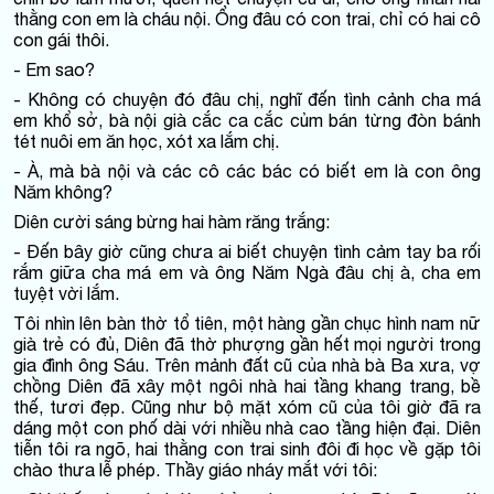
thằng con em là cháu nội. Ổng đâu có con trai, chỉ có hai cô
con gái thôi.
- Em sao?
- Không có chuyện đó đâu chị, nghĩ đến tình cảnh cha má
em khổ sở, bà nội già cắc ca cắc củm bán từng đòn bánh
tét nuôi em ăn học, xót xa lắm chị.
- À, mà bà nội và các cô các bác có biết em là con ông
Năm không?
Diên cười sáng bừng hai hàm răng trắng:
- Đến bây giờ cũng chưa ai biết chuyện tình cảm tay ba rối
rắm giữa cha má em và ông Năm Ngà đâu chị à, cha em
tuyệt vời lắm.
Tôi nhìn lên bàn thờ tổ tiên, một hàng gần chục hình nam nữ
già trẻ có đủ, Diên đã thờ phượng gần hết mọi người trong
gia đình ông Sáu. Trên mảnh đất cũ của nhà bà Ba xưa, vợ
chồng Diên đã xây một ngôi nhà hai tầng khang trang, bề
thế, tươi đẹp. Cũng như bộ mặt xóm cũ của tôi giờ đã ra
dáng một con phố dài với nhiều nhà cao tầng hiện đại. Diên
tiễn tôi ra ngõ, hai thằng con trai sinh đôi đi học về gặp tôi
chào thưa lễ phép. Thầy giáo nháy mắt với tôi: