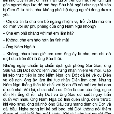
gần người đẹp lúc đó mà ông Sáu bật ngật như người sắp
bị đem đi tử hình, chứ không phải bộ dạng người đang được
yêu.
- Chị có tin là cha em bỏ ngang nhiệm vụ trở về khi má em
đối mặt với sự phũ phàng của ông Năm Ngà không?
- Cha em phũ phàng với má em lắm hả?
- Không, cha em hảo hớn ân tình mà!
- Ông Năm Ngà á…
- Không, chưa bao giờ em xem ông ấy là cha, em chỉ có
một cha trên đời là ông Sáu thôi.
Những ngày chuẩn bị chiến dịch giải phóng Sài Gòn, ông
Sáu và chị Dót được lệnh vào rừng nhận nhiệm vụ mới. Gặp
lại sếp trực tiếp là ông Năm Ngà, chị Dót đã kể về cu Diên
và đề nghị ông ấy làm thủ tục nhận Diên làm con. Nhưng
Năm Ngà thẳng thắn từ chối với lý do đã có một vợ hai con
ở quê nhà. Với lại, chưa chắc cu Diên là con của ổng, nghe
đồn khi ổng đi rồi, chị Dót và ông Sáu cứ suốt ngày luẩn
quẩn với nhau. Ông Năm Ngà cố tình quên rằng, đêm trước
khi vào rừng, ổng đã nhờ ông Sáu cưu mang dùm chị Dót và
cái bầu. Nghe xong lời kẻ bội bạc, chị Dót không nói thêm
được gì, chỉ biết ôm mặt khóc. Khi chỉ còn hai người đàn