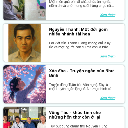
Một món quà bí mật chất chứa ân nghĩa,
niềm tin và chờ mong suốt hàng chục năm
- “Quà tặng tương lai” mở ra bức tranh của
ký ức, hy vọng và nỗi đau bị lãng quên
Xem thêm
giữa hòa bình.
Nguyễn Thanh: Một đời gom
nhiều nhánh tài hoa
Bài viết của Thanh Giang không chỉ là ký
ức về một người bạn cũ mà còn là bức
chân dung tinh tế về một tài năng đa diện,
người đã để lại dấu ấn sâu đậm trong đời
Xem thêm
sống văn hóa miền Tây.
Xác đào - Truyện ngắn của Như
Bình
Truyện đăng Tuần báo Văn nghệ. Đây là
một truyện ngắn lặng lẽ. Nhưng chính cái
lặng ấy mới khiến người đọc chao lòng.
Cánh buồm thao thức xin phép được đăng
Xem thêm
tải giới thiệu cùng bạn đọc.
Vũng Tàu - khúc tình cho
những hồn thơ còn ở lại
Tùy bút cùng chùm thơ Nguyên Hùng